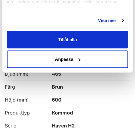
information som du har tillhandahållit eller som de har
samlat in när du har använt deras tjänster.
Haven H2 Kommoder
Visa mer
Alla
Haven Badrumskommoder
Tillåt alla
Egenskaper
Anpassa
Bredd (mm)
1000
Djup (mm)
465
Färg
Brun
Höjd (mm)
600
Produkttyp
Kommod
Serie
Haven H2