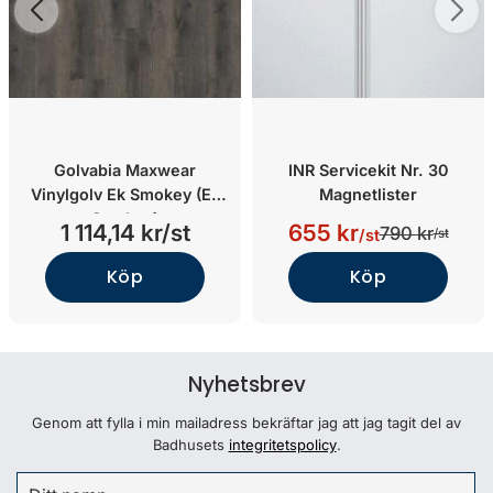
Golvabia Maxwear
INR Servicekit Nr. 30
Vinylgolv Ek Smokey (Ek
Magnetlister
Smokey)
1 114,14 kr/st
655 kr
790 kr
/st
/st
Köp
Köp
Nyhetsbrev
Genom att fylla i min mailadress bekräftar jag att jag tagit del av
Badhusets
integritetspolicy
.