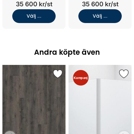
nedsänkt tvättställ
nedsänkt tvättställ
35 600 kr/st
35 600 kr/st
(Smoked Oak Wood/Stone
(Smoked Oak Wood/Jura
Select Grey/Vit solid
Select Ivory/Brons)
Välj ...
Välj ...
surface)
Andra köpte även
Kampanj