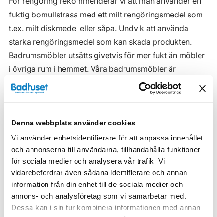
För rengöring rekommenderar vi att man använder en
fuktig bomullstrasa med ett milt rengöringsmedel som
t.ex. milt diskmedel eller såpa. Undvik att använda
starka rengöringsmedel som kan skada produkten.
Badrumsmöbler utsätts givetvis för mer fukt än möbler
i övriga rum i hemmet. Våra badrumsmöbler är
anpassade för badrummet och gjorda i fukttåliga
material. Men även om våra badrumsmöbler är det, ska
de inte utsättas för vatten eller extremt hög
Denna webbplats använder cookies
luftfuktighet.
Vi använder enhetsidentifierare för att anpassa innehållet
Tänk på att se till att ventilationen är god och att
och annonserna till användarna, tillhandahålla funktioner
möblerna placeras på ett sådant avstånd från
för sociala medier och analysera vår trafik. Vi
badkar/dusch att vatten inte kan skvätta direkt på
vidarebefordrar även sådana identifierare och annan
möbeln. Blöta fläckar, även vanligt vatten, torkas upp
information från din enhet till de sociala medier och
så snart som möjligt.
annons- och analysföretag som vi samarbetar med.
Dessa kan i sin tur kombinera informationen med annan
Haven H2 Serie