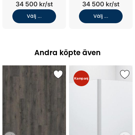
nedsänkt tvättställ (Walnut
nedsänkt tvättställ (Walnut
34 500 kr/st
34 500 kr/st
Wood/Kolmården
Wood/Kolmården
Light/Mässing)
Light/Black Chrome)
Välj ...
Välj ...
Andra köpte även
Kampanj