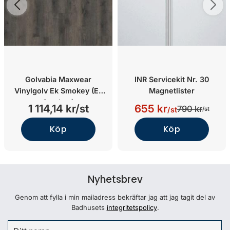
Golvabia Maxwear
INR Servicekit Nr. 30
Vinylgolv Ek Smokey (Ek
Magnetlister
Smokey)
1 114,14 kr/st
655 kr
790 kr
/st
/st
Köp
Köp
Nyhetsbrev
Genom att fylla i min mailadress bekräftar jag att jag tagit del av
Badhusets
integritetspolicy
.