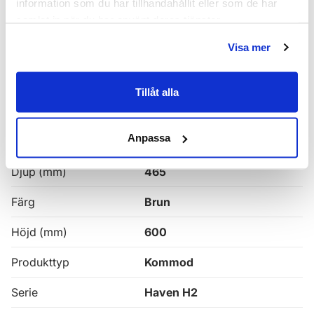
information som du har tillhandahållit eller som de har
samlat in när du har använt deras tjänster.
Haven H2 Kommoder
Visa mer
Alla
Haven Badrumskommoder
Tillåt alla
Egenskaper
Anpassa
Bredd (mm)
1000
Djup (mm)
465
Färg
Brun
Höjd (mm)
600
Produkttyp
Kommod
Serie
Haven H2