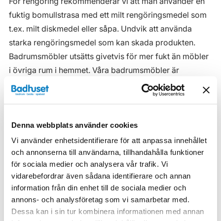
För rengöring rekommenderar vi att man använder en
fuktig bomullstrasa med ett milt rengöringsmedel som
t.ex. milt diskmedel eller såpa. Undvik att använda
starka rengöringsmedel som kan skada produkten.
Badrumsmöbler utsätts givetvis för mer fukt än möbler
i övriga rum i hemmet. Våra badrumsmöbler är
anpassade för badrummet och gjorda i fukttåliga
material. Men även om våra badrumsmöbler är det, ska
de inte utsättas för vatten eller extremt hög
Denna webbplats använder cookies
luftfuktighet.
Vi använder enhetsidentifierare för att anpassa innehållet
Tänk på att se till att ventilationen är god och att
och annonserna till användarna, tillhandahålla funktioner
möblerna placeras på ett sådant avstånd från
för sociala medier och analysera vår trafik. Vi
badkar/dusch att vatten inte kan skvätta direkt på
vidarebefordrar även sådana identifierare och annan
möbeln. Blöta fläckar, även vanligt vatten, torkas upp
information från din enhet till de sociala medier och
så snart som möjligt.
annons- och analysföretag som vi samarbetar med.
Dessa kan i sin tur kombinera informationen med annan
Haven H2 Serie