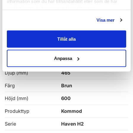
information som du har tillhandahållit eller som de har
samlat in när du har använt deras tjänster.
Haven H2 Kommoder
Visa mer
Alla
Haven Badrumskommoder
Tillåt alla
Egenskaper
Anpassa
Bredd (mm)
1000
Djup (mm)
465
Färg
Brun
Höjd (mm)
600
Produkttyp
Kommod
Serie
Haven H2