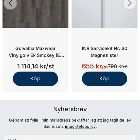
Golvabia Maxwear
INR Servicekit Nr. 30
Vinylgolv Ek Smokey (Ek
Magnetlister
Smokey)
1 114,14 kr/st
655 kr
790 kr
/st
/st
Köp
Köp
Nyhetsbrev
Genom att fylla i min mailadress bekräftar jag att jag tagit del av
Badhusets
integritetspolicy
.