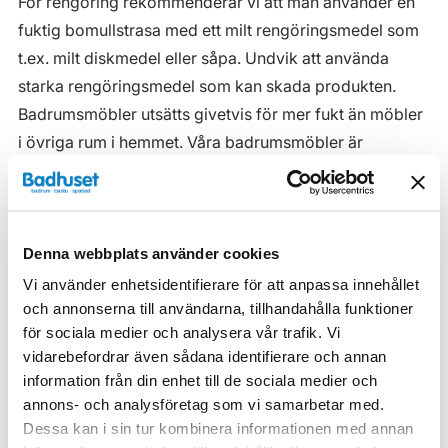
För rengöring rekommenderar vi att man använder en
fuktig bomullstrasa med ett milt rengöringsmedel som
t.ex. milt diskmedel eller såpa. Undvik att använda
starka rengöringsmedel som kan skada produkten.
Badrumsmöbler utsätts givetvis för mer fukt än möbler
i övriga rum i hemmet. Våra badrumsmöbler är
anpassade för badrummet och gjorda i fukttåliga
material. Men även om våra badrumsmöbler är det, ska
de inte utsättas för vatten eller extremt hög
Denna webbplats använder cookies
luftfuktighet.
Vi använder enhetsidentifierare för att anpassa innehållet
Tänk på att se till att ventilationen är god och att
och annonserna till användarna, tillhandahålla funktioner
möblerna placeras på ett sådant avstånd från
för sociala medier och analysera vår trafik. Vi
badkar/dusch att vatten inte kan skvätta direkt på
vidarebefordrar även sådana identifierare och annan
möbeln. Blöta fläckar, även vanligt vatten, torkas upp
information från din enhet till de sociala medier och
så snart som möjligt.
annons- och analysföretag som vi samarbetar med.
Dessa kan i sin tur kombinera informationen med annan
Haven H2 Serie