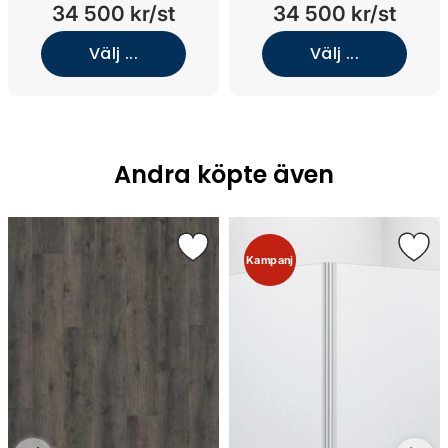
nedsänkt tvättställ (Walnut
nedsänkt tvättställ (Walnut
34 500 kr/st
34 500 kr/st
Wood/Kolmården
Wood/Kolmården
Light/Mässing)
Light/Black Chrome)
Välj ...
Välj ...
Andra köpte även
Kampanj