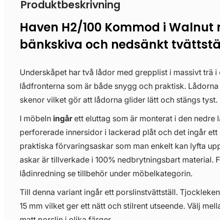
Produktbeskrivning
Haven H2/100 Kommod i Walnut
bänkskiva och nedsänkt tvättstä
Underskåpet har två lådor med grepplist i massivt trä i
lådfronterna som är både snygg och praktisk. Lådorn
skenor vilket gör att lådorna glider lätt och stängs tyst.
I möbeln
ingår
ett eluttag som är monterat i den nedre 
perforerade innersidor i lackerad plåt och det ingår ett 
praktiska förvaringsaskar som man enkelt kan lyfta upp
askar är tillverkade i 100% nedbrytningsbart material. För
lådinredning se tillbehör under möbelkategorin.
Till denna variant ingår ett porslinstvättställ. Tjockleken
15 mm vilket ger ett nätt och stilrent utseende. Välj mell
matt porslin i olika färger.