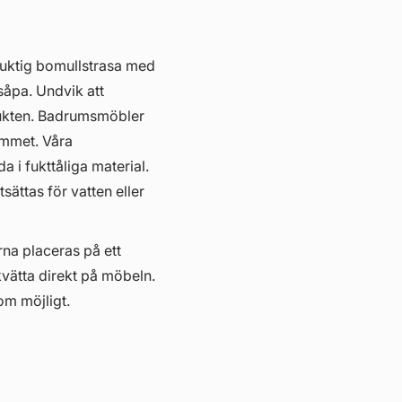
fuktig bomullstrasa med
såpa. Undvik att
ukten. Badrumsmöbler
hemmet. Våra
i fukttåliga material.
ättas för vatten eller
erna placeras på ett
kvätta direkt på möbeln.
om möjligt.