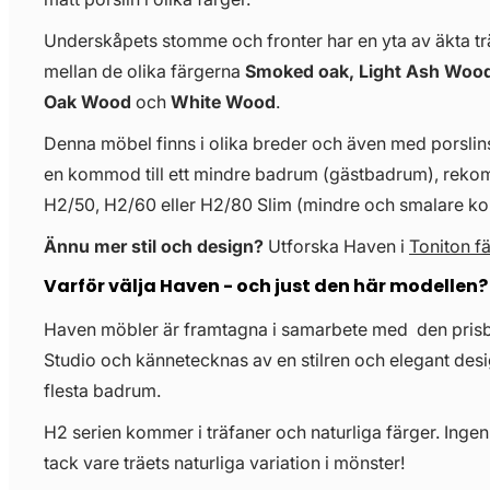
Underskåpets stomme och fronter har en yta av äkta träf
mellan de olika färgerna
Smoked oak, Light Ash Wood
Oak Wood
och
White Wood
.
Denna möbel finns i olika breder och även med porslinst
en kommod till ett mindre badrum (gästbadrum), re
H2/50, H2/60 eller H2/80 Slim (mindre och smalare 
Ännu mer stil och design?
Utforska Haven i
Toniton f
Varför välja Haven - och just den här modellen?
Haven möbler är framtagna i samarbete med den pris
Studio och kännetecknas av en stilren och elegant desi
flesta badrum.
H2 serien kommer i träfaner och naturliga färger. Ingen
tack vare träets naturliga variation i mönster!