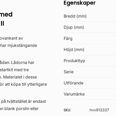
Egenskaper
 med
Bredd (mm)
ll
Djup (mm)
 ovankant av
Färg
a har mjukstängande
Höjd (mm)
Produkttyp
lådan. Lådorna har
startkit med tre
Serie
. Materialet i dessa
Utförande
 att köpa till ytterligare
Varumärke
 på tvättstället är endast
an blank porslin eller
SKU:
hvv913337