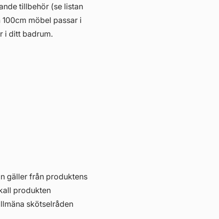
ande tillbehör (se listan
n 100cm möbel passar i
r i ditt badrum.
in gäller från produktens
skall produkten
allmäna skötselråden