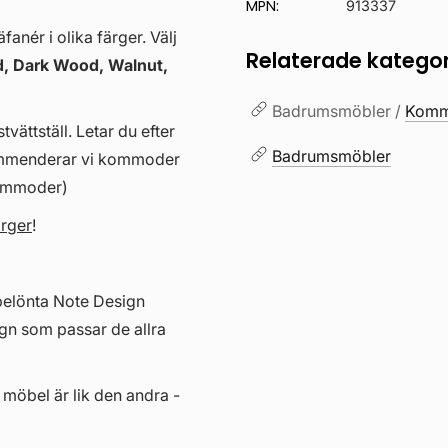
MPN:
913337
anér i olika färger. Välj
Relaterade kategor
, Dark Wood, Walnut,
Badrumsmöbler /
Kommo
vättställ. Letar du efter
Badrumsmöbler
kommenderar vi kommoder
kommoder)
ärger
!
belönta Note Design
gn som passar de allra
 möbel är lik den andra -