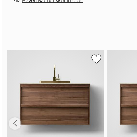
Alla
Haven Badrumskommoder