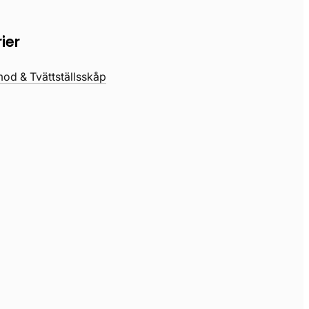
ier
d & Tvättställsskåp