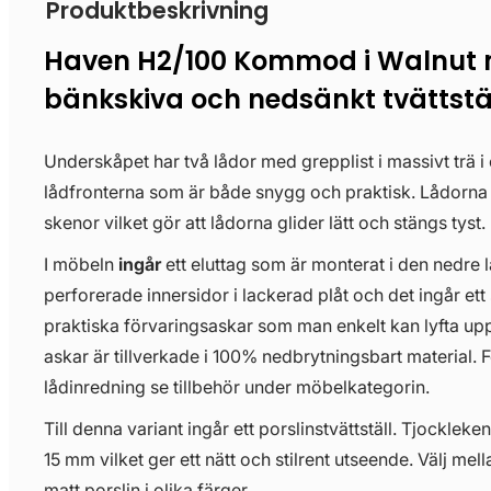
Produktbeskrivning
Haven H2/100 Kommod i Walnut
bänkskiva och nedsänkt tvättstä
Underskåpet har två lådor med grepplist i massivt trä i
lådfronterna som är både snygg och praktisk. Lådorn
skenor vilket gör att lådorna glider lätt och stängs tyst.
I möbeln
ingår
ett eluttag som är monterat i den nedre 
perforerade innersidor i lackerad plåt och det ingår ett 
praktiska förvaringsaskar som man enkelt kan lyfta upp
askar är tillverkade i 100% nedbrytningsbart material. För
lådinredning se tillbehör under möbelkategorin.
Till denna variant ingår ett porslinstvättställ. Tjockleken
15 mm vilket ger ett nätt och stilrent utseende. Välj mell
matt porslin i olika färger.