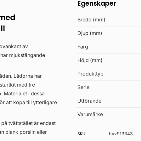
Egenskaper
 med
Bredd (mm)
ll
Djup (mm)
 ovankant av
Färg
a har mjukstängande
Höjd (mm)
Produkttyp
lådan. Lådorna har
startkit med tre
Serie
. Materialet i dessa
Utförande
 att köpa till ytterligare
Varumärke
 på tvättstället är endast
an blank porslin eller
SKU:
hvv913343