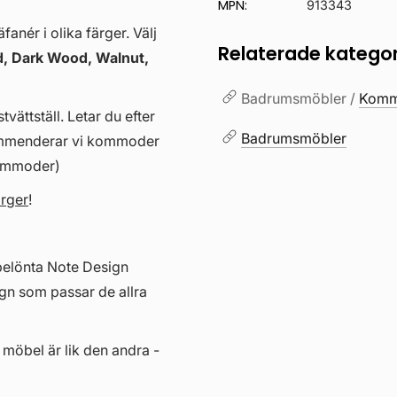
MPN:
913343
anér i olika färger. Välj
Relaterade kategor
, Dark Wood, Walnut,
Badrumsmöbler /
Kommo
vättställ. Letar du efter
Badrumsmöbler
kommenderar vi kommoder
kommoder)
ärger
!
belönta Note Design
gn som passar de allra
 möbel är lik den andra -