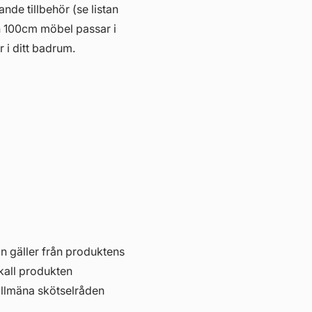
ande tillbehör (se listan
n 100cm möbel passar i
r i ditt badrum.
in gäller från produktens
skall produkten
allmäna skötselråden