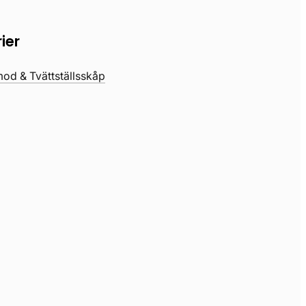
ier
d & Tvättställsskåp