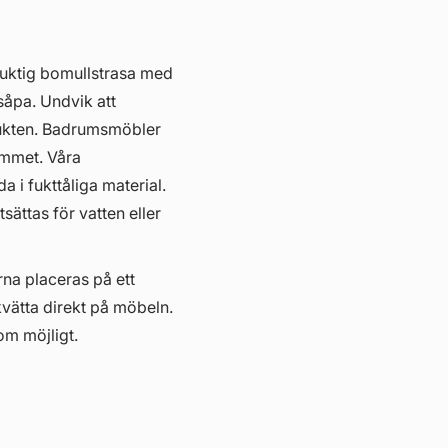
fuktig bomullstrasa med
såpa. Undvik att
ukten. Badrumsmöbler
hemmet. Våra
i fukttåliga material.
ättas för vatten eller
erna placeras på ett
kvätta direkt på möbeln.
om möjligt.