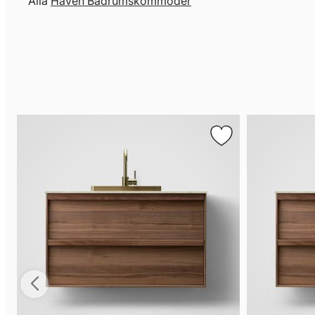
Alla
Haven Badrumskommoder