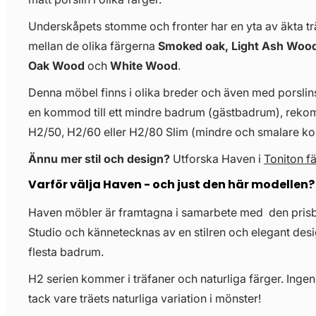
Underskåpets stomme och fronter har en yta av äkta träf
mellan de olika färgerna
Smoked oak, Light Ash Wood
Oak Wood
och
White Wood
.
Denna möbel finns i olika breder och även med porslinst
en kommod till ett mindre badrum (gästbadrum), re
H2/50, H2/60 eller H2/80 Slim (mindre och smalare 
Ännu mer stil och design?
Utforska Haven i
Toniton f
Varför välja Haven - och just den här modellen?
Haven möbler är framtagna i samarbete med den pris
Studio och kännetecknas av en stilren och elegant desi
flesta badrum.
H2 serien kommer i träfaner och naturliga färger. Ingen
tack vare träets naturliga variation i mönster!