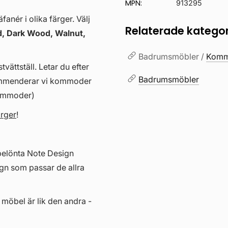
MPN:
913295
anér i olika färger. Välj
Relaterade kategor
, Dark Wood, Walnut,
Badrumsmöbler /
Kommo
vättställ. Letar du efter
Badrumsmöbler
kommenderar vi kommoder
kommoder)
ärger
!
belönta Note Design
gn som passar de allra
 möbel är lik den andra -