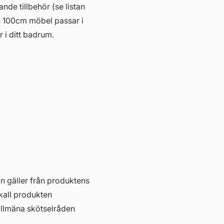
ande tillbehör (se listan
n 100cm möbel passar i
r i ditt badrum.
in gäller från produktens
skall produkten
allmäna skötselråden