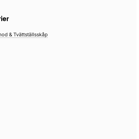
ier
d & Tvättställsskåp