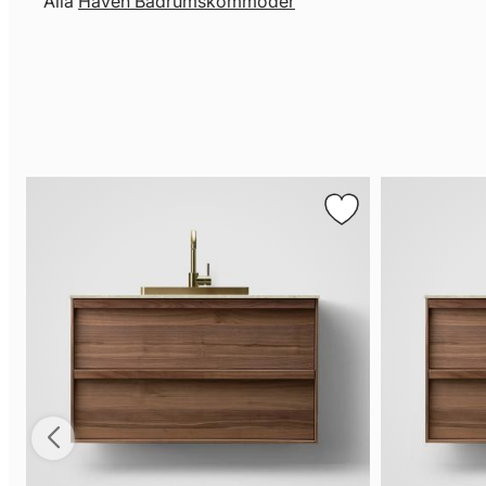
Alla
Haven Badrumskommoder