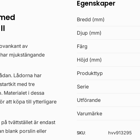
Egenskaper
 med
Bredd (mm)
ll
Djup (mm)
 ovankant av
Färg
a har mjukstängande
Höjd (mm)
Produkttyp
lådan. Lådorna har
startkit med tre
Serie
. Materialet i dessa
Utförande
 att köpa till ytterligare
Varumärke
 på tvättstället är endast
an blank porslin eller
SKU:
hvv913295