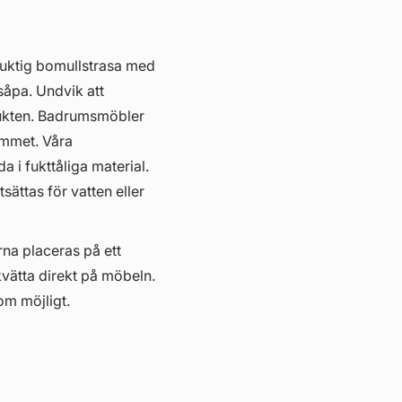
fuktig bomullstrasa med
såpa. Undvik att
ukten. Badrumsmöbler
hemmet. Våra
i fukttåliga material.
ättas för vatten eller
erna placeras på ett
kvätta direkt på möbeln.
om möjligt.