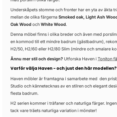
Underskåpets stomme och fronter har en yta av äkta träf
mellan de olika färgerna
Smoked oak, Light Ash Wood
Oak Wood
och
White Wood
.
Denna möbel finns i olika breder och även med porslinst
en kommod till ett mindre badrum (gästbadrum), re
H2/50, H2/60 eller H2/80 Slim (mindre och smalare 
Ännu mer stil och design?
Utforska Haven i
Toniton f
Varför välja Haven - och just den här modellen?
Haven möbler är framtagna i samarbete med den pris
Studio och kännetecknas av en stilren och elegant desi
flesta badrum.
H2 serien kommer i träfaner och naturliga färger. Ingen
tack vare träets naturliga variation i mönster!