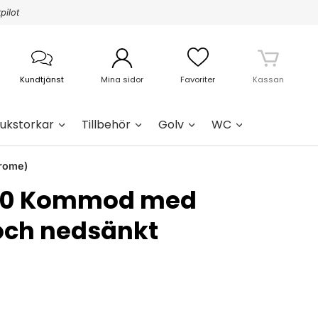
pilot
Kundtjänst
Mina sidor
Favoriter
Kassan
ukstorkar
Tillbehör
Golv
WC
hrome)
100 Kommod med
och nedsänkt