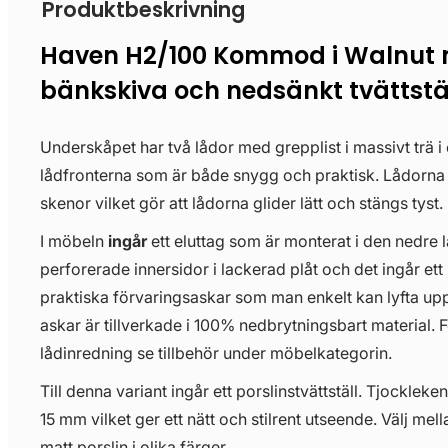
Produktbeskrivning
Haven H2/100 Kommod i Walnut
bänkskiva och nedsänkt tvättstä
Underskåpet har två lådor med grepplist i massivt trä i
lådfronterna som är både snygg och praktisk. Lådorn
skenor vilket gör att lådorna glider lätt och stängs tyst.
I möbeln
ingår
ett eluttag som är monterat i den nedre 
perforerade innersidor i lackerad plåt och det ingår ett 
praktiska förvaringsaskar som man enkelt kan lyfta upp
askar är tillverkade i 100% nedbrytningsbart material. För
lådinredning se tillbehör under möbelkategorin.
Till denna variant ingår ett porslinstvättställ. Tjockleken
15 mm vilket ger ett nätt och stilrent utseende. Välj mell
matt porslin i olika färger.