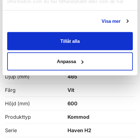
information som du har tillhandahållit eller som de har
samlat in när du har använt deras tjänster.
Haven H2 Kommoder
Visa mer
Alla
Haven Badrumskommoder
Tillåt alla
Egenskaper
Anpassa
Bredd (mm)
1000
Djup (mm)
465
Färg
Vit
Höjd (mm)
600
Produkttyp
Kommod
Serie
Haven H2