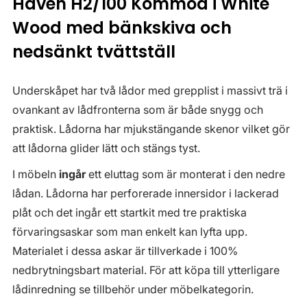
Haven H2/100 Kommod i White
Wood med bänkskiva och
nedsänkt tvättställ
Underskåpet har två lådor med grepplist i massivt trä i
ovankant av lådfronterna som är både snygg och
praktisk. Lådorna har mjukstängande skenor vilket gör
att lådorna glider lätt och stängs tyst.
I möbeln
ingår
ett eluttag som är monterat i den nedre
lådan. Lådorna har perforerade innersidor i lackerad
plåt och det ingår ett startkit med tre praktiska
förvaringsaskar som man enkelt kan lyfta upp.
Materialet i dessa askar är tillverkade i 100%
nedbrytningsbart material. För att köpa till ytterligare
lådinredning se tillbehör under möbelkategorin.