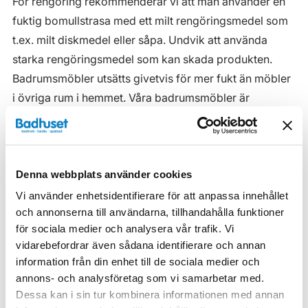
För rengöring rekommenderar vi att man använder en
fuktig bomullstrasa med ett milt rengöringsmedel som
t.ex. milt diskmedel eller såpa. Undvik att använda
starka rengöringsmedel som kan skada produkten.
Badrumsmöbler utsätts givetvis för mer fukt än möbler
i övriga rum i hemmet. Våra badrumsmöbler är
anpassade för badrummet och gjorda i fukttåliga
material. Men även om våra badrumsmöbler är det, ska
de inte utsättas för vatten eller extremt hög
Denna webbplats använder cookies
luftfuktighet.
Vi använder enhetsidentifierare för att anpassa innehållet
Tänk på att se till att ventilationen är god och att
och annonserna till användarna, tillhandahålla funktioner
möblerna placeras på ett sådant avstånd från
för sociala medier och analysera vår trafik. Vi
badkar/dusch att vatten inte kan skvätta direkt på
vidarebefordrar även sådana identifierare och annan
möbeln. Blöta fläckar, även vanligt vatten, torkas upp
information från din enhet till de sociala medier och
så snart som möjligt.
annons- och analysföretag som vi samarbetar med.
Dessa kan i sin tur kombinera informationen med annan
Haven H2 Serie