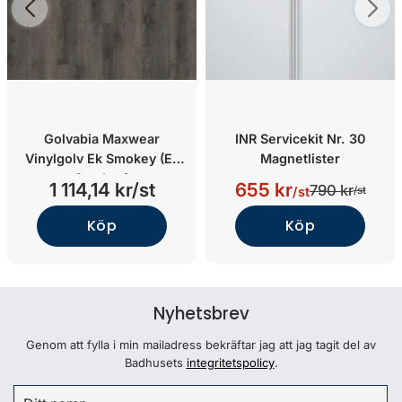
Golvabia Maxwear
INR Servicekit Nr. 30
Vinylgolv Ek Smokey (Ek
Magnetlister
Smokey)
1 114,14 kr/st
655 kr
790 kr
/st
/st
Köp
Köp
Nyhetsbrev
Genom att fylla i min mailadress bekräftar jag att jag tagit del av
Badhusets
integritetspolicy
.