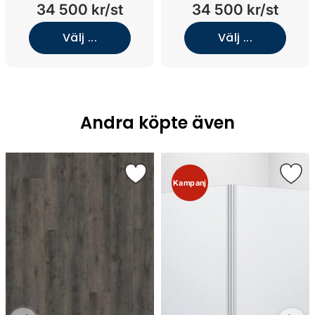
nedsänkt tvättställ (White
nedsänkt tvättställ (White
34 500 kr/st
34 500 kr/st
Wood/Kolmården
Wood/Kolmården
Light/Rostfritt stål)
Light/Mässing)
Välj ...
Välj ...
Andra köpte även
Kampanj