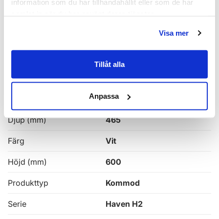
information som du har tillhandahållit eller som de har
samlat in när du har använt deras tjänster.
Haven H2 Kommoder
Visa mer
Alla
Haven Badrumskommoder
Tillåt alla
Egenskaper
Anpassa
Bredd (mm)
1000
Djup (mm)
465
Färg
Vit
Höjd (mm)
600
Produkttyp
Kommod
Serie
Haven H2