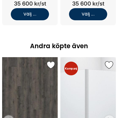
nedsänkt tvättställ (White
nedsänkt tvättställ (White
35 600 kr/st
35 600 kr/st
Wood/Jura Select
Wood/Glanshammar White
Classic/Mässing)
Silk/Mässing)
Välj ...
Välj ...
Andra köpte även
Kampanj