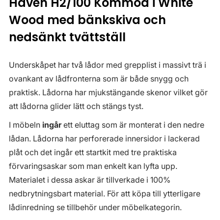
Haven H2/100 Kommod i White
Wood med bänkskiva och
nedsänkt tvättställ
Underskåpet har två lådor med grepplist i massivt trä i
ovankant av lådfronterna som är både snygg och
praktisk. Lådorna har mjukstängande skenor vilket gör
att lådorna glider lätt och stängs tyst.
I möbeln
ingår
ett eluttag som är monterat i den nedre
lådan. Lådorna har perforerade innersidor i lackerad
plåt och det ingår ett startkit med tre praktiska
förvaringsaskar som man enkelt kan lyfta upp.
Materialet i dessa askar är tillverkade i 100%
nedbrytningsbart material. För att köpa till ytterligare
lådinredning se tillbehör under möbelkategorin.