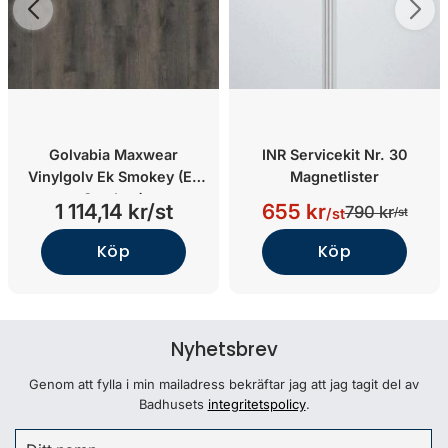
Golvabia Maxwear
INR Servicekit Nr. 30
Vinylgolv Ek Smokey (Ek
Magnetlister
Smokey)
1 114,14 kr/st
655 kr
790 kr
/st
/st
Köp
Köp
Nyhetsbrev
Genom att fylla i min mailadress bekräftar jag att jag tagit del av
Badhusets
integritetspolicy
.