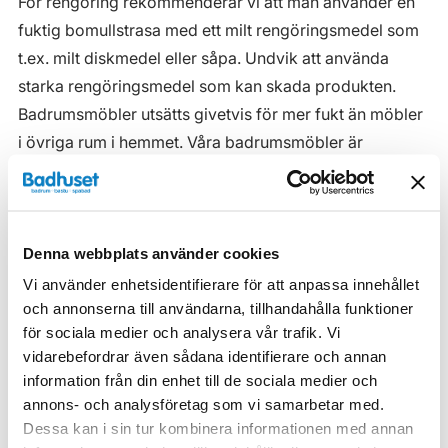
För rengöring rekommenderar vi att man använder en
fuktig bomullstrasa med ett milt rengöringsmedel som
t.ex. milt diskmedel eller såpa. Undvik att använda
starka rengöringsmedel som kan skada produkten.
Badrumsmöbler utsätts givetvis för mer fukt än möbler
i övriga rum i hemmet. Våra badrumsmöbler är
anpassade för badrummet och gjorda i fukttåliga
material. Men även om våra badrumsmöbler är det, ska
de inte utsättas för vatten eller extremt hög
Denna webbplats använder cookies
luftfuktighet.
Vi använder enhetsidentifierare för att anpassa innehållet
Tänk på att se till att ventilationen är god och att
och annonserna till användarna, tillhandahålla funktioner
möblerna placeras på ett sådant avstånd från
för sociala medier och analysera vår trafik. Vi
badkar/dusch att vatten inte kan skvätta direkt på
vidarebefordrar även sådana identifierare och annan
möbeln. Blöta fläckar, även vanligt vatten, torkas upp
information från din enhet till de sociala medier och
så snart som möjligt.
annons- och analysföretag som vi samarbetar med.
Dessa kan i sin tur kombinera informationen med annan
Haven H2 Serie