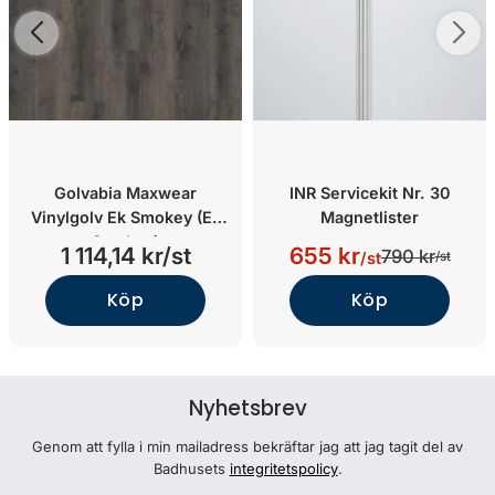
Golvabia Maxwear
INR Servicekit Nr. 30
Vinylgolv Ek Smokey (Ek
Magnetlister
Smokey)
1 114,14 kr/st
655 kr
790 kr
/st
/st
Köp
Köp
Nyhetsbrev
Genom att fylla i min mailadress bekräftar jag att jag tagit del av
Badhusets
integritetspolicy
.