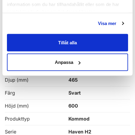
Haven H2 Serie
information som du har tillhandahållit eller som de har
samlat in när du har använt deras tjänster.
Haven H2 Kommoder
Visa mer
Alla
Haven Badrumskommoder
Tillåt alla
Egenskaper
Anpassa
Bredd (mm)
1000
Djup (mm)
465
Färg
Svart
Höjd (mm)
600
Produkttyp
Kommod
Serie
Haven H2