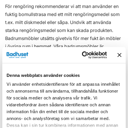
För rengöring rekommenderar vi att man använder en
fuktig bomullstrasa med ett milt rengöringsmedel som
t.ex. milt diskmedel eller såpa. Undvik att använda
starka rengöringsmedel som kan skada produkten.
Badrumsmöbler utsätts givetvis för mer fukt än möbler
i övriga rum i hemmet. Våra badrumsmöbler är
anpassade för badrummet och gjorda i fukttåliga
material. Men även om våra badrumsmöbler är det, ska
de inte utsättas för vatten eller extremt hög
Denna webbplats använder cookies
luftfuktighet.
Vi använder enhetsidentifierare för att anpassa innehållet
Tänk på att se till att ventilationen är god och att
och annonserna till användarna, tillhandahålla funktioner
möblerna placeras på ett sådant avstånd från
för sociala medier och analysera vår trafik. Vi
vidarebefordrar även sådana identifierare och annan
badkar/dusch att vatten inte kan skvätta direkt på
information från din enhet till de sociala medier och
möbeln. Blöta fläckar, även vanligt vatten, torkas upp
annons- och analysföretag som vi samarbetar med.
så snart som möjligt.
Dessa kan i sin tur kombinera informationen med annan