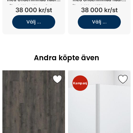
(Dark Wood/Jura Select
(Dark Wood/Glanshammar
38 000 kr/st
38 000 kr/st
Classic/Underlimmat Black
Silk/Underlimmat vit solid
Chrome)
surface)
Välj ...
Välj ...
Andra köpte även
Kampanj