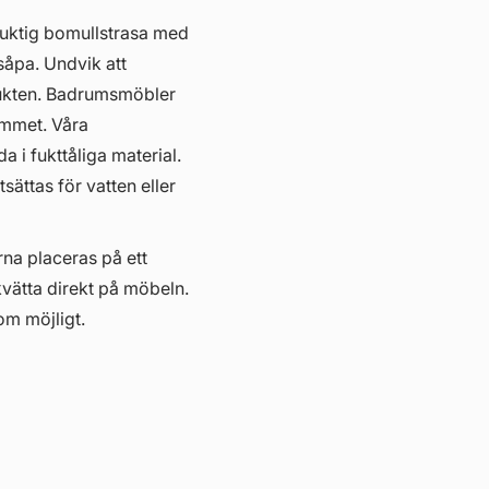
fuktig bomullstrasa med
såpa. Undvik att
ukten. Badrumsmöbler
hemmet. Våra
i fukttåliga material.
ättas för vatten eller
erna placeras på ett
kvätta direkt på möbeln.
om möjligt.