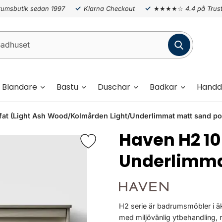
umsbutik sedan 1997
Klarna Checkout
★★★★☆
4.4 på Trust
Blandare
Bastu
Duschar
Badkar
Handd
 (Light Ash Wood/Kolmården Light/Underlimmat matt sand por
Haven H2 
Underlimma
H2 serie är badrumsmöbler i äk
med miljövänlig ytbehandling, 