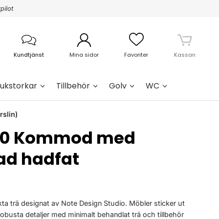
pilot
Kundtjänst
Mina sidor
Favoriter
Kassan
ukstorkar
Tillbehör
Golv
WC
slin)
100 Kommod med
d hadfat
ta trä designat av Note Design Studio. Möbler sticker ut
robusta detaljer med minimalt behandlat trä och tillbehör