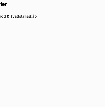
ier
d & Tvättställsskåp