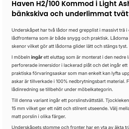
Haven H2/100 Kommod i Light A
bänkskiva och underlimmat tvätt
Underskåpet har två lådor med grepplist i massivt trä i
lådfronterna som är både snygg och praktisk. Lådorn
skenor vilket gör att lådorna glider lätt och stängs tyst.
I möbeln
ingår
ett eluttag som är monterat i den nedre 
perforerade innersidor i lackerad plåt och det ingår ett 
praktiska förvaringsaskar som man enkelt kan lyfta upp
askar är tillverkade i 100% nedbrytningsbart material. För
lådinredning se tillbehör under möbelkategorin.
Till denna variant ingår ett porslinstvättställ. Tjockleken
15 mm vilket ger ett nätt och stilrent utseende. Välj mell
matt porslin i olika färger.
Underskåpets stomme och fronter har en yta av äkta träf