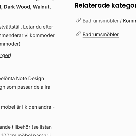
Relaterade kategor
, Dark Wood, Walnut,
Badrumsmöbler /
Kommo
vättställ. Letar du efter
Badrumsmöbler
kommenderar vi kommoder
kommoder)
ärger
!
belönta Note Design
gn som passar de allra
 möbel är lik den andra -
ande tillbehör (se listan
n 100cm möbel passar i