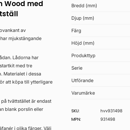
sh Wood med
Bredd (mm)
ställ
Djup (mm)
 ovankant av
Färg
a har mjukstängande
Höjd (mm)
Produkttyp
lådan. Lådorna har
startkit med tre
Serie
. Materialet i dessa
Utförande
 att köpa till ytterligare
Varumärke
 på tvättstället är endast
an blank porslin eller
SKU:
hvv931498
MPN:
931498
anér i olika färger. Välj