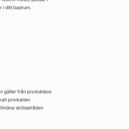
r i ditt badrum.
in gäller från produktens
skall produkten
allmäna skötselråden