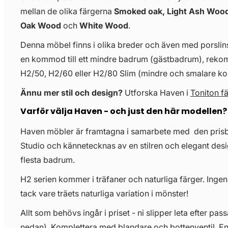
mellan de olika färgerna
Smoked oak, Light Ash Wood
Oak Wood
och
White Wood
.
Denna möbel finns i olika breder och även med porslinst
en kommod till ett mindre badrum (gästbadrum), re
H2/50, H2/60 eller H2/80 Slim (mindre och smalare 
Ännu mer stil och design?
Utforska Haven i
Toniton f
Varför välja Haven - och just den här modellen?
Haven möbler är framtagna i samarbete med den pris
Studio och kännetecknas av en stilren och elegant desi
flesta badrum.
H2 serien kommer i träfaner och naturliga färger. Ingen
tack vare träets naturliga variation i mönster!
Allt som behövs ingår i priset - ni slipper leta efter pass
nedan). Komplettera med blandare och bottenventil. E