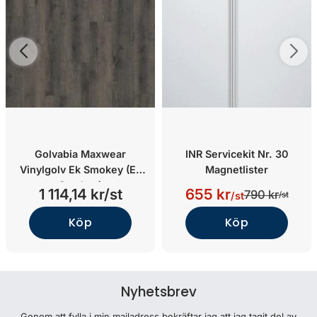
Golvabia Maxwear
INR Servicekit Nr. 30
Vinylgolv Ek Smokey (Ek
Magnetlister
Smokey)
1 114,14 kr/st
655 kr
790 kr
/st
/st
Köp
Köp
Nyhetsbrev
Genom att fylla i min mailadress bekräftar jag att jag tagit del av