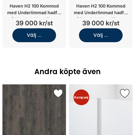
Haven H2 100 Kommod
Haven H2 100 Kommod
med Underlimmad hadfat
med Underlimmad hadfat
(Light Ash Wood/Azul
(Light Ash Wood/Stone
39 000 kr/st
39 000 kr/st
Olive/Underlimmat matt
Select Grey/Underlimmat
grå porslin)
matt vit porslin)
Välj ...
Välj ...
Andra köpte även
Kampanj