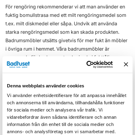
För rengöring rekommenderar vi att man använder en
fuktig bomullstrasa med ett milt rengöringsmedel som
t.ex. milt diskmedel eller såpa. Undvik att använda
starka rengöringsmedel som kan skada produkten.
Badrumsmöbler utsätts givetvis för mer fukt än möbler
i övriga rum i hemmet. Våra badrumsmöbler är
anpassade för badrummet och gjorda i fukttåliga
material. Men även om våra badrumsmöbler är det, ska
de inte utsättas för vatten eller extremt hög
luftfuktighet.
Denna webbplats använder cookies
Tänk på att se till att ventilationen är god och att
Vi använder enhetsidentifierare för att anpassa innehållet
möblerna placeras på ett sådant avstånd från
och annonserna till användarna, tillhandahålla funktioner
för sociala medier och analysera vår trafik. Vi
badkar/dusch att vatten inte kan skvätta direkt på
vidarebefordrar även sådana identifierare och annan
möbeln. Blöta fläckar, även vanligt vatten, torkas upp
information från din enhet till de sociala medier och
så snart som möjligt.
annons- och analysföretag som vi samarbetar med.