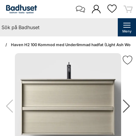
Meny
an
Haven H2 100 Kommod med Underlimmad hadfat (Light Ash Wood/St