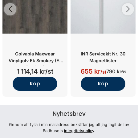
Golvabia Maxwear
INR Servicekit Nr. 30
Vinylgolv Ek Smokey (Ek
Magnetlister
Smokey)
1 114,14 kr/st
655 kr
790 kr
/st
/st
Köp
Köp
Nyhetsbrev
Genom att fylla i min mailadress bekräftar jag att jag tagit del av
Badhusets
integritetspolicy
.