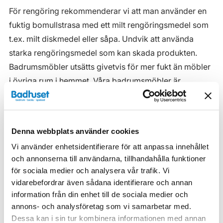
För rengöring rekommenderar vi att man använder en
fuktig bomullstrasa med ett milt rengöringsmedel som
t.ex. milt diskmedel eller såpa. Undvik att använda
starka rengöringsmedel som kan skada produkten.
Badrumsmöbler utsätts givetvis för mer fukt än möbler
i övriga rum i hemmet. Våra badrumsmöbler är
anpassade för badrummet och gjorda i fukttåliga
material. Men även om våra badrumsmöbler är det, ska
de inte utsättas för vatten eller extremt hög
Denna webbplats använder cookies
luftfuktighet.
Vi använder enhetsidentifierare för att anpassa innehållet
Tänk på att se till att ventilationen är god och att
och annonserna till användarna, tillhandahålla funktioner
möblerna placeras på ett sådant avstånd från
för sociala medier och analysera vår trafik. Vi
vidarebefordrar även sådana identifierare och annan
badkar/dusch att vatten inte kan skvätta direkt på
information från din enhet till de sociala medier och
möbeln. Blöta fläckar, även vanligt vatten, torkas upp
annons- och analysföretag som vi samarbetar med.
så snart som möjligt.
Dessa kan i sin tur kombinera informationen med annan