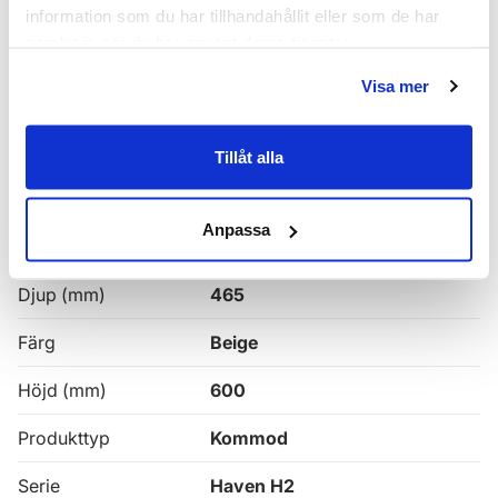
Haven H2 Serie
information som du har tillhandahållit eller som de har
samlat in när du har använt deras tjänster.
Haven H2 Kommoder
Visa mer
Alla
Haven Badrumskommoder
Tillåt alla
Egenskaper
Anpassa
Bredd (mm)
1000
Djup (mm)
465
Färg
Beige
Höjd (mm)
600
Produkttyp
Kommod
Serie
Haven H2