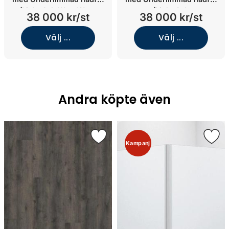
(Light Ash Wood/Jura
(Light Ash
38 000 kr/st
38 000 kr/st
Select Ivory/Underlimmat
Wood/Norrvange Light
porslin)
Grey/Underlimmat rostfritt
Välj ...
Välj ...
stål)
Andra köpte även
Kampanj