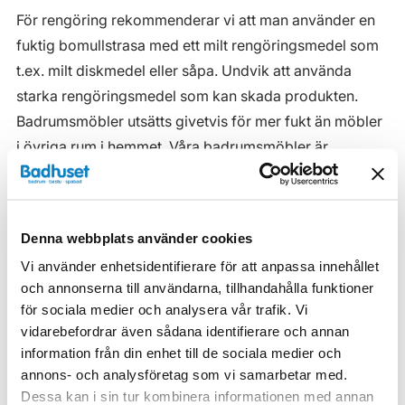
För rengöring rekommenderar vi att man använder en
fuktig bomullstrasa med ett milt rengöringsmedel som
t.ex. milt diskmedel eller såpa. Undvik att använda
starka rengöringsmedel som kan skada produkten.
Badrumsmöbler utsätts givetvis för mer fukt än möbler
i övriga rum i hemmet. Våra badrumsmöbler är
anpassade för badrummet och gjorda i fukttåliga
material. Men även om våra badrumsmöbler är det, ska
de inte utsättas för vatten eller extremt hög
Denna webbplats använder cookies
luftfuktighet.
Vi använder enhetsidentifierare för att anpassa innehållet
Tänk på att se till att ventilationen är god och att
och annonserna till användarna, tillhandahålla funktioner
möblerna placeras på ett sådant avstånd från
för sociala medier och analysera vår trafik. Vi
vidarebefordrar även sådana identifierare och annan
badkar/dusch att vatten inte kan skvätta direkt på
information från din enhet till de sociala medier och
möbeln. Blöta fläckar, även vanligt vatten, torkas upp
annons- och analysföretag som vi samarbetar med.
så snart som möjligt.
Dessa kan i sin tur kombinera informationen med annan