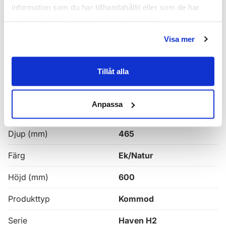
Haven H2 Serie
information som du har tillhandahållit eller som de har
samlat in när du har använt deras tjänster.
Haven H2 Kommoder
Visa mer
Alla
Haven Badrumskommoder
Tillåt alla
Egenskaper
Anpassa
Bredd (mm)
1000
Djup (mm)
465
Färg
Ek/Natur
Höjd (mm)
600
Produkttyp
Kommod
Serie
Haven H2