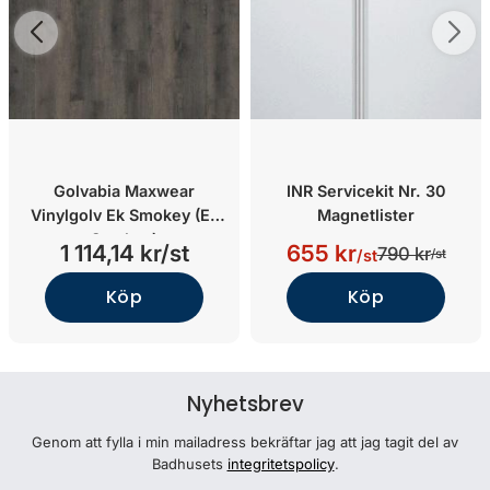
Golvabia Maxwear
INR Servicekit Nr. 30
Vinylgolv Ek Smokey (Ek
Magnetlister
Smokey)
1 114,14 kr/st
655 kr
790 kr
/st
/st
Köp
Köp
Nyhetsbrev
Genom att fylla i min mailadress bekräftar jag att jag tagit del av
Badhusets
integritetspolicy
.