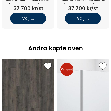
(Oak Wood/Kolmården
(Oak Wood/Kolmården
37 700 kr/st
37 700 kr/st
Light/Underlimmat koppar)
Light/Underlimmat Black
Chrome)
Välj ...
Välj ...
Andra köpte även
Kampanj