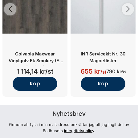
Golvabia Maxwear
INR Servicekit Nr. 30
Vinylgolv Ek Smokey (Ek
Magnetlister
Smokey)
1 114,14 kr/st
655 kr
790 kr
/st
/st
Köp
Köp
Nyhetsbrev
Genom att fylla i min mailadress bekräftar jag att jag tagit del av
Badhusets
integritetspolicy
.