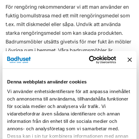
För rengöring rekommenderar vi att man använder en
fuktig bomullstrasa med ett milt rengöringsmedel som
t.ex. milt diskmedel eller såpa. Undvik att använda
starka rengöringsmedel som kan skada produkten.
Badrumsmöbler utsätts givetvis för mer fukt än möbler
i övriga rum i hemmet. Våra badrumsmöbler är
anpassade för badrummet och gjorda i fukttåliga
material. Men även om våra badrumsmöbler är det, ska
de inte utsättas för vatten eller extremt hög
Denna webbplats använder cookies
luftfuktighet.
Vi använder enhetsidentifierare för att anpassa innehållet
Tänk på att se till att ventilationen är god och att
och annonserna till användarna, tillhandahålla funktioner
möblerna placeras på ett sådant avstånd från
för sociala medier och analysera vår trafik. Vi
vidarebefordrar även sådana identifierare och annan
badkar/dusch att vatten inte kan skvätta direkt på
information från din enhet till de sociala medier och
möbeln. Blöta fläckar, även vanligt vatten, torkas upp
annons- och analysföretag som vi samarbetar med.
så snart som möjligt.
Dessa kan i sin tur kombinera informationen med annan