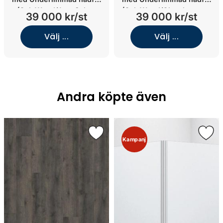
(Oak Wood/Jura Select
(Oak Wood/Glanshammar
39 000 kr/st
39 000 kr/st
Classic/Underlimmat matt
Silk/Underlimmat matt grå
grå porslin)
porslin)
Välj ...
Välj ...
Andra köpte även
Kampanj