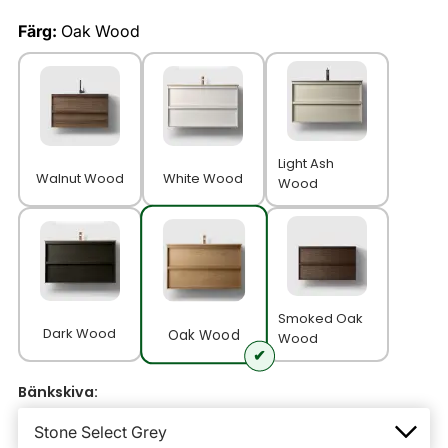
Färg:
Oak Wood
Light Ash
Walnut Wood
White Wood
Wood
Smoked Oak
Dark Wood
Oak Wood
Wood
Bänkskiva: