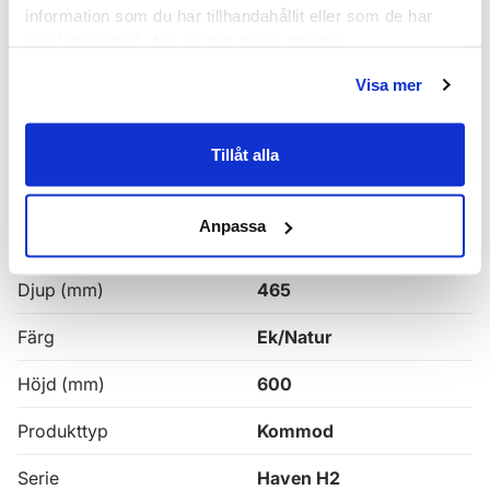
Haven H2 Serie
information som du har tillhandahållit eller som de har
samlat in när du har använt deras tjänster.
Haven H2 Kommoder
Visa mer
Alla
Haven Badrumskommoder
Tillåt alla
Egenskaper
Anpassa
Bredd (mm)
1000
Djup (mm)
465
Färg
Ek/Natur
Höjd (mm)
600
Produkttyp
Kommod
Serie
Haven H2