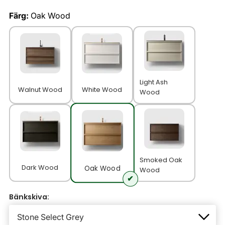
Färg:
Oak Wood
Light Ash
Walnut Wood
White Wood
Wood
Smoked Oak
Dark Wood
Oak Wood
Wood
Bänkskiva: