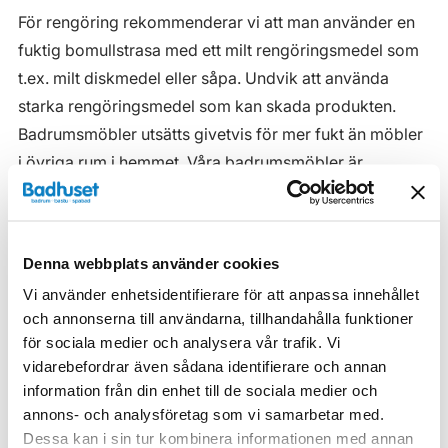
För rengöring rekommenderar vi att man använder en
fuktig bomullstrasa med ett milt rengöringsmedel som
t.ex. milt diskmedel eller såpa. Undvik att använda
starka rengöringsmedel som kan skada produkten.
Badrumsmöbler utsätts givetvis för mer fukt än möbler
i övriga rum i hemmet. Våra badrumsmöbler är
anpassade för badrummet och gjorda i fukttåliga
material. Men även om våra badrumsmöbler är det, ska
de inte utsättas för vatten eller extremt hög
Denna webbplats använder cookies
luftfuktighet.
Vi använder enhetsidentifierare för att anpassa innehållet
Tänk på att se till att ventilationen är god och att
och annonserna till användarna, tillhandahålla funktioner
möblerna placeras på ett sådant avstånd från
för sociala medier och analysera vår trafik. Vi
vidarebefordrar även sådana identifierare och annan
badkar/dusch att vatten inte kan skvätta direkt på
information från din enhet till de sociala medier och
möbeln. Blöta fläckar, även vanligt vatten, torkas upp
annons- och analysföretag som vi samarbetar med.
så snart som möjligt.
Dessa kan i sin tur kombinera informationen med annan