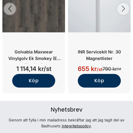
Golvabia Maxwear
INR Servicekit Nr. 30
Vinylgolv Ek Smokey (Ek
Magnetlister
Smokey)
1 114,14 kr/st
655 kr
790 kr
/st
/st
Köp
Köp
Nyhetsbrev
Genom att fylla i min mailadress bekräftar jag att jag tagit del av
Badhusets
integritetspolicy
.