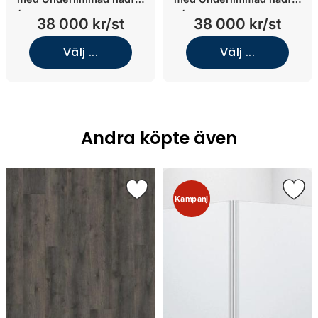
(Oak Wood/Glanshammar
(Oak Wood/Jura Select
38 000 kr/st
38 000 kr/st
Silk/Underlimmat Black
Classic/Underlimmat
Chrome)
mässing)
Välj ...
Välj ...
Andra köpte även
Kampanj