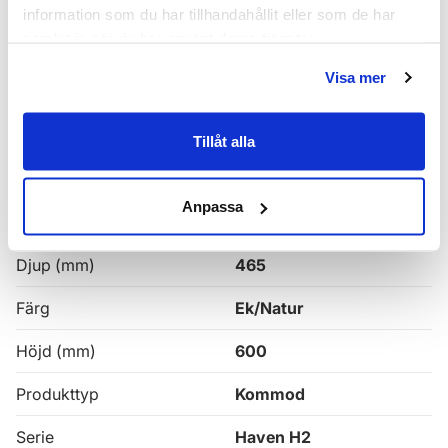
Haven H2 Serie
information som du har tillhandahållit eller som de har
samlat in när du har använt deras tjänster.
Haven H2 Kommoder
Visa mer
Alla
Haven Badrumskommoder
Tillåt alla
Egenskaper
Anpassa
Bredd (mm)
1000
Djup (mm)
465
Färg
Ek/Natur
Höjd (mm)
600
Produkttyp
Kommod
Serie
Haven H2