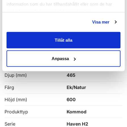
Haven H2 Serie
information som du har tillhandahållit eller som de har
samlat in när du har använt deras tjänster.
Haven H2 Kommoder
Visa mer
Alla
Haven Badrumskommoder
Tillåt alla
Egenskaper
Anpassa
Bredd (mm)
1000
Djup (mm)
465
Färg
Ek/Natur
Höjd (mm)
600
Produkttyp
Kommod
Serie
Haven H2