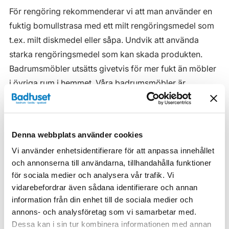
För rengöring rekommenderar vi att man använder en
fuktig bomullstrasa med ett milt rengöringsmedel som
t.ex. milt diskmedel eller såpa. Undvik att använda
starka rengöringsmedel som kan skada produkten.
Badrumsmöbler utsätts givetvis för mer fukt än möbler
i övriga rum i hemmet. Våra badrumsmöbler är
anpassade för badrummet och gjorda i fukttåliga
material. Men även om våra badrumsmöbler är det, ska
de inte utsättas för vatten eller extremt hög
Denna webbplats använder cookies
luftfuktighet.
Vi använder enhetsidentifierare för att anpassa innehållet
Tänk på att se till att ventilationen är god och att
och annonserna till användarna, tillhandahålla funktioner
möblerna placeras på ett sådant avstånd från
för sociala medier och analysera vår trafik. Vi
vidarebefordrar även sådana identifierare och annan
badkar/dusch att vatten inte kan skvätta direkt på
information från din enhet till de sociala medier och
möbeln. Blöta fläckar, även vanligt vatten, torkas upp
annons- och analysföretag som vi samarbetar med.
så snart som möjligt.
Dessa kan i sin tur kombinera informationen med annan