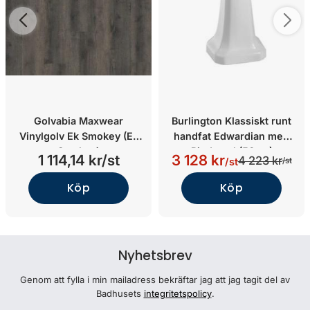
Golvabia Maxwear
Burlington Klassiskt runt
Vinylgolv Ek Smokey (Ek
handfat Edwardian med
Smokey)
Piedestal (56cm)
1 114,14 kr/st
3 128 kr
4 223 kr
/st
/st
Köp
Köp
Nyhetsbrev
Genom att fylla i min mailadress bekräftar jag att jag tagit del av
Badhusets
integritetspolicy
.