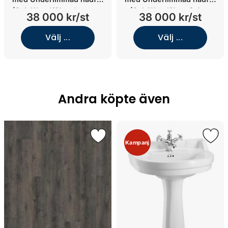
(Oak Wood/Glanshammar
(Oak Wood/Jura Select
38 000 kr/st
38 000 kr/st
Silk/Underlimmat Black
Classic/Underlimmat
Chrome)
mässing)
Välj ...
Välj ...
Andra köpte även
Kampanj