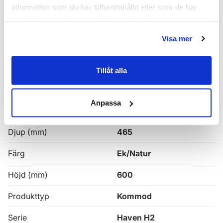
Haven H2 Serie
information som du har tillhandahållit eller som de har
samlat in när du har använt deras tjänster.
Haven H2 Kommoder
Visa mer
Alla
Haven Badrumskommoder
Tillåt alla
Egenskaper
Anpassa
Bredd (mm)
1000
Djup (mm)
465
Färg
Ek/Natur
Höjd (mm)
600
Produkttyp
Kommod
Serie
Haven H2