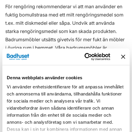
För rengöring rekommenderar vi att man använder en
fuktig bomullstrasa med ett milt rengöringsmedel som
t.ex. milt diskmedel eller såpa. Undvik att använda
starka rengöringsmedel som kan skada produkten.
Badrumsmöbler utsätts givetvis för mer fukt än möbler
i övriga rum i hemmet. Våra badrumsmöbler är
anpassade för badrummet och gjorda i fukttåliga
material. Men även om våra badrumsmöbler är det, ska
de inte utsättas för vatten eller extremt hög
Denna webbplats använder cookies
luftfuktighet.
Vi använder enhetsidentifierare för att anpassa innehållet
Tänk på att se till att ventilationen är god och att
och annonserna till användarna, tillhandahålla funktioner
möblerna placeras på ett sådant avstånd från
för sociala medier och analysera vår trafik. Vi
vidarebefordrar även sådana identifierare och annan
badkar/dusch att vatten inte kan skvätta direkt på
information från din enhet till de sociala medier och
möbeln. Blöta fläckar, även vanligt vatten, torkas upp
annons- och analysföretag som vi samarbetar med.
så snart som möjligt.
Dessa kan i sin tur kombinera informationen med annan