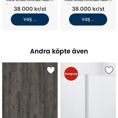
(Oak Wood/Glanshammar
(Oak Wood/Jura Select
38 000 kr/st
38 000 kr/st
Silk/Underlimmat Black
Classic/Underlimmat
Chrome)
brons)
Välj ...
Välj ...
Andra köpte även
Kampanj