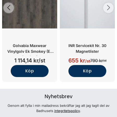
Golvabia Maxwear
INR Servicekit Nr. 30
Vinylgolv Ek Smokey (Ek
Magnetlister
Smokey)
1 114,14 kr/st
655 kr
790 kr
/st
/st
Köp
Köp
Nyhetsbrev
Genom att fylla i min mailadress bekräftar jag att jag tagit del av
Badhusets
integritetspolicy
.