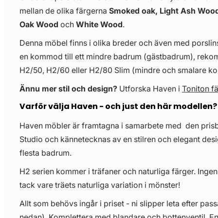
mellan de olika färgerna
Smoked oak, Light Ash Wood
Oak Wood
och
White Wood
.
Denna möbel finns i olika breder och även med porslinst
en kommod till ett mindre badrum (gästbadrum), re
H2/50, H2/60 eller H2/80 Slim (mindre och smalare 
Ännu mer stil och design?
Utforska Haven i
Toniton f
Varför välja Haven - och just den här modellen?
Haven möbler är framtagna i samarbete med den pris
Studio och kännetecknas av en stilren och elegant desi
flesta badrum.
H2 serien kommer i träfaner och naturliga färger. Ingen
tack vare träets naturliga variation i mönster!
Allt som behövs ingår i priset - ni slipper leta efter pass
nedan). Komplettera med blandare och bottenventil. E