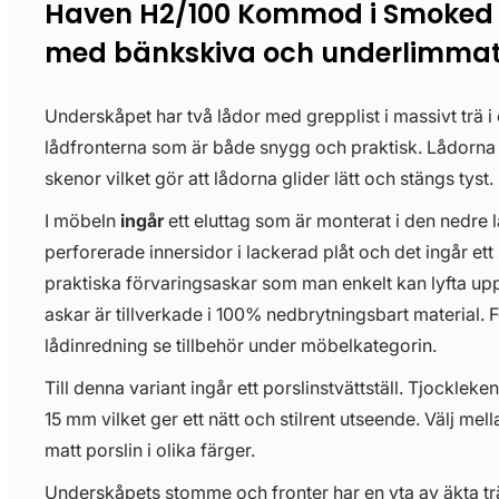
Haven H2/100 Kommod i Smoked
med bänkskiva och underlimmat 
Underskåpet har två lådor med grepplist i massivt trä i
lådfronterna som är både snygg och praktisk. Lådorn
skenor vilket gör att lådorna glider lätt och stängs tyst.
I möbeln
ingår
ett eluttag som är monterat i den nedre 
perforerade innersidor i lackerad plåt och det ingår ett 
praktiska förvaringsaskar som man enkelt kan lyfta upp
askar är tillverkade i 100% nedbrytningsbart material. För
lådinredning se tillbehör under möbelkategorin.
Till denna variant ingår ett porslinstvättställ. Tjockleken
15 mm vilket ger ett nätt och stilrent utseende. Välj mell
matt porslin i olika färger.
Underskåpets stomme och fronter har en yta av äkta träf