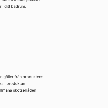
r i ditt badrum.
in gäller från produktens
skall produkten
allmäna skötselråden