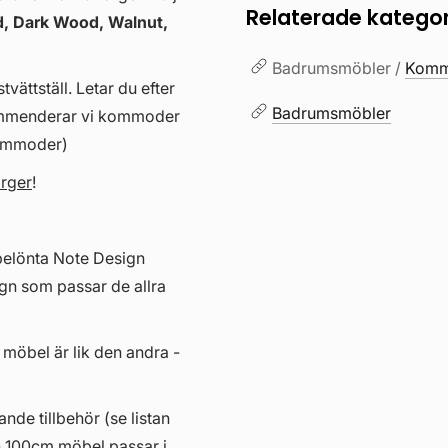
Relaterade kategor
, Dark Wood, Walnut,
Badrumsmöbler /
Kommo
vättställ. Letar du efter
Badrumsmöbler
kommenderar vi kommoder
kommoder)
ärger
!
belönta Note Design
gn som passar de allra
 möbel är lik den andra -
ande tillbehör (se listan
n 100cm möbel passar i