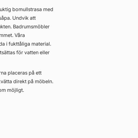
fuktig bomullstrasa med
såpa. Undvik att
ukten. Badrumsmöbler
hemmet. Våra
i fukttåliga material.
ättas för vatten eller
erna placeras på ett
kvätta direkt på möbeln.
om möjligt.