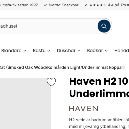
umsbutik sedan 1997
Klarna Checkout
★★★★☆
4.4 på Trust
Blandare
Bastu
Duschar
Badkar
Handd
t (Smoked Oak Wood/Kolmården Light/Underlimmat koppar)
Haven H2 
Underlimma
H2 serie är badrumsmöbler i äk
med miljövänlig ytbehandling, 