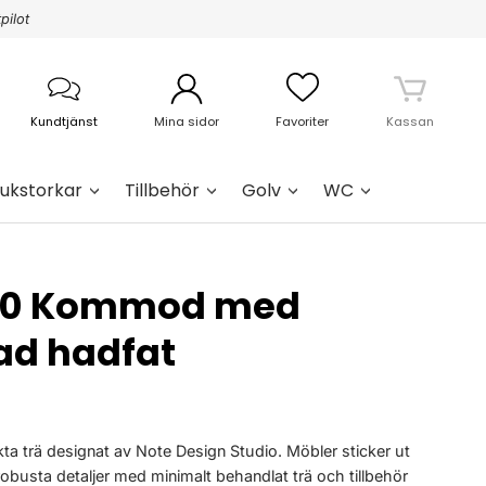
pilot
Kundtjänst
Mina sidor
Favoriter
Kassan
ukstorkar
Tillbehör
Golv
WC
100 Kommod med
d hadfat
ta trä designat av Note Design Studio. Möbler sticker ut
robusta detaljer med minimalt behandlat trä och tillbehör