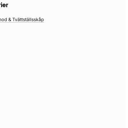
ier
d & Tvättställsskåp