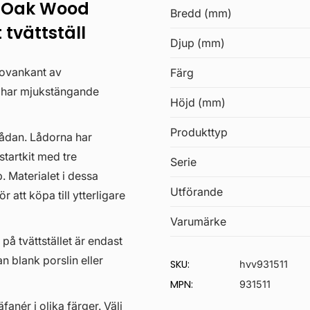
 Oak Wood
Bredd (mm)
tvättställ
Djup (mm)
 ovankant av
Färg
a har mjukstängande
Höjd (mm)
Produkttyp
lådan. Lådorna har
startkit med tre
Serie
. Materialet i dessa
Utförande
 att köpa till ytterligare
Varumärke
 på tvättstället är endast
an blank porslin eller
SKU:
hvv931511
MPN:
931511
anér i olika färger. Välj