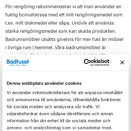
För rengöring rekommenderar vi att man använder en
fuktig bomullstrasa med ett milt rengöringsmedel som
t.ex. milt diskmedel eller såpa. Undvik att använda
starka rengöringsmedel som kan skada produkten.
Badrumsmöbler utsätts givetvis för mer fukt än möbler
i övriga rum i hemmet. Våra badrumsmöbler är
anpassade för badrummet och gjorda i fukttåliga
material. Men även om våra badrumsmöbler är det, ska
de inte utsättas för vatten eller extremt hög
luftfuktighet.
Denna webbplats använder cookies
Tänk på att se till att ventilationen är god och att
Vi använder enhetsidentifierare för att anpassa innehållet
möblerna placeras på ett sådant avstånd från
och annonserna till användarna, tillhandahålla funktioner
för sociala medier och analysera vår trafik. Vi
badkar/dusch att vatten inte kan skvätta direkt på
vidarebefordrar även sådana identifierare och annan
möbeln. Blöta fläckar, även vanligt vatten, torkas upp
information från din enhet till de sociala medier och
så snart som möjligt.
annons- och analysföretag som vi samarbetar med.