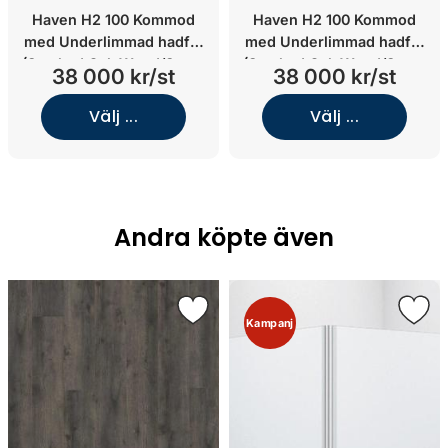
Haven H2 100 Kommod
Haven H2 100 Kommod
med Underlimmad hadfat
med Underlimmad hadfat
(Smoked Oak Wood/Stone
(Smoked Oak Wood/Stone
38 000 kr/st
38 000 kr/st
Select Grey/Underlimmat
Select Grey/Underlimmat
porslin)
brons)
Välj ...
Välj ...
Andra köpte även
Kampanj