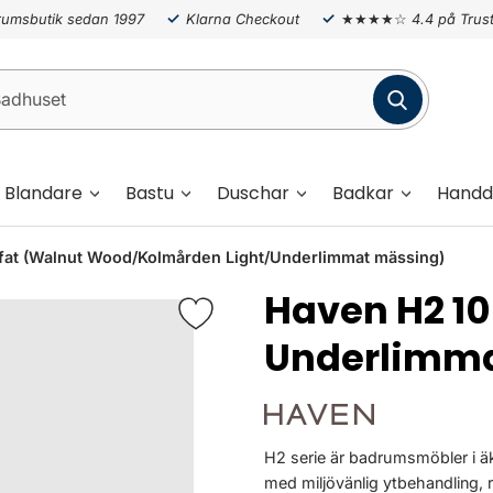
umsbutik sedan 1997
Klarna Checkout
★★★★☆
4.4 på Trust
Blandare
Bastu
Duschar
Badkar
Handd
t (Walnut Wood/Kolmården Light/Underlimmat mässing)
Haven H2 
Underlimma
H2 serie är badrumsmöbler i äk
med miljövänlig ytbehandling, 