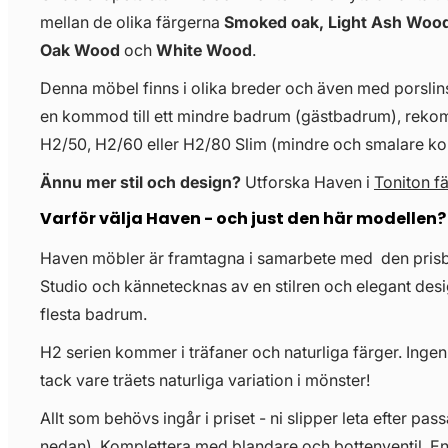
mellan de olika färgerna
Smoked oak, Light Ash Wood
Oak Wood
och
White Wood
.
Denna möbel finns i olika breder och även med porslinst
en kommod till ett mindre badrum (gästbadrum), re
H2/50, H2/60 eller H2/80 Slim (mindre och smalare 
Ännu mer stil och design?
Utforska Haven i
Toniton f
Varför välja Haven - och just den här modellen?
Haven möbler är framtagna i samarbete med den pris
Studio och kännetecknas av en stilren och elegant desi
flesta badrum.
H2 serien kommer i träfaner och naturliga färger. Ingen
tack vare träets naturliga variation i mönster!
Allt som behövs ingår i priset - ni slipper leta efter pass
nedan). Komplettera med blandare och bottenventil. E