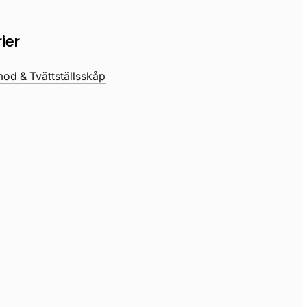
ier
d & Tvättställsskåp