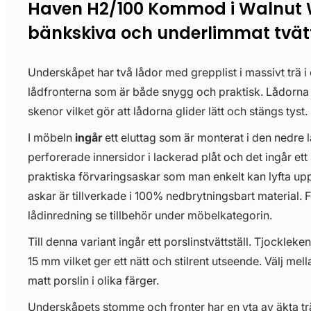
Haven H2/100 Kommod i Walnut
bänkskiva och underlimmat tvätt
Underskåpet har två lådor med grepplist i massivt trä i
lådfronterna som är både snygg och praktisk. Lådorn
skenor vilket gör att lådorna glider lätt och stängs tyst.
I möbeln
ingår
ett eluttag som är monterat i den nedre 
perforerade innersidor i lackerad plåt och det ingår ett 
praktiska förvaringsaskar som man enkelt kan lyfta upp
askar är tillverkade i 100% nedbrytningsbart material. För
lådinredning se tillbehör under möbelkategorin.
Till denna variant ingår ett porslinstvättställ. Tjockleken
15 mm vilket ger ett nätt och stilrent utseende. Välj mell
matt porslin i olika färger.
Underskåpets stomme och fronter har en yta av äkta träf