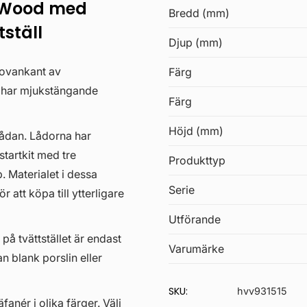
 Wood med
Bredd (mm)
ställ
Djup (mm)
 ovankant av
Färg
a har mjukstängande
Färg
Höjd (mm)
lådan. Lådorna har
startkit med tre
Produkttyp
. Materialet i dessa
Serie
 att köpa till ytterligare
Utförande
 på tvättstället är endast
Varumärke
an blank porslin eller
SKU:
hvv931515
anér i olika färger. Välj