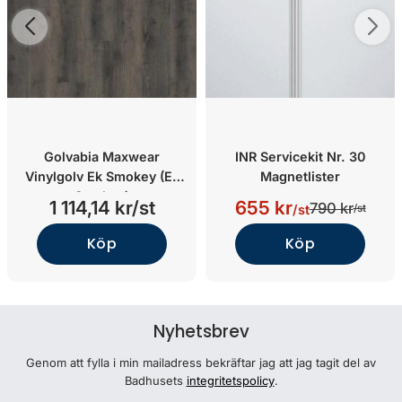
Golvabia Maxwear
INR Servicekit Nr. 30
Vinylgolv Ek Smokey (Ek
Magnetlister
Smokey)
1 114,14 kr/st
655 kr
790 kr
/st
/st
Köp
Köp
Nyhetsbrev
Genom att fylla i min mailadress bekräftar jag att jag tagit del av
Badhusets
integritetspolicy
.