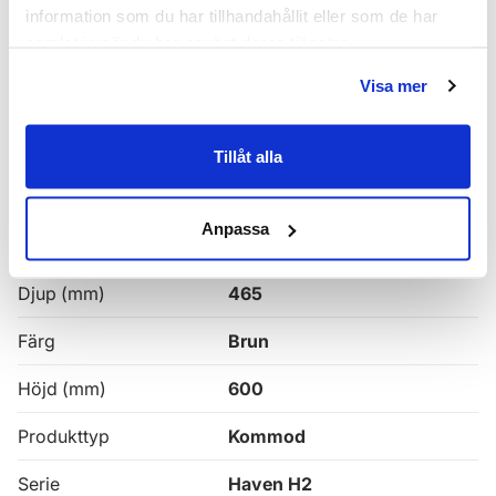
Haven H2 Serie
information som du har tillhandahållit eller som de har
samlat in när du har använt deras tjänster.
Haven H2 Kommoder
Visa mer
Alla
Haven Badrumskommoder
Tillåt alla
Egenskaper
Anpassa
Bredd (mm)
1000
Djup (mm)
465
Färg
Brun
Höjd (mm)
600
Produkttyp
Kommod
Serie
Haven H2