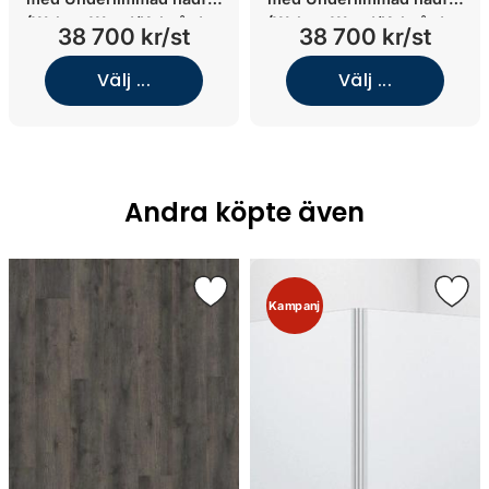
(Walnut Wood/Kolmården
(Walnut Wood/Kolmården
38 700 kr/st
38 700 kr/st
Light/Underlimmat matt
Light/Underlimmat matt vit
sand porslin)
porslin)
Välj ...
Välj ...
Andra köpte även
Kampanj