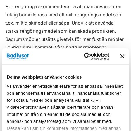
För rengöring rekommenderar vi att man använder en
fuktig bomullstrasa med ett milt rengöringsmedel som
t.ex. milt diskmedel eller såpa. Undvik att använda
starka rengöringsmedel som kan skada produkten.
Badrumsmöbler utsätts givetvis för mer fukt än möbler
i övriga rum i hemmet. Våra badrumsmöbler är
anpassade för badrummet och gjorda i fukttåliga
material. Men även om våra badrumsmöbler är det, ska
de inte utsättas för vatten eller extremt hög
Denna webbplats använder cookies
luftfuktighet.
Vi använder enhetsidentifierare för att anpassa innehållet
Tänk på att se till att ventilationen är god och att
och annonserna till användarna, tillhandahålla funktioner
möblerna placeras på ett sådant avstånd från
för sociala medier och analysera vår trafik. Vi
vidarebefordrar även sådana identifierare och annan
badkar/dusch att vatten inte kan skvätta direkt på
information från din enhet till de sociala medier och
möbeln. Blöta fläckar, även vanligt vatten, torkas upp
annons- och analysföretag som vi samarbetar med.
så snart som möjligt.
Dessa kan i sin tur kombinera informationen med annan