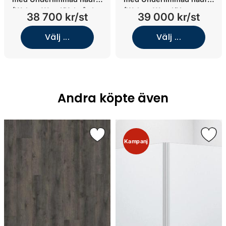
(Walnut Wood/Kolmården
(Walnut Wood/Norrvange
38 700 kr/st
39 000 kr/st
Light/Underlimmat matt
Light Grey/Underlimmat
sand porslin)
matt vit porslin)
Välj ...
Välj ...
Andra köpte även
Kampanj