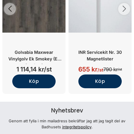
Golvabia Maxwear
INR Servicekit Nr. 30
Vinylgolv Ek Smokey (Ek
Magnetlister
Smokey)
1 114,14 kr/st
655 kr
790 kr
/st
/st
Köp
Köp
Nyhetsbrev
Genom att fylla i min mailadress bekräftar jag att jag tagit del av
Badhusets
integritetspolicy
.