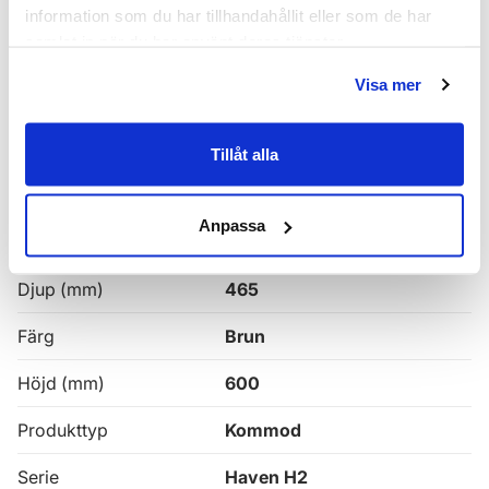
Haven H2 Serie
information som du har tillhandahållit eller som de har
samlat in när du har använt deras tjänster.
Haven H2 Kommoder
Visa mer
Alla
Haven Badrumskommoder
Tillåt alla
Egenskaper
Anpassa
Bredd (mm)
1000
Djup (mm)
465
Färg
Brun
Höjd (mm)
600
Produkttyp
Kommod
Serie
Haven H2