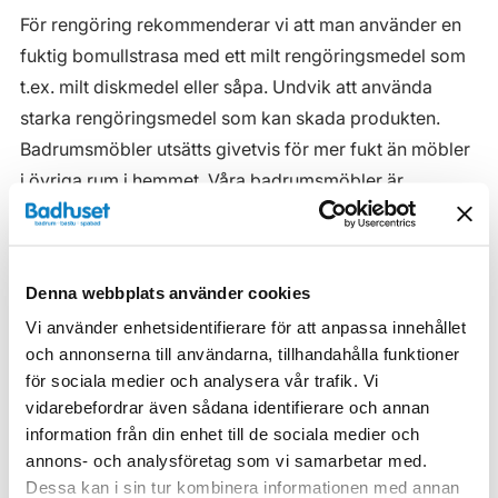
För rengöring rekommenderar vi att man använder en
fuktig bomullstrasa med ett milt rengöringsmedel som
t.ex. milt diskmedel eller såpa. Undvik att använda
starka rengöringsmedel som kan skada produkten.
Badrumsmöbler utsätts givetvis för mer fukt än möbler
i övriga rum i hemmet. Våra badrumsmöbler är
anpassade för badrummet och gjorda i fukttåliga
material. Men även om våra badrumsmöbler är det, ska
de inte utsättas för vatten eller extremt hög
Denna webbplats använder cookies
luftfuktighet.
Vi använder enhetsidentifierare för att anpassa innehållet
Tänk på att se till att ventilationen är god och att
och annonserna till användarna, tillhandahålla funktioner
möblerna placeras på ett sådant avstånd från
för sociala medier och analysera vår trafik. Vi
vidarebefordrar även sådana identifierare och annan
badkar/dusch att vatten inte kan skvätta direkt på
information från din enhet till de sociala medier och
möbeln. Blöta fläckar, även vanligt vatten, torkas upp
annons- och analysföretag som vi samarbetar med.
så snart som möjligt.
Dessa kan i sin tur kombinera informationen med annan