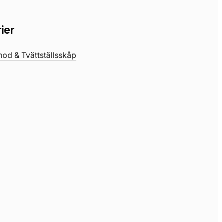
ier
d & Tvättställsskåp