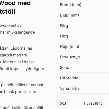
 Wood med
Bredd (mm)
ställ
Djup (mm)
 ovankant av
Färg
a har mjukstängande
Färg
Höjd (mm)
lådan. Lådorna har
startkit med tre
Produkttyp
. Materialet i dessa
Serie
 att köpa till ytterligare
Utförande
 på tvättstället är endast
Varumärke
an blank porslin eller
SKU:
hvv931845
anér i olika färger. Välj