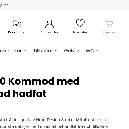
pilot
Kundtjänst
Mina sidor
Favoriter
Kassan
ukstorkar
Tillbehör
Golv
WC
100 Kommod med
d hadfat
ta trä designat av Note Design Studio. Möbler sticker ut
robusta detaljer med minimalt behandlat trä och tillbehör