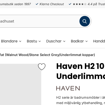
umsbutik sedan 1997
Klarna Checkout
★★★★☆
4.4 på Trust
Blandare
Bastu
Duschar
Badkar
Handd
t (Walnut Wood/Stone Select Grey/Underlimmat koppar)
Haven H2 
Underlimma
H2 serie är badrumsmöbler i äk
med miljövänlig ytbehandling, 