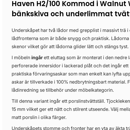
Haven H2/100 Kommod i Walnut
bänkskiva och underlimmat tvätt
Underskåpet har två lådor med grepplist i massivt trä i
lådfronterna som är både snygg och praktisk. Lådorn
skenor vilket gör att lådorna glider lätt och stängs tyst.
I möbeln
ingår
ett eluttag som är monterat i den nedre 
perforerade innersidor i lackerad plåt och det ingår ett 
praktiska förvaringsaskar som man enkelt kan lyfta upp
askar är tillverkade i 100% nedbrytningsbart material. För
lådinredning se tillbehör under möbelkategorin.
Till denna variant ingår ett porslinstvättställ. Tjockleken
15 mm vilket ger ett nätt och stilrent utseende. Välj mell
matt porslin i olika färger.
Underskåpets stomme och fronter har en yta av äkta träf