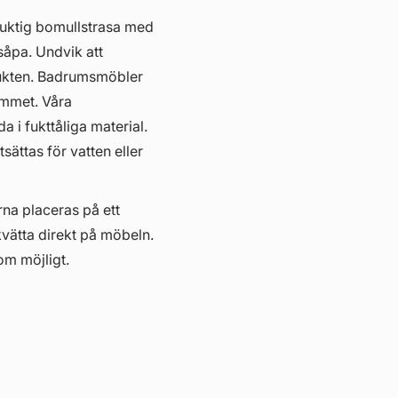
fuktig bomullstrasa med
såpa. Undvik att
ukten. Badrumsmöbler
hemmet. Våra
i fukttåliga material.
ättas för vatten eller
erna placeras på ett
kvätta direkt på möbeln.
om möjligt.