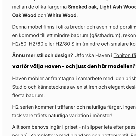
mellan de olika färgerna
Smoked oak, Light Ash Wood
Oak Wood
och
White Wood
.
Denna möbel finns i olika breder och även med porslinst
en kommod till ett mindre badrum (gästbadrum), re
H2/50, H2/60 eller H2/80 Slim (mindre och smalare 
Ännu mer stil och design?
Utforska Haven i
Toniton f
Varför välja Haven - och just den här modellen?
Haven möbler är framtagna i samarbete med den pris
Studio och kännetecknas av en stilren och elegant desi
flesta badrum.
H2 serien kommer i träfaner och naturliga färger. Ingen
tack vare träets naturliga variation i mönster!
Allt som behövs ingår i priset - ni slipper leta efter pass
nedan). Komplettera med blandare och bottenventil. E