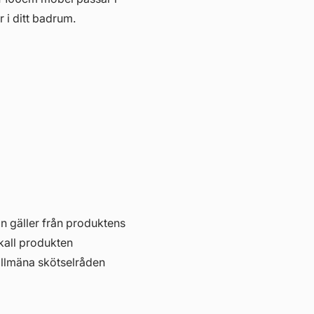
r i ditt badrum.
in gäller från produktens
skall produkten
allmäna skötselråden