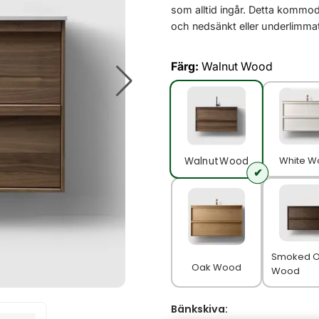
som alltid ingår. Detta kommod
och nedsänkt eller underlimmat 
Färg:
Walnut Wood
White W
Walnut Wood
Smoked 
Oak Wood
Wood
Bänkskiva: