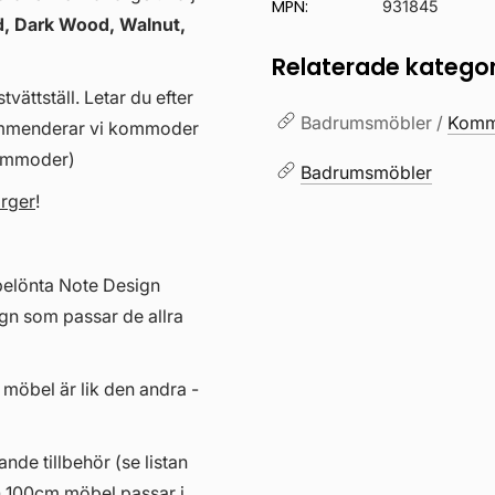
MPN:
931845
, Dark Wood, Walnut,
Relaterade kategor
vättställ. Letar du efter
Badrumsmöbler /
Kommo
kommenderar vi kommoder
kommoder)
Badrumsmöbler
ärger
!
belönta Note Design
gn som passar de allra
 möbel är lik den andra -
ande tillbehör (se listan
n 100cm möbel passar i