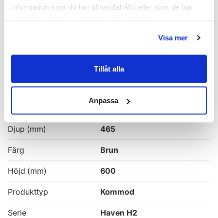
Haven H2 Serie
information som du har tillhandahållit eller som de har
samlat in när du har använt deras tjänster.
Haven H2 Kommoder
Visa mer
Alla
Haven Badrumskommoder
Tillåt alla
Egenskaper
Anpassa
Bredd (mm)
1000
Djup (mm)
465
Färg
Brun
Höjd (mm)
600
Produkttyp
Kommod
Serie
Haven H2