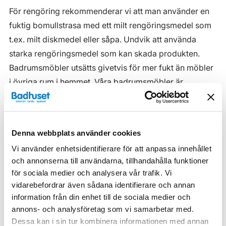
För rengöring rekommenderar vi att man använder en
fuktig bomullstrasa med ett milt rengöringsmedel som
t.ex. milt diskmedel eller såpa. Undvik att använda
starka rengöringsmedel som kan skada produkten.
Badrumsmöbler utsätts givetvis för mer fukt än möbler
i övriga rum i hemmet. Våra badrumsmöbler är
anpassade för badrummet och gjorda i fukttåliga
material. Men även om våra badrumsmöbler är det, ska
de inte utsättas för vatten eller extremt hög
Denna webbplats använder cookies
luftfuktighet.
Vi använder enhetsidentifierare för att anpassa innehållet
Tänk på att se till att ventilationen är god och att
och annonserna till användarna, tillhandahålla funktioner
möblerna placeras på ett sådant avstånd från
för sociala medier och analysera vår trafik. Vi
vidarebefordrar även sådana identifierare och annan
badkar/dusch att vatten inte kan skvätta direkt på
information från din enhet till de sociala medier och
möbeln. Blöta fläckar, även vanligt vatten, torkas upp
annons- och analysföretag som vi samarbetar med.
så snart som möjligt.
Dessa kan i sin tur kombinera informationen med annan