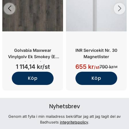
Golvabia Maxwear
INR Servicekit Nr. 30
Vinylgolv Ek Smokey (Ek
Magnetlister
Smokey)
1 114,14 kr/st
655 kr
790 kr
/st
/st
Köp
Köp
Nyhetsbrev
Genom att fylla i min mailadress bekräftar jag att jag tagit del av
Badhusets
integritetspolicy
.