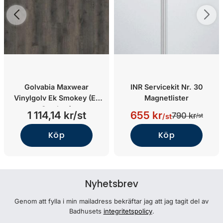
Golvabia Maxwear
INR Servicekit Nr. 30
Vinylgolv Ek Smokey (Ek
Magnetlister
Smokey)
1 114,14 kr/st
655 kr
790 kr
/st
/st
Köp
Köp
Nyhetsbrev
Genom att fylla i min mailadress bekräftar jag att jag tagit del av
Badhusets
integritetspolicy
.