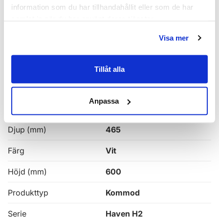
Haven H2 Serie
information som du har tillhandahållit eller som de har
samlat in när du har använt deras tjänster.
Haven H2 Kommoder
Visa mer
Alla
Haven Badrumskommoder
Tillåt alla
Egenskaper
Anpassa
Bredd (mm)
1000
Djup (mm)
465
Färg
Vit
Höjd (mm)
600
Produkttyp
Kommod
Serie
Haven H2