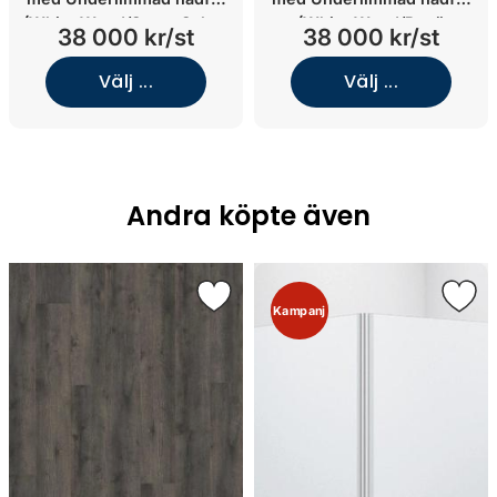
(White Wood/Stone Select
(White Wood/Runö
38 000 kr/st
38 000 kr/st
Grey/Underlimmat porslin)
Grey/Underlimmat rostfritt
stål)
Välj ...
Välj ...
Andra köpte även
Kampanj