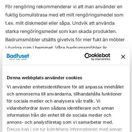
För rengöring rekommenderar vi att man använder en
fuktig bomullstrasa med ett milt rengöringsmedel som
t.ex. milt diskmedel eller såpa. Undvik att använda
starka rengöringsmedel som kan skada produkten.
Badrumsmöbler utsätts givetvis för mer fukt än möbler
i övriga rum i hemmet. Våra badrumsmöbler är
anpassade för badrummet och gjorda i fukttåliga
material. Men även om våra badrumsmöbler är det, ska
de inte utsättas för vatten eller extremt hög
Denna webbplats använder cookies
luftfuktighet.
Vi använder enhetsidentifierare för att anpassa innehållet
Tänk på att se till att ventilationen är god och att
och annonserna till användarna, tillhandahålla funktioner
möblerna placeras på ett sådant avstånd från
för sociala medier och analysera vår trafik. Vi
vidarebefordrar även sådana identifierare och annan
badkar/dusch att vatten inte kan skvätta direkt på
information från din enhet till de sociala medier och
möbeln. Blöta fläckar, även vanligt vatten, torkas upp
annons- och analysföretag som vi samarbetar med.
så snart som möjligt.
Dessa kan i sin tur kombinera informationen med annan