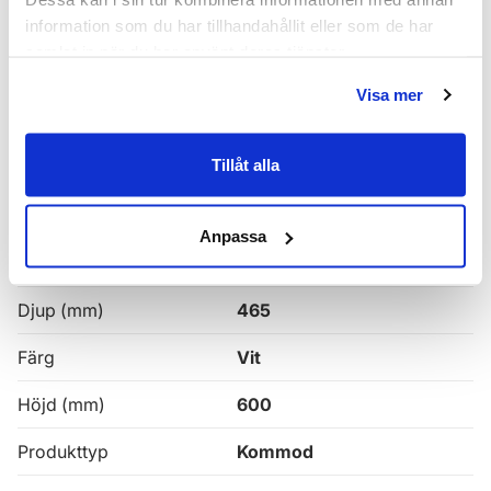
information som du har tillhandahållit eller som de har
Haven H2 Kommoder
samlat in när du har använt deras tjänster.
Alla
Haven Badrumskommoder
Visa mer
Haven Kommod 60
Tillåt alla
Egenskaper
Anpassa
Bredd (mm)
600
Djup (mm)
465
Färg
Vit
Höjd (mm)
600
Produkttyp
Kommod