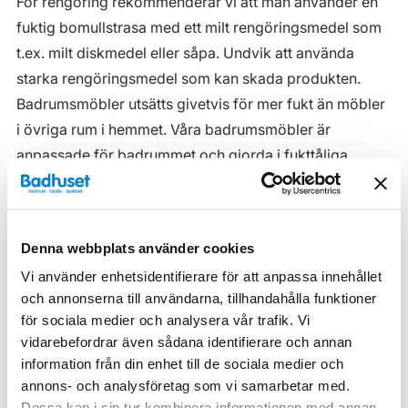
För rengöring rekommenderar vi att man använder en
fuktig bomullstrasa med ett milt rengöringsmedel som
t.ex. milt diskmedel eller såpa. Undvik att använda
starka rengöringsmedel som kan skada produkten.
Badrumsmöbler utsätts givetvis för mer fukt än möbler
i övriga rum i hemmet. Våra badrumsmöbler är
anpassade för badrummet och gjorda i fukttåliga
material. Men även om våra badrumsmöbler är det, ska
de inte utsättas för vatten eller extremt hög
luftfuktighet.
Denna webbplats använder cookies
Tänk på att se till att ventilationen är god och att
Vi använder enhetsidentifierare för att anpassa innehållet
möblerna placeras på ett sådant avstånd från
och annonserna till användarna, tillhandahålla funktioner
badkar/dusch att vatten inte kan skvätta direkt på
för sociala medier och analysera vår trafik. Vi
möbeln. Blöta fläckar, även vanligt vatten, torkas upp
vidarebefordrar även sådana identifierare och annan
information från din enhet till de sociala medier och
så snart som möjligt.
annons- och analysföretag som vi samarbetar med.
Haven H2 Serie
Dessa kan i sin tur kombinera informationen med annan