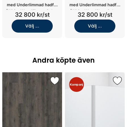
med Underlimmad hadfat
med Underlimmad hadfat
(White Wood/Stone Select
(White Wood/Jura Select
32 800 kr/st
32 800 kr/st
Grey/Underlimmat
White/Underlimmat
mässing)
porslin)
Välj ...
Välj ...
Andra köpte även
Kampanj