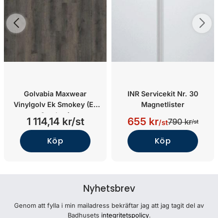
Golvabia Maxwear
INR Servicekit Nr. 30
Vinylgolv Ek Smokey (Ek
Magnetlister
Smokey)
1 114,14 kr/st
655 kr
790 kr
/st
/st
Köp
Köp
Nyhetsbrev
Genom att fylla i min mailadress bekräftar jag att jag tagit del av
Badhusets
integritetspolicy
.