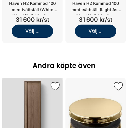
Haven H2 Kommod 100
Haven H2 Kommod 100
med tvättställ (White
med tvättställ (Light Ash
Wood/Solid Surface
Wood/Solid Surface
31 600 kr/st
31 600 kr/st
Integrerat)
Integrerat)
Välj ...
Välj ...
Andra köpte även