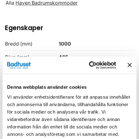
Alla
Haven Badrumskommoder
Egenskaper
Bredd (mm)
1000
Djup (mm)
465
Färg
Brun
Höjd (mm)
599
Denna webbplats använder cookies
Produkttyp
Kommod
Vi använder enhetsidentifierare för att anpassa innehållet
och annonserna till användarna, tillhandahålla funktioner
Serie
Haven H2
för sociala medier och analysera vår trafik. Vi
vidarebefordrar även sådana identifierare och annan
Utförande
Light Ash Wood
information från din enhet till de sociala medier och
annons- och analysföretag som vi samarbetar med.
Varumärke
Haven