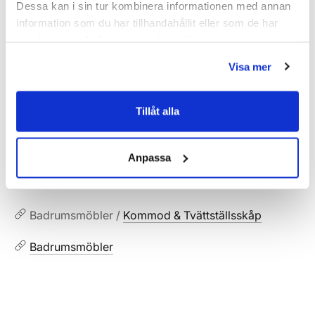
Dessa kan i sin tur kombinera informationen med annan
information som du har tillhandahållit eller som de har
SKU:
hvv901280
samlat in när du har använt deras tjänster.
MPN:
901280
Visa mer
Dokument
Tillåt alla
HAVEN-Skotselrad.pdf
(
287.02 KB
)
Anpassa
Relaterade kategorier
Badrumsmöbler /
Kommod & Tvättställsskåp
Badrumsmöbler