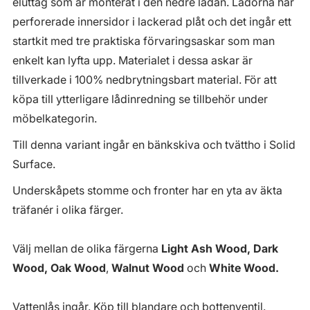
eluttag som är monterat i den nedre lådan. Lådorna har
perforerade innersidor i lackerad plåt och det ingår ett
startkit med tre praktiska förvaringsaskar som man
enkelt kan lyfta upp. Materialet i dessa askar är
tillverkade i 100% nedbrytningsbart material. För att
köpa till ytterligare lådinredning se tillbehör under
möbelkategorin.
Till denna variant ingår en bänkskiva och tvättho i Solid
Surface.
Underskåpets stomme och fronter har en yta av äkta
träfanér i olika färger.
Välj mellan de olika färgerna
Light Ash Wood, Dark
Wood, Oak Wood
,
Walnut Wood
och
White Wood.
Vattenlås ingår. Köp till blandare och bottenventil.