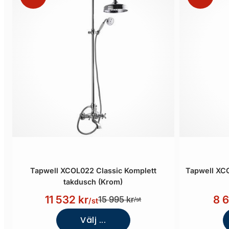
Tapwell XCOL022 Classic Komplett
Tapwell XC
takdusch (Krom)
11 532 kr
8 
15 995 kr
/st
/st
Välj ...