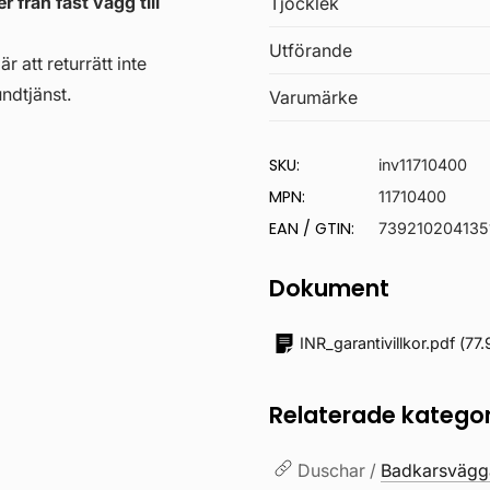
 från fast vägg till
Tjocklek
Utförande
r att returrätt inte
ndtjänst.
Varumärke
SKU:
inv11710400
MPN:
11710400
EAN / GTIN:
739210204135
Dokument
INR_garantivillkor.pdf
(
77.
Relaterade kategor
Duschar /
Badkarsvägg