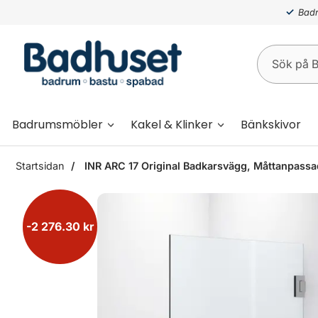
Badr
Badrumsmöbler
Kakel & Klinker
Bänkskivor
Startsidan
INR ARC 17 Original Badkarsvägg, Måttanpassad
-2 276.30 kr