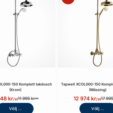
OL000-150 Komplett takdusch
Tapwell XCOL000-150 Komple
(Krom)
(Mässing)
648 kr
12 974 kr
11 995 kr
17 995
/st
/st
/st
Välj ...
Välj ...