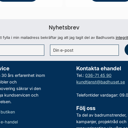
Nyhetsbrev
 fylla i min mailadress bekräftar jag att jag tagit del av Badhusets
integri
vice
Kontakta ehandel
30 års erfarenhet inom
Tel.:
036-71 45 90
bler och
kundtjanst@badhuset.se
vering säkrar vi den
ga kundservicen och
Telefontider vardagar: 09.
elsen.
Följ oss
 butiken
Ta del av badrumstrender, 
kampanjer, projektråd och
r e-handel