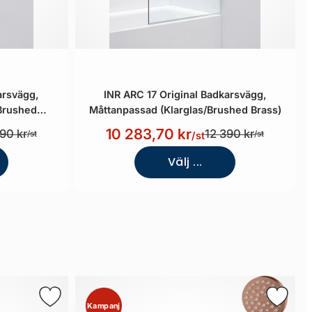
arsvägg,
INR ARC 17 Original Badkarsvägg,
/Brushed
Måttanpassad (Klarglas/Brushed Brass)
10 283,70 kr
90 kr
12 390 kr
/st
/st
/st
Välj ...
Kampanj