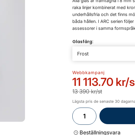
Alla glas är framtagna i 8 mm 
raka linjer kombinerat med kro
underhållsfria och det finns m
båda hållen. I ARC serien följe
assessorer i samma formspråk.
Glasfärg:
Webbkampanj
11 113.70 kr
/s
13 390 kr/st
Lägsta pris de senaste 30 dagarna 
Beställningsvara