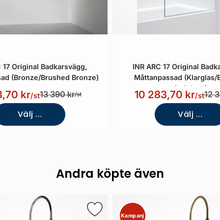
 17 Original Badkarsvägg,
INR ARC 17 Original Badk
ad (Bronze/Brushed Bronze)
Måttanpassad (Klarglas
Stainless)
3,70 kr
10 283,70 kr
13 390 kr
12 3
/st
/st
/st
Välj ...
Välj ...
Andra köpte även
Kampanj