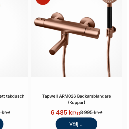
tt takdusch
Tapwell ARM026 Badkarsblandare
(Koppar)
6 485 kr
 kr
8 995 kr
/st
/st
/st
Välj ...