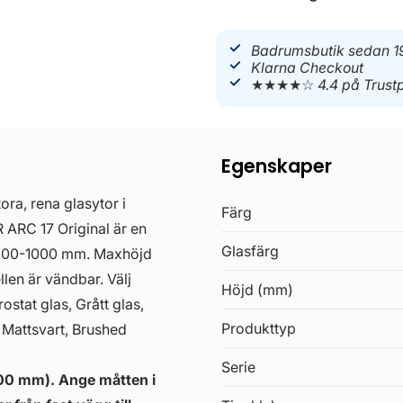
Badrumsbutik sedan 1
Klarna Checkout
★★★★☆
4.4 på Trustp
Egenskaper
ra, rena glasytor i
Färg
NR ARC 17 Original är en
Glasfärg
 300-1000 mm. Maxhöjd
llen är vändbar. Välj
Höjd (mm)
stat glas, Grått glas,
Produkttyp
 Mattsvart, Brushed
Serie
400 mm). Ange måtten i