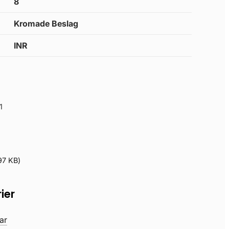
8
Kromade Beslag
INR
1
97 KB
)
ier
ar