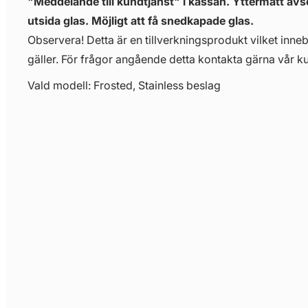
"Meddelande till kundtjänst" i kassan. Yttermått avser
utsida glas. Möjligt att få snedkapade glas.
Observera! Detta är en tillverkningsprodukt vilket innebä
gäller. För frågor angående detta kontakta gärna vår ku
Vald modell: Frosted, Stainless beslag