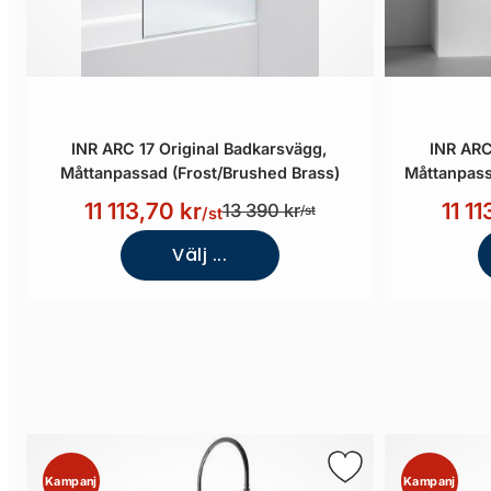
INR ARC 17 Original Badkarsvägg,
INR ARC
Måttanpassad (Frost/Brushed Brass)
Måttanpass
11 113,70 kr
11 11
13 390 kr
/st
/st
Välj ...
Kampanj
Kampanj