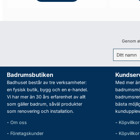
Genom att
Badrumsbutiken
Kundser
Badhuset består av tre verksamheter:
Med mer än 
en fysisk butik, bygg och en e-handel.
badrumsmö
Vi har mer än 30 års erfarenhet av allt
badrumsreno
som gäller badrum, såväl produkter
bästa möjli
som renovering och installation.
kundupplev
-
Om oss
-
Köpvillkor
-
Företagskunder
-
Köpvillko