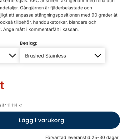
säkerhetsglas. ARC är stilren rakt igenom med rena och
mdetaljer. Gångjärnen är fjäderbelastade och
öjligt att anpassa stängningspositionen med 90 grader åt
r också tillbehör, handdukstorkar, blandare och
 Ange mått i kommentarfält i kassan.
Beslag:
t
är 11 114 kr
Lägg i varukorg
Förväntad leveranstid:
25-30 dagar