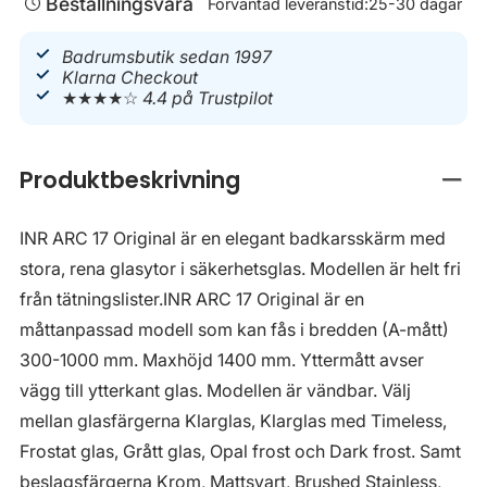
Beställningsvara
Förväntad leveranstid:
25-30 dagar
Badrumsbutik sedan 1997
Klarna Checkout
★★★★☆
4.4 på Trustpilot
Produktbeskrivning
Stän
INR ARC 17 Original är en elegant badkarsskärm med
stora, rena glasytor i säkerhetsglas. Modellen är helt fri
från tätningslister.INR ARC 17 Original är en
måttanpassad modell som kan fås i bredden (A-mått)
300-1000 mm. Maxhöjd 1400 mm. Yttermått avser
vägg till ytterkant glas. Modellen är vändbar. Välj
mellan glasfärgerna Klarglas, Klarglas med Timeless,
Frostat glas, Grått glas, Opal frost och Dark frost. Samt
beslagsfärgerna Krom, Mattsvart, Brushed Stainless,