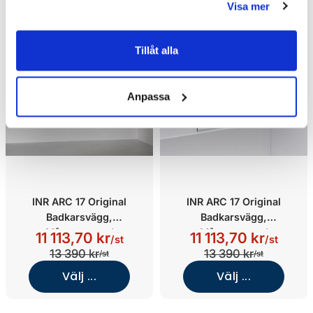
Visa mer
Tillåt alla
Anpassa
INR ARC 17 Original
INR ARC 17 Original
Badkarsvägg,
Badkarsvägg,
Måttanpassad
Måttanpassad
11 113,70 kr
11 113,70 kr
/st
/st
(Bronze/Brushed Bronze)
(Frost/Brushed Brass)
13 390 kr
13 390 kr
/st
/st
Välj ...
Välj ...