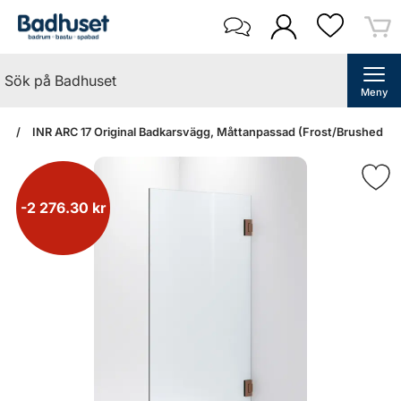
Meny
an
INR ARC 17 Original Badkarsvägg, Måttanpassad (Frost/Brushed Br
-2 276.30 kr