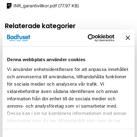
INR_garantivillkor.pdf
(
77.97 KB
)
Relaterade kategorier
Duschar /
Badkarsväggar
Duschar
Denna webbplats använder cookies
Vi använder enhetsidentifierare för att anpassa innehållet
och annonserna till användarna, tillhandahålla funktioner
för sociala medier och analysera vår trafik. Vi
vidarebefordrar även sådana identifierare och annan
Liknande produkter
information från din enhet till de sociala medier och
annons- och analysföretag som vi samarbetar med.
Dessa kan i sin tur kombinera informationen med annan
information som du har tillhandahållit eller som de har
Kampanj
Kampanj
samlat in när du har använt deras tjänster.