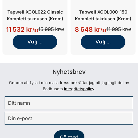
Tapwell XCOL022 Classic
Tapwell XCOL000-150
Komplett takdusch (Krom)
Komplett takdusch (Krom)
11 532 kr
8 648 kr
15 995 kr
11 995 kr
/st
/st
/st
/st
Välj ...
Välj ...
Nyhetsbrev
Genom att fylla i min mailadress bekräftar jag att jag tagit del av
Badhusets
integritetspolicy
.