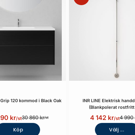
Grip 120 kommod i Black Oak
INR LINE Elektrisk hand
(Blankpolerat rostfritt 
490 kr
4 142 kr
30 860 kr
4 990 
/st
/st
/st
Köp
Välj ...