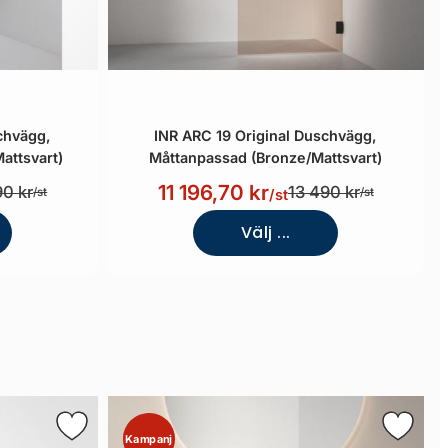
chvägg,
INR ARC 19 Original Duschvägg,
attsvart)
Måttanpassad (Bronze/Mattsvart)
11 196,70 kr
90 kr
13 490 kr
/st
/st
/st
Välj ...
Kampanj