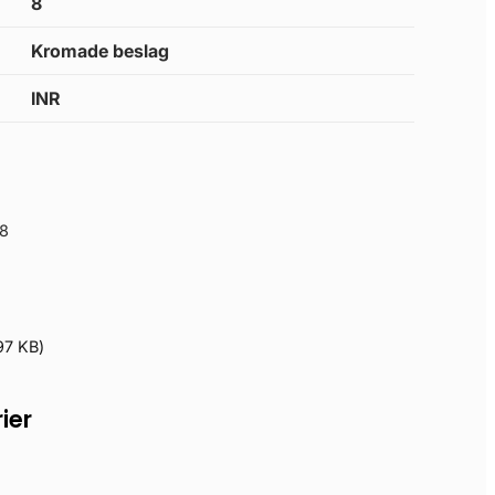
8
Kromade beslag
INR
8
97 KB
)
ier