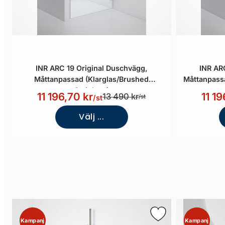
INR ARC 19 Original Duschvägg,
INR AR
Måttanpassad (Klarglas/Brushed
Måttanpass
Stainless)
11 196,70 kr
11 19
13 490 kr
/st
/st
Välj ...
Kampanj
Kampanj