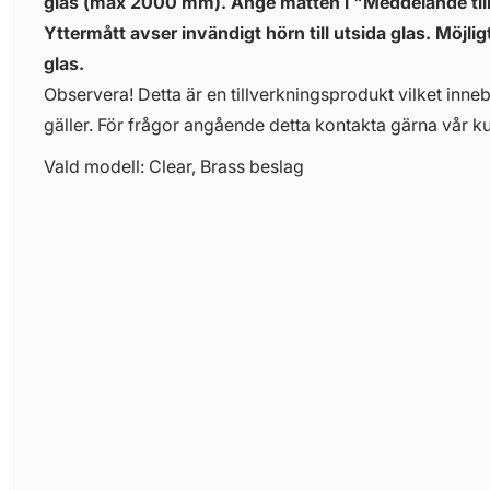
glas (max 2000 mm). Ange måtten i "Meddelande till
Yttermått avser invändigt hörn till utsida glas. Möjli
glas.
Observera! Detta är en tillverkningsprodukt vilket innebä
gäller. För frågor angående detta kontakta gärna vår ku
Vald modell: Clear, Brass beslag