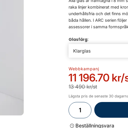
Alla glas är framtagna i 8 mm 
raka linjer kombinerat med kro
underhållsfria och det finns m
båda hållen. I ARC serien följe
assessorer i samma formspråk.
Glasfärg:
Webbkampanj
11 196.70 kr
/
13 490 kr/st
Lägsta pris de senaste 30 dagarna 
Beställningsvara