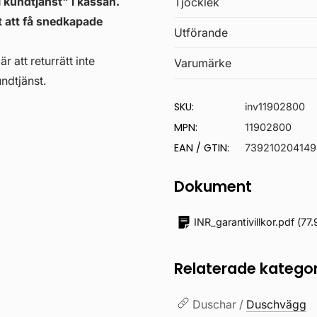
 kundtjänst" i kassan.
Tjocklek
gt att få snedkapade
Utförande
r att returrätt inte
Varumärke
ndtjänst.
SKU:
inv11902800
MPN:
11902800
EAN / GTIN:
739210204149
Dokument
INR_garantivillkor.pdf
(
77.
Relaterade kategor
Duschar /
Duschvägg