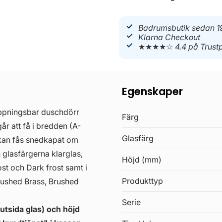
Badrumsbutik sedan 1
Klarna Checkout
★★★★☆
4.4 på Trustp
Egenskaper
ppningsbar duschdörr
Färg
år att få i bredden (A-
Glasfärg
kan fås snedkapat om
n glasfärgerna klarglas,
Höjd (mm)
ost och Dark frost samt i
Produkttyp
rushed Brass, Brushed
Serie
 utsida glas) och höjd