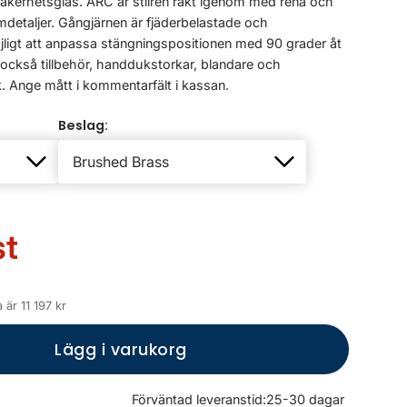
säkerhetsglas. ARC är stilren rakt igenom med rena och
mdetaljer. Gångjärnen är fjäderbelastade och
öjligt att anpassa stängningspositionen med 90 grader åt
r också tillbehör, handdukstorkar, blandare och
 Ange mått i kommentarfält i kassan.
Beslag:
st
är 11 197 kr
Lägg i varukorg
Förväntad leveranstid:
25-30 dagar