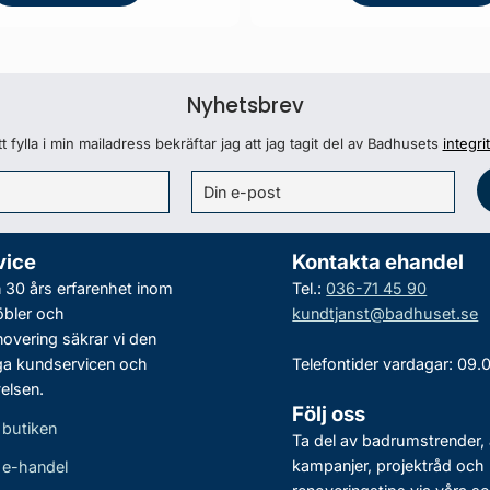
Nyhetsbrev
 fylla i min mailadress bekräftar jag att jag tagit del av Badhusets
integri
vice
Kontakta ehandel
30 års erfarenhet inom
Tel.:
036-71 45 90
bler och
kundtjanst@badhuset.se
vering säkrar vi den
ga kundservicen och
Telefontider vardagar: 09.
elsen.
Följ oss
 butiken
Ta del av badrumstrender, 
kampanjer, projektråd och
r e-handel