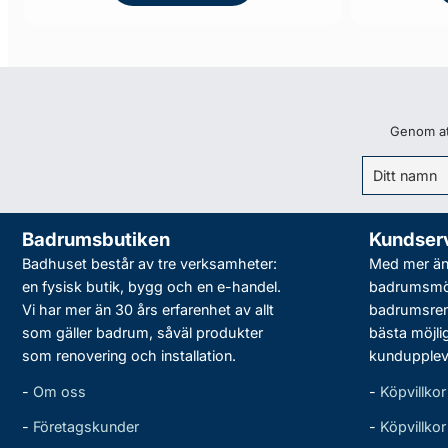
Genom att
Badrumsbutiken
Kundser
Badhuset består av tre verksamheter:
Med mer än 
en fysisk butik, bygg och en e-handel.
badrumsmö
Vi har mer än 30 års erfarenhet av allt
badrumsreno
som gäller badrum, såväl produkter
bästa möjli
som renovering och installation.
kundupplev
-
Om oss
-
Köpvillkor
-
Företagskunder
-
Köpvillko