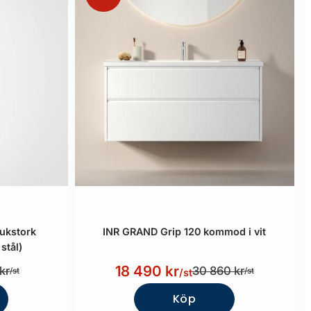
dukstork
INR GRAND Grip 120 kommod i vit
stål)
18 490 kr
kr
30 860 kr
/st
/st
/st
Köp