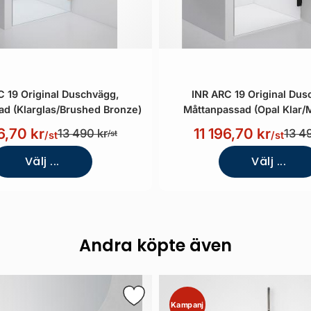
C 19 Original Duschvägg,
INR ARC 19 Original Dus
ad (Klarglas/Brushed Bronze)
Måttanpassad (Opal Klar/M
6,70 kr
11 196,70 kr
13 490 kr
13 4
/st
/st
/st
Välj ...
Välj ...
Andra köpte även
Kampanj