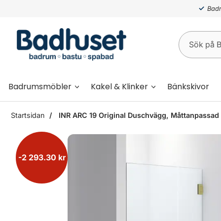
Badr
Badrumsmöbler
Kakel & Klinker
Bänkskivor
Startsidan
INR ARC 19 Original Duschvägg, Måttanpassad 
-2 293.30 kr