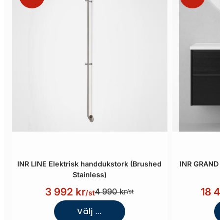
INR LINE Elektrisk handdukstork (Brushed
INR GRAND 
Stainless)
3 992 kr
18 
4 990 kr
/st
/st
Välj ...