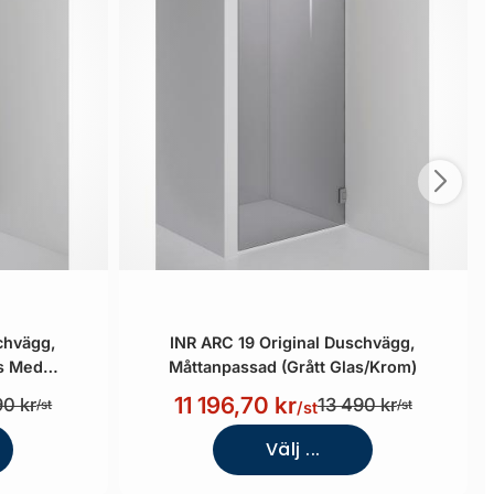
chvägg,
INR ARC 19 Original Duschvägg,
as Med
Måttanpassad (Grått Glas/Krom)
11 196,70 kr
90 kr
13 490 kr
/st
/st
/st
Välj ...