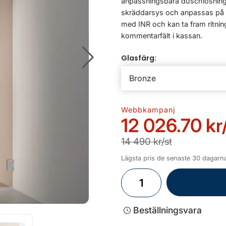
anpassningsbara duschlösning
skräddarsys och anpassas på mi
med INR och kan ta fram ritning
kommentarfält i kassan.
Glasfärg:
Webbkampanj
12 026.70 kr
14 490 kr/st
Lägsta pris de senaste 30 dagarna
Beställningsvara