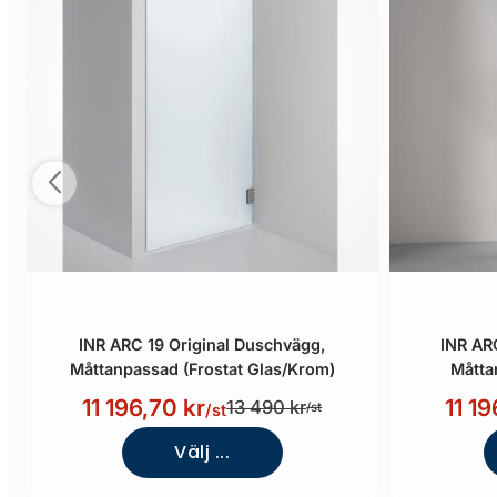
INR ARC 19 Original Duschvägg,
INR AR
Måttanpassad (Frostat Glas/Krom)
Måtta
11 196,70 kr
11 19
13 490 kr
/st
/st
Välj ...