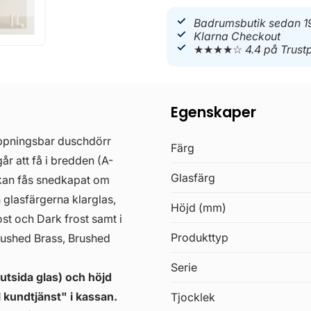
Badrumsbutik sedan 1
Klarna Checkout
★★★★☆
4.4 på Trustp
Egenskaper
ppningsbar duschdörr
Färg
år att få i bredden (A-
Glasfärg
kan fås snedkapat om
n glasfärgerna klarglas,
Höjd (mm)
ost och Dark frost samt i
Produkttyp
rushed Brass, Brushed
Serie
 utsida glas) och höjd
 kundtjänst" i kassan.
Tjocklek