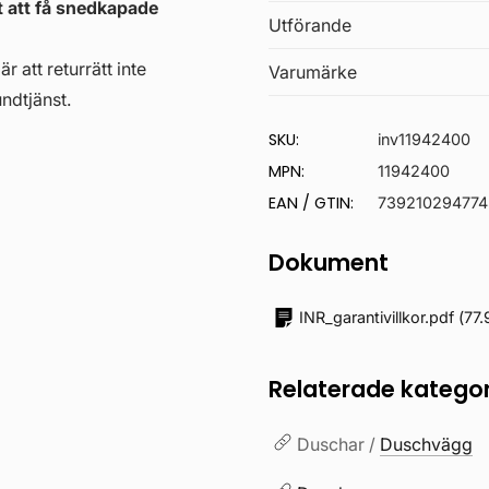
gt att få snedkapade
Utförande
r att returrätt inte
Varumärke
ndtjänst.
SKU:
inv11942400
MPN:
11942400
EAN / GTIN:
739210294774
Dokument
INR_garantivillkor.pdf
(
77.
Relaterade kategor
Duschar /
Duschvägg