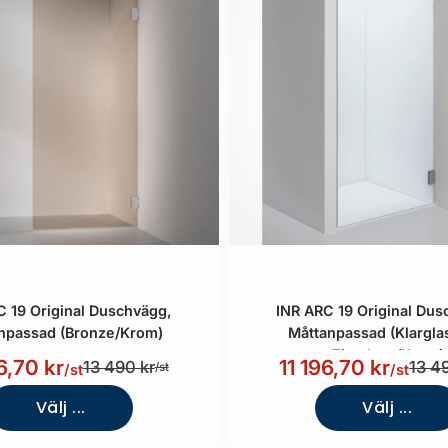
C 19 Original Duschvägg,
INR ARC 19 Original Dus
npassad (Bronze/Krom)
Måttanpassad (Klargl
Timeless/Krom)
6,70 kr
11 196,70 kr
13 490 kr
13 4
/st
/st
/st
Välj ...
Välj ...