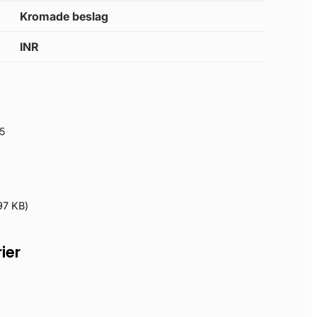
Kromade beslag
INR
5
97 KB
)
ier