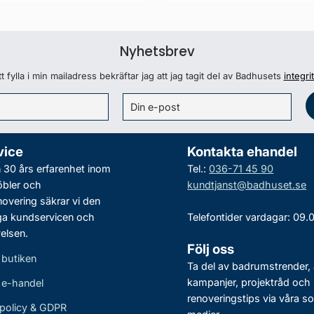
Nyhetsbrev
 fylla i min mailadress bekräftar jag att jag tagit del av Badhusets
integri
vice
Kontakta ehandel
30 års erfarenhet inom
Tel.:
036-71 45 90
bler och
kundtjanst@badhuset.se
vering säkrar vi den
ga kundservicen och
Telefontider vardagar: 09.
elsen.
Följ oss
 butiken
Ta del av badrumstrender, 
kampanjer, projektråd och
r e-handel
renoveringstips via våra so
policy & GDPR