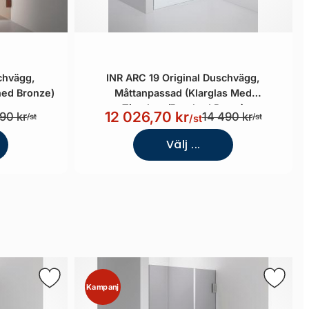
chvägg,
INR ARC 19 Original Duschvägg,
hed Bronze)
Måttanpassad (Klarglas Med
Timeless/Brushed Brass)
12 026,70 kr
90 kr
14 490 kr
/st
/st
/st
Välj ...
Kampanj