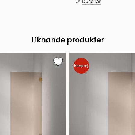
Duschar
Liknande produkter
Kampanj