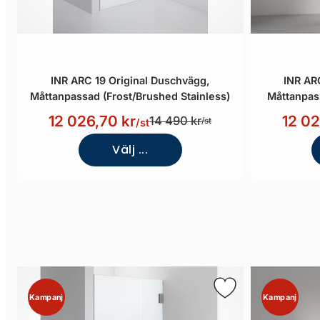
INR ARC 19 Original Duschvägg,
INR AR
Måttanpassad (Frost/Brushed Stainless)
Måttanpas
12 026,70 kr
12 02
14 490 kr
/st
/st
Välj ...
Kampanj
Kampanj