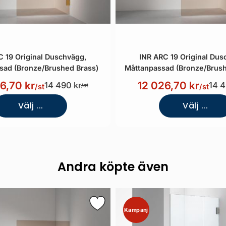
C 19 Original Duschvägg,
INR ARC 19 Original Dus
sad (Bronze/Brushed Brass)
Måttanpassad (Bronze/Brus
6,70 kr
12 026,70 kr
14 490 kr
14 4
/st
/st
/st
Välj ...
Välj ...
Andra köpte även
Kampanj