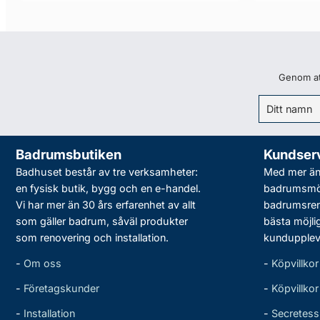
Genom att
Badrumsbutiken
Kundser
Badhuset består av tre verksamheter:
Med mer än 
en fysisk butik, bygg och en e-handel.
badrumsmö
Vi har mer än 30 års erfarenhet av allt
badrumsreno
som gäller badrum, såväl produkter
bästa möjli
som renovering och installation.
kundupplev
-
Om oss
-
Köpvillkor
-
Företagskunder
-
Köpvillko
-
Installation
-
Secretess