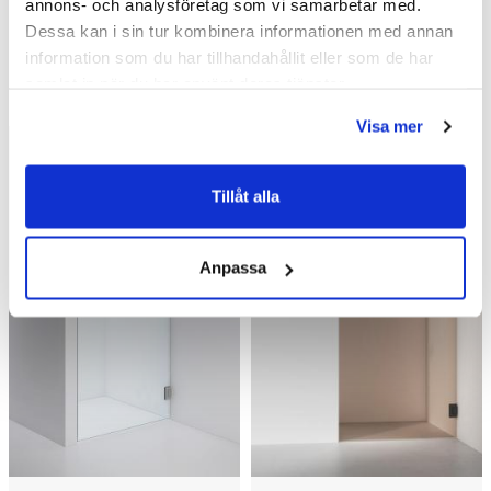
annons- och analysföretag som vi samarbetar med.
Dessa kan i sin tur kombinera informationen med annan
information som du har tillhandahållit eller som de har
Liknande produkter
samlat in när du har använt deras tjänster.
Visa mer
Kampanj
Kampanj
Tillåt alla
Anpassa