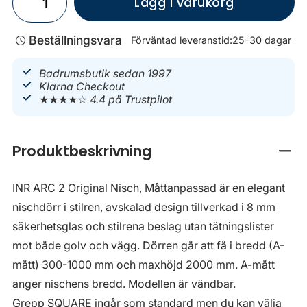
Lägg i varukorg
Beställningsvara
Förväntad leveranstid:
25-30 dagar
Badrumsbutik sedan 1997
Klarna Checkout
★★★★☆
4.4 på Trustpilot
Produktbeskrivning
Stän
INR ARC 2 Original Nisch, Måttanpassad är en elegant
nischdörr i stilren, avskalad design tillverkad i 8 mm
säkerhetsglas och stilrena beslag utan tätningslister
mot både golv och vägg. Dörren går att få i bredd (A-
mått) 300-1000 mm och maxhöjd 2000 mm. A-mått
anger nischens bredd. Modellen är vändbar.
Grepp SQUARE ingår som standard men du kan välja