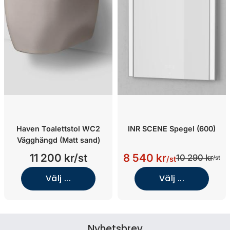
Haven Toalettstol WC2
INR SCENE Spegel (600)
Vägghängd (Matt sand)
11 200 kr/st
8 540 kr
10 290 kr
/st
/st
Välj ...
Välj ...
Nyhetsbrev