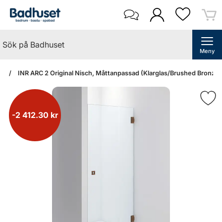
Meny
an
INR ARC 2 Original Nisch, Måttanpassad (Klarglas/Brushed Bronze)
-2 412.30 kr