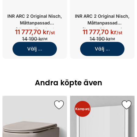
INR ARC 2 Original Nisch,
INR ARC 2 Original Nisch,
Måttanpassad
Måttanpassad
(Klarglas/Brushed
(Bronze/Mattsvart)
11 777,70 kr
11 777,70 kr
/st
/st
Stainless)
14 190 kr
14 190 kr
/st
/st
Välj ...
Välj ...
Andra köpte även
Kampanj