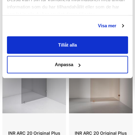
Liknande produkter
information som du har tillhandahållit eller som de har
samlat in när du har använt deras tjänster.
Visa mer
Kampanj
Kampanj
Tillåt alla
Anpassa
INR ARC 20 Original Plus
INR ARC 20 Original Plus