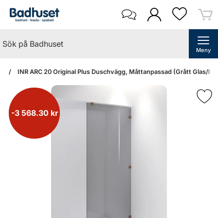
Meny
an
INR ARC 20 Original Plus Duschvägg, Måttanpassad (Grått Glas/Br
-3 568.30 kr