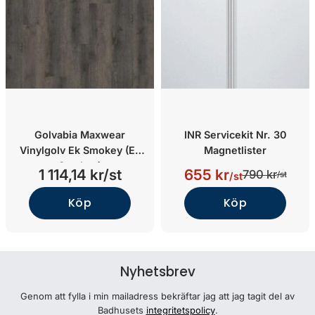
Golvabia Maxwear
INR Servicekit Nr. 30
Vinylgolv Ek Smokey (Ek
Magnetlister
Smokey)
1 114,14 kr/st
655 kr
790 kr
/st
/st
Köp
Köp
Nyhetsbrev
Genom att fylla i min mailadress bekräftar jag att jag tagit del av
Badhusets
integritetspolicy
.