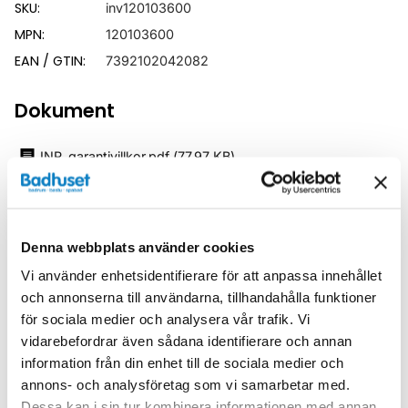
SKU:
inv120103600
MPN:
120103600
EAN / GTIN:
7392102042082
Dokument
INR_garantivillkor.pdf
(
77.97 KB
)
Relaterade kategorier
Denna webbplats använder cookies
Duschar /
Duschvägg
Vi använder enhetsidentifierare för att anpassa innehållet
och annonserna till användarna, tillhandahålla funktioner
Duschar
för sociala medier och analysera vår trafik. Vi
vidarebefordrar även sådana identifierare och annan
information från din enhet till de sociala medier och
annons- och analysföretag som vi samarbetar med.
Dessa kan i sin tur kombinera informationen med annan