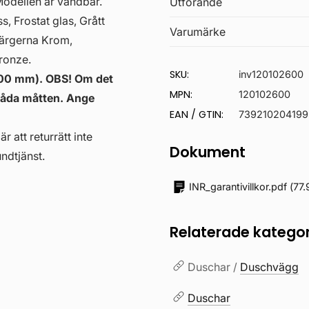
Modellen är vändbar.
Utförande
, Frostat glas, Grått
Varumärke
sfärgerna Krom,
ronze.
SKU:
inv120102600
2700 mm). OBS! Om det
MPN:
120102600
 båda måtten. Ange
EAN / GTIN:
739210204199
r att returrätt inte
Dokument
ndtjänst.
INR_garantivillkor.pdf
(
77.
Relaterade kategor
Duschar /
Duschvägg
Duschar