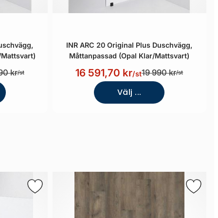
Duschvägg,
INR ARC 20 Original Plus Duschvägg,
/Mattsvart)
Måttanpassad (Opal Klar/Mattsvart)
16 591,70 kr
90 kr
19 990 kr
/st
/st
/st
Välj ...