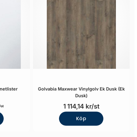
netlister
Golvabia Maxwear Vinylgolv Ek Dusk (Ek
Dusk)
1 114,14 kr/st
/st
Köp