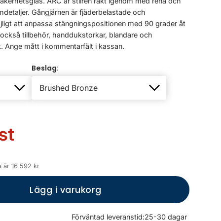
säkerhetsglas. ARC är stilren rakt igenom med rena och
mdetaljer. Gångjärnen är fjäderbelastade och
öjligt att anpassa stängningspositionen med 90 grader åt
r också tillbehör, handdukstorkar, blandare och
 Ange mått i kommentarfält i kassan.
Beslag:
st
 är 16 592 kr
Lägg i varukorg
Förväntad leveranstid:
25-30 dagar