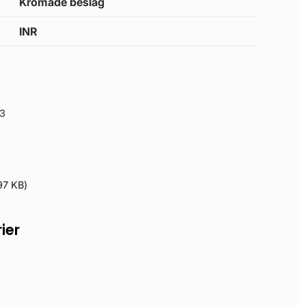
Kromade beslag
INR
3
97 KB
)
ier