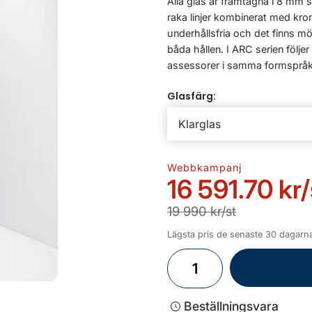
Alla glas är framtagna i 8 mm 
raka linjer kombinerat med kro
underhållsfria och det finns m
båda hållen. I ARC serien följe
assessorer i samma formspråk.
Glasfärg:
Webbkampanj
16 591.70 kr
/
19 990 kr/st
Lägsta pris de senaste 30 dagarna
Beställningsvara