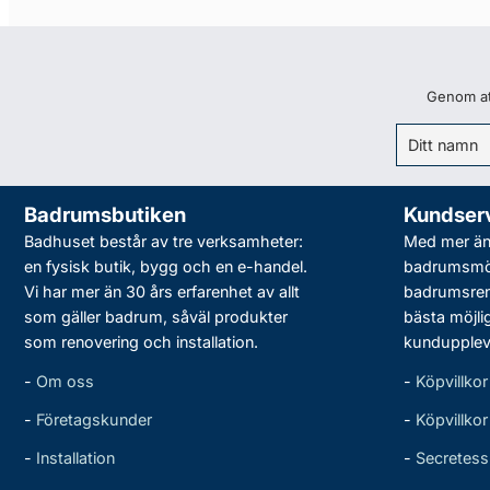
Genom att
Badrumsbutiken
Kundser
Badhuset består av tre verksamheter:
Med mer än 
en fysisk butik, bygg och en e-handel.
badrumsmö
Vi har mer än 30 års erfarenhet av allt
badrumsreno
som gäller badrum, såväl produkter
bästa möjli
som renovering och installation.
kundupplev
-
Om oss
-
Köpvillkor
-
Företagskunder
-
Köpvillko
-
Installation
-
Secretess