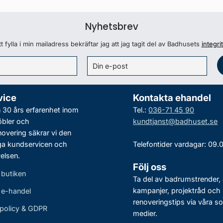
Nyhetsbrev
 fylla i min mailadress bekräftar jag att jag tagit del av Badhusets
integri
vice
Kontakta ehandel
30 års erfarenhet inom
Tel.:
036-71 45 90
bler och
kundtjanst@badhuset.se
vering säkrar vi den
ga kundservicen och
Telefontider vardagar: 09.
elsen.
Följ oss
 butiken
Ta del av badrumstrender, 
kampanjer, projektråd och
r e-handel
renoveringstips via våra so
policy & GDPR
medier.