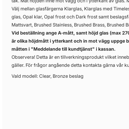
tak. Mät höjden inne mot vägg och i ytterkant av glas. 
Välj mellan glasfärgerna Klarglas, Klarglas med Timeless
glas, Opal klar, Opal frost och Dark frost samt beslag
Mattsvart, Brushed Stainless, Brushed Brass, Brushed B
Vid beställning ange A-mått, samt höjd glas (max 
är olika höjdmått i ytterkant och in mot vägg uppge
måtten i "Meddelande till kundtjänst" i kassan.
Observera! Detta är en tillverkningsprodukt vilket innebä
gäller. För frågor angående detta kontakta gärna vår ku
Vald modell: Clear, Bronze beslag