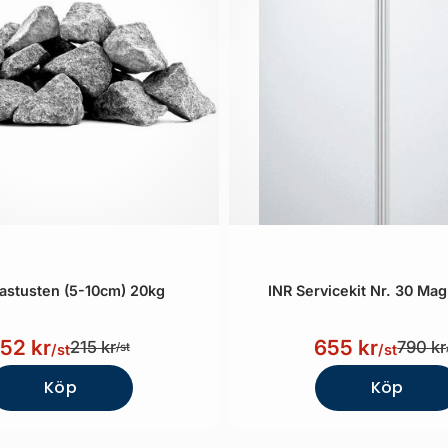
Bastusten (5-10cm) 20kg
INR Servicekit Nr. 30 Mag
152 kr
655 kr
215 kr
790 kr
/st
/st
/st
Köp
Köp