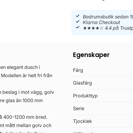
Badrumsbutik sedan 1
Klarna Checkout
★★★★☆
4.4 på Trustp
Egenskaper
en elegant dusch i
Färg
 Modellen är helt fri från
Glasfärg
n beslag i mot vägg, golv
Produkttyp
edare glas än 1000 mm
Serie
 få 400-1200 mm bred.
Tjocklek
mt mått mellan golv och