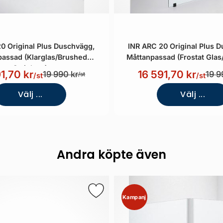
0 Original Plus Duschvägg,
INR ARC 20 Original Plus 
assad (Klarglas/Brushed
Måttanpassad (Frostat Glas
Stainless)
1,70 kr
16 591,70 kr
19 990 kr
19 9
/st
/st
/st
Välj ...
Välj ...
Andra köpte även
Kampanj