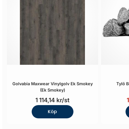
Golvabia Maxwear Vinylgolv Ek Smokey
Tylö 
(Ek Smokey)
1 114,14 kr/st
Köp