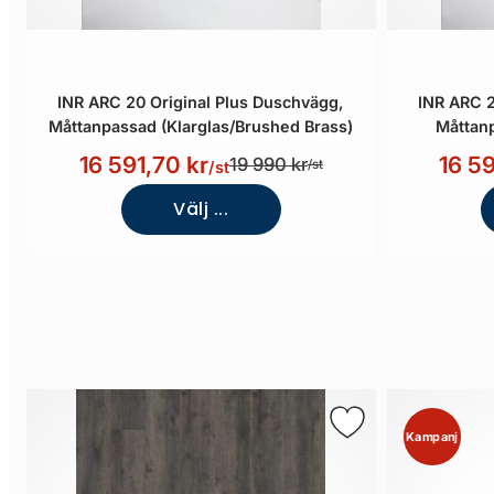
INR ARC 20 Original Plus Duschvägg,
INR ARC 2
Måttanpassad (Klarglas/Brushed Brass)
Måttanp
16 591,70 kr
16 59
19 990 kr
/st
/st
Välj ...
Kampanj