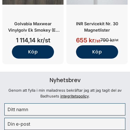
Golvabia Maxwear
INR Servicekit Nr. 30
Vinylgolv Ek Smokey (Ek
Magnetlister
Smokey)
1 114,14 kr/st
655 kr
790 kr
/st
/st
Köp
Köp
Nyhetsbrev
Genom att fylla i min mailadress bekräftar jag att jag tagit del av
Badhusets
integritetspolicy
.