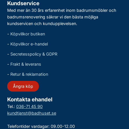
Kundservice
Med mer än 30 års erfarenhet inom badrumsmöbler och
badrumsrenovering säkrar vi den bästa möjliga
kundservicen och kundupplevelsen.
-
Köpvillkor butiken
-
Köpvillkor e-handel
-
Secretesspolicy & GDPR
-
Frakt & leverans
-
Retur & reklamation
Ångra köp
Kontakta ehandel
Tel.:
036-71 45 90
kundtjanst@badhuset.se
Telefontider vardagar: 09.00-12.00