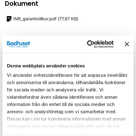
Dokument
INR_garantivillkor.pdf
(
77.97 KB
)
Relaterade kategorier
Duschar /
Duschlösningar mitt på vägg
Denna webbplats använder cookies
Duschar
Vi använder enhetsidentifierare för att anpassa innehållet
och annonserna till användarna, tillhandahålla funktioner
för sociala medier och analysera vår trafik. Vi
vidarebefordrar även sådana identifierare och annan
information från din enhet till de sociala medier och
Liknande produkter
annons- och analysföretag som vi samarbetar med.
Dessa kan i sin tur kombinera informationen med annan
information som du har tillhandahållit eller som de har
samlat in när du har använt deras tjänster.
Kampanj
Kampanj