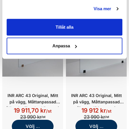
Visa mer
Tillåt alla
Anpassa
INR ARC 43 Original, Mitt
INR ARC 43 Original, Mitt
på vägg, Måttanpassad
på vägg, Måttanpassad
(Klarglas/Brushed Bronze)
(Frosted/Mattsvart)
19 911,70 kr
19 912 kr
/st
/st
23 990 kr
23 990 kr
/st
/st
Välj ...
Välj ...