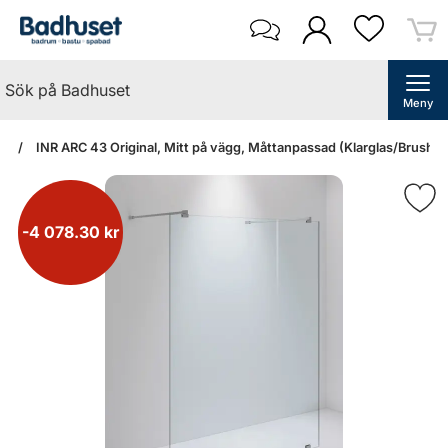
Meny
an
INR ARC 43 Original, Mitt på vägg, Måttanpassad (Klarglas/Brushed
-4 078.30 kr