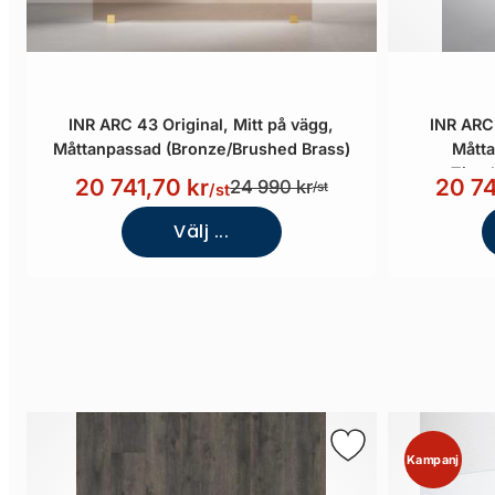
INR ARC 43 Original, Mitt på vägg,
INR ARC 
Måttanpassad (Bronze/Brushed Brass)
Måtta
Timel
20 741,70 kr
20 74
24 990 kr
/st
/st
Välj ...
Kampanj