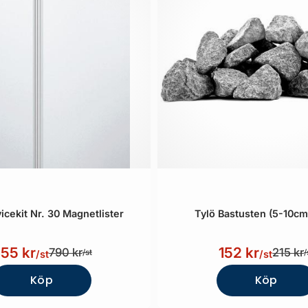
icekit Nr. 30 Magnetlister
Tylö Bastusten (5-10cm
55 kr
152 kr
790 kr
215 kr
/st
/
/st
/st
Köp
Köp