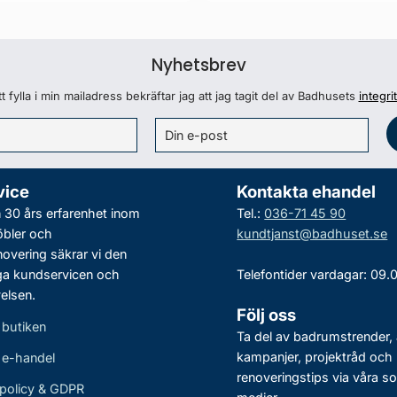
Nyhetsbrev
 fylla i min mailadress bekräftar jag att jag tagit del av Badhusets
integri
vice
Kontakta ehandel
30 års erfarenhet inom
Tel.:
036-71 45 90
bler och
kundtjanst@badhuset.se
vering säkrar vi den
ga kundservicen och
Telefontider vardagar: 09.
elsen.
Följ oss
 butiken
Ta del av badrumstrender, 
kampanjer, projektråd och
r e-handel
renoveringstips via våra so
policy & GDPR