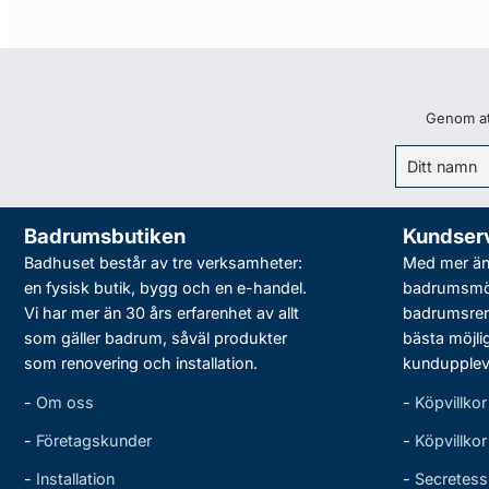
Genom att
Badrumsbutiken
Kundser
Badhuset består av tre verksamheter:
Med mer än 
en fysisk butik, bygg och en e-handel.
badrumsmö
Vi har mer än 30 års erfarenhet av allt
badrumsreno
som gäller badrum, såväl produkter
bästa möjli
som renovering och installation.
kundupplev
-
Om oss
-
Köpvillkor
-
Företagskunder
-
Köpvillko
-
Installation
-
Secretess