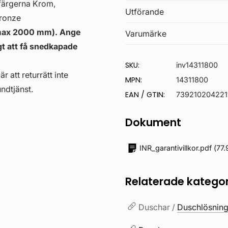
sfärgerna Krom,
Utförande
Bronze
 (max 2000 mm). Ange
Varumärke
gt att få snedkapade
SKU:
inv14311800
r att returrätt inte
MPN:
14311800
ndtjänst.
EAN / GTIN:
739210204221
Dokument
INR_garantivillkor.pdf
(
77.
Relaterade kategor
Duschar /
Duschlösning