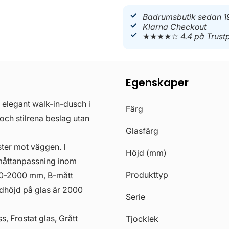
Badrumsbutik sedan 1
Klarna Checkout
★★★★☆
4.4 på Trustp
Egenskaper
 elegant walk-in-dusch i
Färg
 och stilrena beslag utan
Glasfärg
ter mot väggen. I
Höjd (mm)
 måttanpassning inom
Produkttyp
1000-2000 mm, B-mått
dhöjd på glas är 2000
Serie
, Frostat glas, Grått
Tjocklek