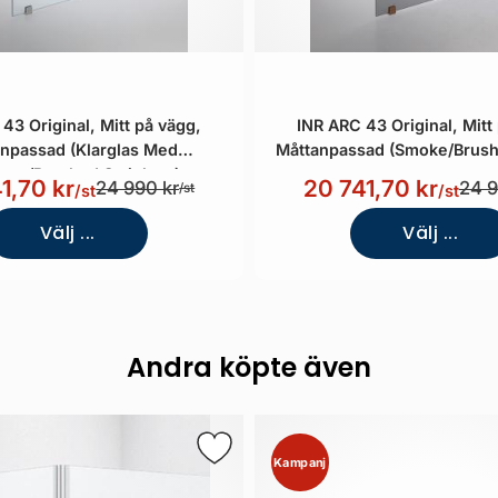
43 Original, Mitt på vägg,
INR ARC 43 Original, Mitt
npassad (Klarglas Med
Måttanpassad (Smoke/Brush
ess/Brushed Stainless)
1,70 kr
20 741,70 kr
24 990 kr
24 9
/st
/st
/st
Välj ...
Välj ...
Andra köpte även
Kampanj