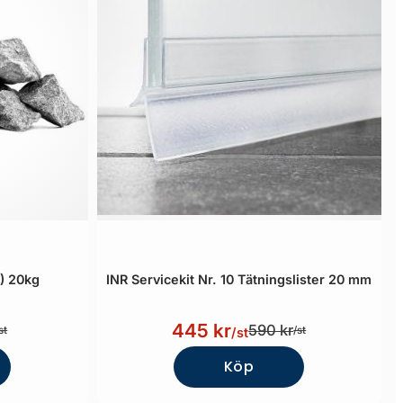
) 20kg
INR Servicekit Nr. 10 Tätningslister 20 mm
445 kr
590 kr
st
/st
/st
Köp