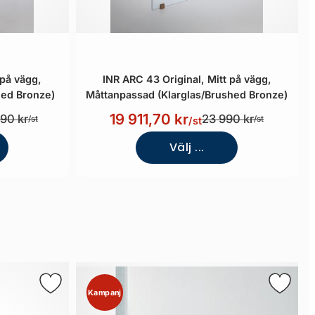
 på vägg,
INR ARC 43 Original, Mitt på vägg,
ed Bronze)
Måttanpassad (Klarglas/Brushed Bronze)
19 911,70 kr
90 kr
23 990 kr
/st
/st
/st
Välj ...
Kampanj