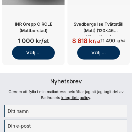
INR Grepp CIRCLE
Svedbergs Ise Tvättställ
(Mattborstad)
(Matt) (120x45
Höger/Aska)
1 000 kr/st
8 618 kr
11 490 kr
/st
/st
Välj ...
Välj ...
Nyhetsbrev
Genom att fylla i min mailadress bekräftar jag att jag tagit del av
Badhusets
integritetspolicy
.