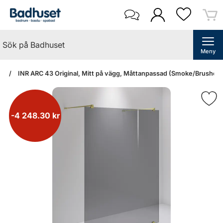
Meny
an
INR ARC 43 Original, Mitt på vägg, Måttanpassad (Smoke/Brushed 
-4 248.30 kr