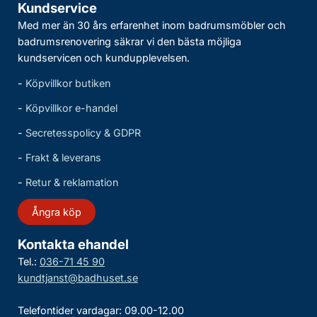
Kundservice
Med mer än 30 års erfarenhet inom badrumsmöbler och
badrumsrenovering säkrar vi den bästa möjliga
kundservicen och kundupplevelsen.
-
Köpvillkor butiken
-
Köpvillkor e-handel
-
Secretesspolicy & GDPR
-
Frakt & leverans
-
Retur & reklamation
Ångra köp
Kontakta ehandel
Tel.:
036-71 45 90
kundtjanst@badhuset.se
Telefontider vardagar: 09.00-12.00