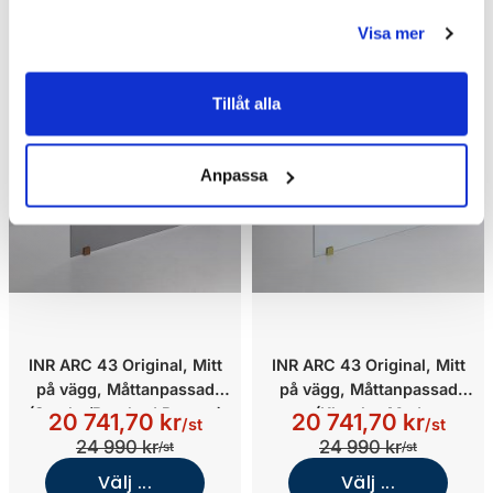
Visa mer
Tillåt alla
Anpassa
INR ARC 43 Original, Mitt
INR ARC 43 Original, Mitt
på vägg, Måttanpassad
på vägg, Måttanpassad
(Smoke/Brushed Bronze)
(Klarglas Med
20 741,70 kr
20 741,70 kr
/st
/st
Timeless/Brushed Brass)
24 990 kr
24 990 kr
/st
/st
Välj ...
Välj ...