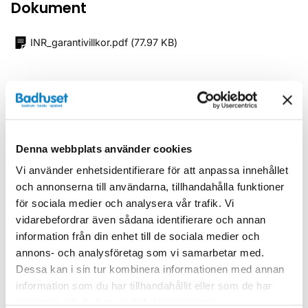
Dokument
INR_garantivillkor.pdf
(
77.97 KB
)
Relaterade kategorier
Duschar /
Duschlösningar mitt på vägg
Denna webbplats använder cookies
Duschar
Vi använder enhetsidentifierare för att anpassa innehållet
och annonserna till användarna, tillhandahålla funktioner
för sociala medier och analysera vår trafik. Vi
vidarebefordrar även sådana identifierare och annan
information från din enhet till de sociala medier och
Liknande produkter
annons- och analysföretag som vi samarbetar med.
Dessa kan i sin tur kombinera informationen med annan
information som du har tillhandahållit eller som de har
samlat in när du har använt deras tjänster.
Kampanj
Kampanj