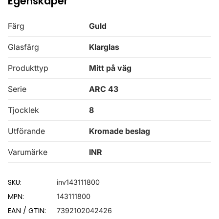
Egenskaper
Färg
Guld
Glasfärg
Klarglas
Produkttyp
Mitt på väg
Serie
ARC 43
Tjocklek
8
Utförande
Kromade beslag
Varumärke
INR
SKU:
inv143111800
MPN:
143111800
EAN / GTIN:
7392102042426