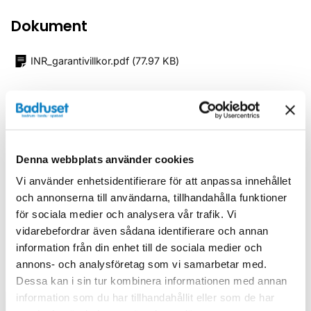
Dokument
INR_garantivillkor.pdf
(
77.97 KB
)
Relaterade kategorier
Duschar /
Duschlösningar mitt på vägg
Denna webbplats använder cookies
Duschar
Vi använder enhetsidentifierare för att anpassa innehållet
och annonserna till användarna, tillhandahålla funktioner
för sociala medier och analysera vår trafik. Vi
vidarebefordrar även sådana identifierare och annan
information från din enhet till de sociala medier och
Liknande produkter
annons- och analysföretag som vi samarbetar med.
Dessa kan i sin tur kombinera informationen med annan
information som du har tillhandahållit eller som de har