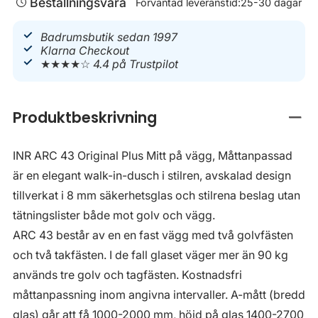
Beställningsvara
Förväntad leveranstid:
25-30 dagar
Badrumsbutik sedan 1997
Klarna Checkout
★★★★☆
4.4 på Trustpilot
Produktbeskrivning
Stän
INR ARC 43 Original Plus Mitt på vägg, Måttanpassad
är en elegant walk-in-dusch i stilren, avskalad design
tillverkat i 8 mm säkerhetsglas och stilrena beslag utan
tätningslister både mot golv och vägg.
ARC 43 består av en en fast vägg med två golvfästen
och två takfästen. I de fall glaset väger mer än 90 kg
används tre golv och tagfästen. Kostnadsfri
måttanpassning inom angivna intervaller. A-mått (bredd
glas) går att få 1000-2000 mm, höjd på glas 1400-2700