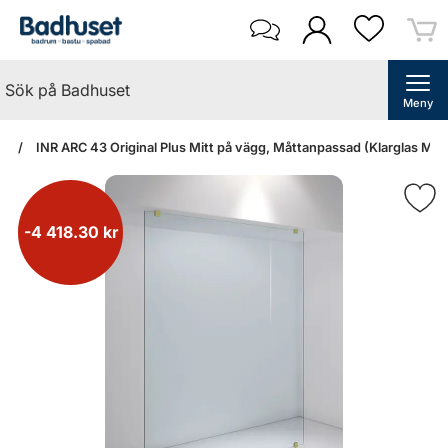
Meny
an
INR ARC 43 Original Plus Mitt på vägg, Måttanpassad (Klarglas Me
-4 418.30 kr