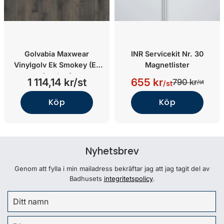
Golvabia Maxwear
INR Servicekit Nr. 30
Vinylgolv Ek Smokey (Ek
Magnetlister
Smokey)
1 114,14 kr/st
655 kr
790 kr
/st
/st
Köp
Köp
Nyhetsbrev
Genom att fylla i min mailadress bekräftar jag att jag tagit del av
Badhusets
integritetspolicy
.