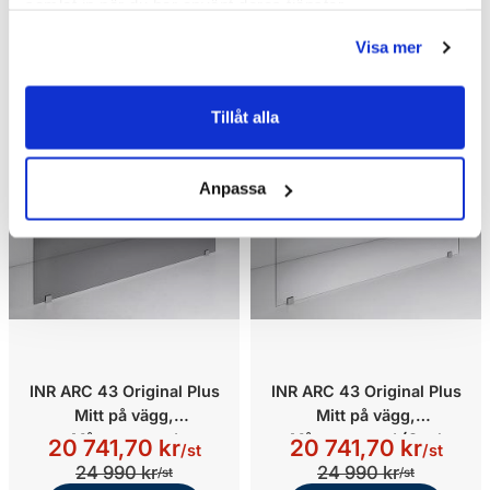
samlat in när du har använt deras tjänster.
Kampanj
Kampanj
Visa mer
Tillåt alla
Anpassa
INR ARC 43 Original Plus
INR ARC 43 Original Plus
Mitt på vägg,
Mitt på vägg,
Måttanpassad
Måttanpassad (Opal
20 741,70 kr
20 741,70 kr
/st
/st
(Smoke/Krom)
Klar/Krom)
24 990 kr
24 990 kr
/st
/st