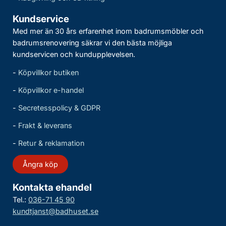
Kundservice
Med mer än 30 års erfarenhet inom badrumsmöbler och
badrumsrenovering säkrar vi den bästa möjliga
kundservicen och kundupplevelsen.
-
Köpvillkor butiken
-
Köpvillkor e-handel
-
Secretesspolicy & GDPR
-
Frakt & leverans
-
Retur & reklamation
Ångra köp
Kontakta ehandel
Tel.:
036-71 45 90
kundtjanst@badhuset.se