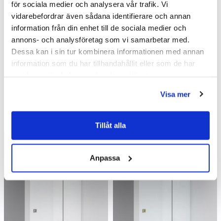
för sociala medier och analysera vår trafik. Vi
vidarebefordrar även sådana identifierare och annan
Duschar /
Nischdusch
information från din enhet till de sociala medier och
annons- och analysföretag som vi samarbetar med.
Duschar
Dessa kan i sin tur kombinera informationen med annan
information som du har tillhandahållit eller som de har
samlat in när du har använt deras tjänster.
Visa mer
Liknande produkter
Tillåt alla
Kampanj
Kampanj
Anpassa