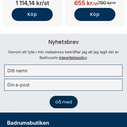
1 114,14 kr/st
655 kr
790 kr
/st
/st
Köp
Köp
Nyhetsbrev
Genom att fylla i min mailadress bekräftar jag att jag tagit del av
Badhusets
integritetspolicy
.
Badrumsbutiken