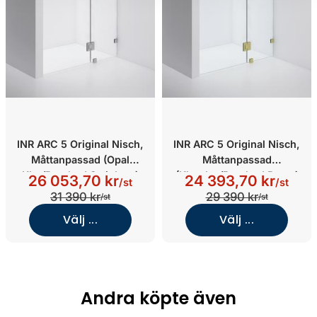
INR ARC 5 Original Nisch,
INR ARC 5 Original Nisch,
Måttanpassad (Opal
Måttanpassad
Klar/Brushed Stainless)
(Klarglas/Brushed Brass)
26 053,70 kr
24 393,70 kr
/st
/st
31 390 kr
29 390 kr
/st
/st
Välj ...
Välj ...
Andra köpte även