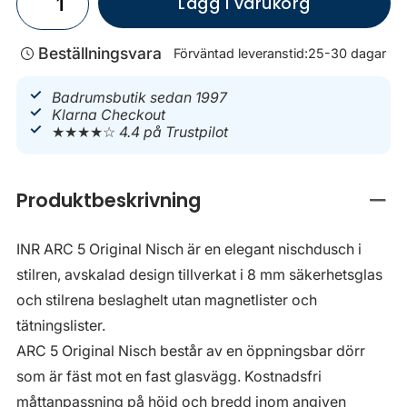
Lägg i varukorg
Beställningsvara
Förväntad leveranstid:
25-30 dagar
Badrumsbutik sedan 1997
Klarna Checkout
★★★★☆
4.4 på Trustpilot
Produktbeskrivning
Stän
INR ARC 5 Original Nisch är en elegant nischdusch i
stilren, avskalad design tillverkat i 8 mm säkerhetsglas
och stilrena beslaghelt utan magnetlister och
tätningslister.
ARC 5 Original Nisch består av en öppningsbar dörr
som är fäst mot en fast glasvägg. Kostnadsfri
måttanpassning på höjd och bredd inom angiven