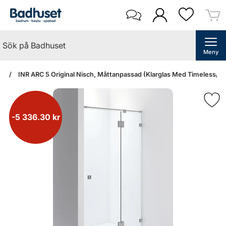
Meny
an
INR ARC 5 Original Nisch, Måttanpassad (Klarglas Med Timeless/Br
-5 336.30 kr