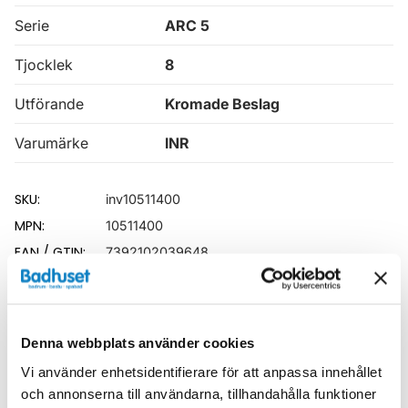
Serie
ARC 5
Tjocklek
8
Utförande
Kromade Beslag
Varumärke
INR
SKU:
inv10511400
MPN:
10511400
EAN / GTIN:
7392102039648
Dokument
Denna webbplats använder cookies
INR_garantivillkor.pdf
(
77.97 KB
)
Vi använder enhetsidentifierare för att anpassa innehållet
och annonserna till användarna, tillhandahålla funktioner
Relaterade kategorier