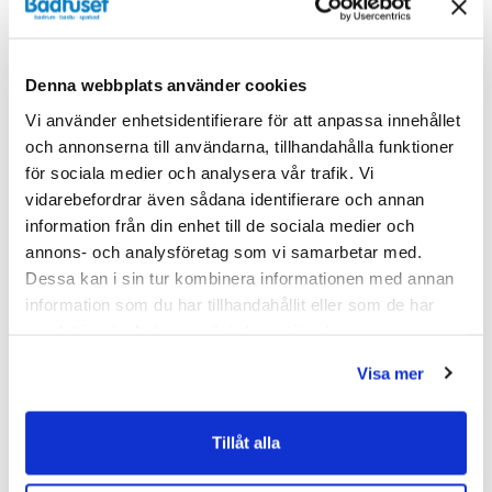
Produkttyp
Spegelskåp
Varumärke
INR
Denna webbplats använder cookies
SKU:
inv367834
Vi använder enhetsidentifierare för att anpassa innehållet
och annonserna till användarna, tillhandahålla funktioner
MPN:
367834
för sociala medier och analysera vår trafik. Vi
EAN / GTIN:
7340123929363
vidarebefordrar även sådana identifierare och annan
information från din enhet till de sociala medier och
Dokument
annons- och analysföretag som vi samarbetar med.
Dessa kan i sin tur kombinera informationen med annan
INR_garantivillkor.pdf
(
77.97 KB
)
information som du har tillhandahållit eller som de har
samlat in när du har använt deras tjänster.
Relaterade kategorier
Visa mer
Badrumsmöbler /
Spegelskåp
Tillåt alla