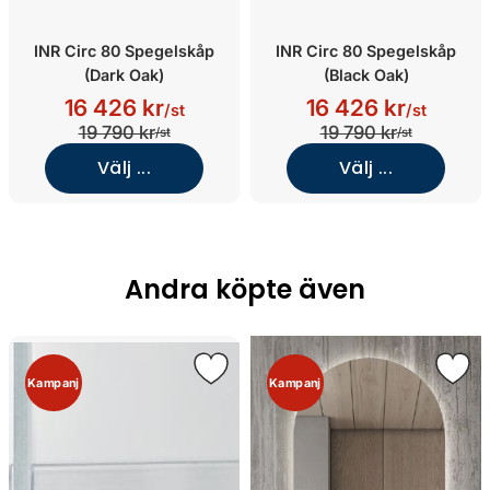
INR Circ 80 Spegelskåp
INR Circ 80 Spegelskåp
(Dark Oak)
(Black Oak)
16 426 kr
16 426 kr
/st
/st
19 790 kr
19 790 kr
/st
/st
Välj ...
Välj ...
Andra köpte även
Kampanj
Kampanj