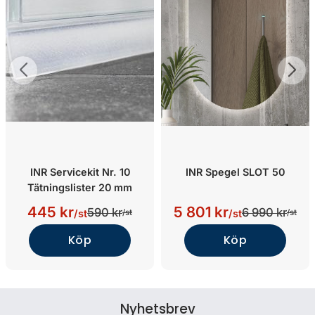
INR Servicekit Nr. 10
INR Spegel SLOT 50
Tätningslister 20 mm
445 kr
5 801 kr
590 kr
6 990 kr
/st
/st
/st
/st
Köp
Köp
Nyhetsbrev