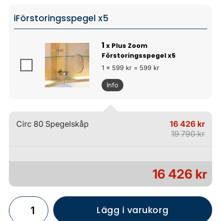
iFörstoringsspegel x5
1
x Plus Zoom
Förstoringsspegel x5
1 x 599 kr = 599 kr
Info
Circ 80 Spegelskåp
16 426 kr
19 790 kr
16 426 kr
Lägg i varukorg