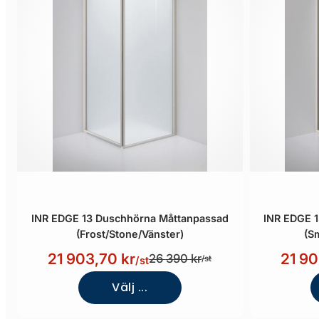
INR EDGE 13 Duschhörna Måttanpassad
INR EDGE 
(Frost/Stone/Vänster)
(S
21 903,70 kr
21 90
26 390 kr
/st
/st
Välj ...