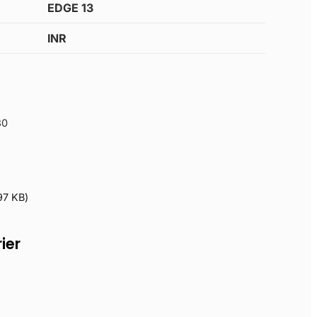
EDGE 13
INR
30
97 KB
)
ier