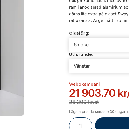
design kombineras med avance
ram i anodiserad aluminium som d
gärna lite extra på glaset Swa
retrokänsla. Ange mått i komme
Glasfärg:
Utförande:
Webbkampanj
21 903.70 kr
26 390 kr/st
Lägsta pris de senaste 30 dagarna