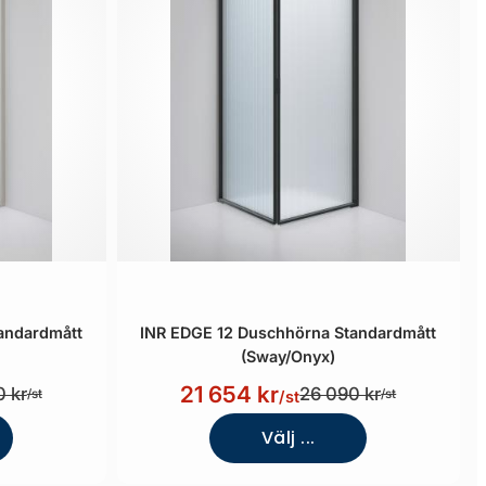
andardmått
INR EDGE 12 Duschhörna Standardmått
(Sway/Onyx)
21 654 kr
 kr
26 090 kr
/st
/st
/st
Välj ...