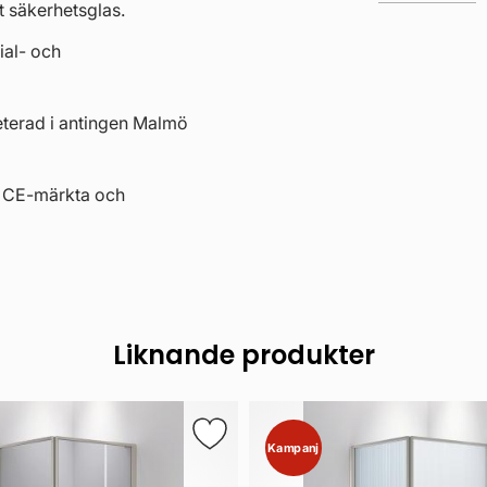
t säkerhetsglas.
al- och
eterad i antingen Malmö
r CE-märkta och
Liknande produkter
Kampanj