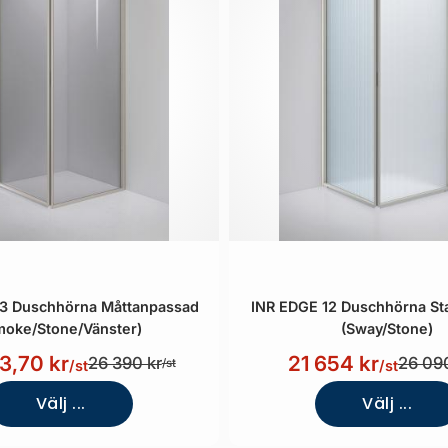
13 Duschhörna Måttanpassad
INR EDGE 12 Duschhörna St
moke/Stone/Vänster)
(Sway/Stone)
3,70 kr
21 654 kr
26 390 kr
26 090
/st
/st
/st
Välj ...
Välj ...