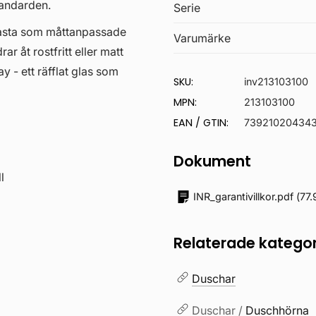
tandarden.
Serie
l fasta som måttanpassade
Varumärke
r åt rostfritt eller matt
ay - ett räfflat glas som
SKU:
inv213103100
MPN:
213103100
EAN / GTIN:
73921020434
Dokument
l
INR_garantivillkor.pdf
(
77.
Relaterade kategor
Duschar
Duschar /
Duschhörna