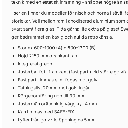
teknik med en estetisk inramning - snäppet högre än s
I serien finner du modeller för nisch och hörna i såvä
storlekar. Välj mellan ram i anodiserad aluminium som dra
svart samt flera glas. Titta gärna lite extra på glaset Sw
ger badrummet en kaxig och nutida retrokänsla.
Storlek 600-1000 (A) x 600-1200 (B)
Höjd 2150 mm ovankant ram
Integrerat grepp
Justerbar fot i framkant (fast parti) vid större golvfal
Fast parti limmas eller fogas mot golv
Tätningslist 20 mm mot golv ingår
Rörgenomföring upp till 30 mm
Justermån orätvinklig vägg +/- 4 mm
Kan limmas med SAFE-FIX
Lyfter från golv vid öppning ca 5 mm