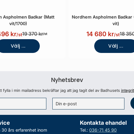
 Aspholmen Badkar (Matt
Nordhem Aspholmen Badkar (
vit/1700)
vit)
496 kr
14 680 kr
19 370 kr
18 350
/st
/st
/st
Välj ...
Välj ...
Nyhetsbrev
 fylla i min mailadress bekräftar jag att jag tagit del av Badhusets
integri
vice
Kontakta ehandel
30 års erfarenhet inom
Tel.:
036-71 45 90