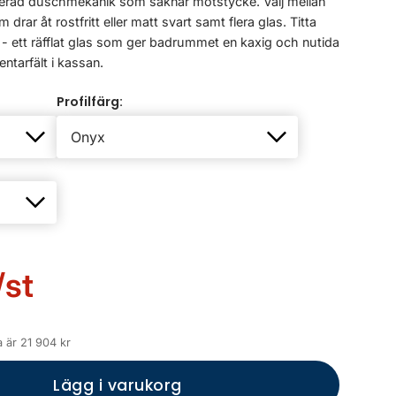
rad duschmekanik som saknar motstycke. Välj mellan
rar åt rostfritt eller matt svart samt flera glas. Titta
y - ett räfflat glas som ger badrummet en kaxig och nutida
ntarfält i kassan.
Profilfärg:
/st
 är 21 904 kr
Lägg i varukorg