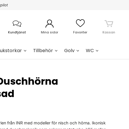
pilot
Kundtjänst
Mina sidor
Favoriter
Kassan
ukstorkar
Tillbehör
Golv
WC
 Duschhörna
sad
en från INR med modeller för nisch och hörna. Ikonisk