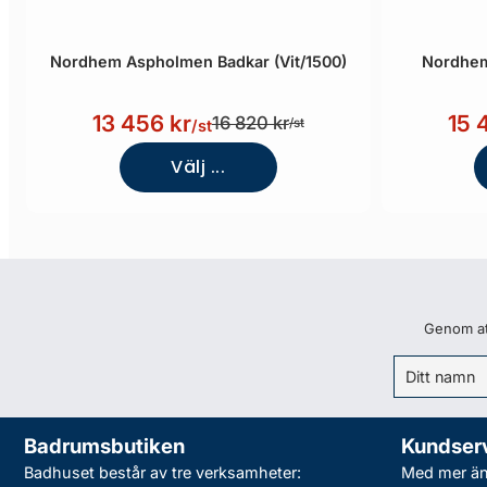
Nordhem Aspholmen Badkar (Vit/1500)
Nordhem
13 456 kr
15 
16 820 kr
/st
/st
Välj ...
Genom att
Badrumsbutiken
Kundser
Badhuset består av tre verksamheter:
Med mer än 