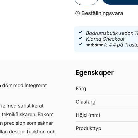
Beställningsvara
Badrumsbutik sedan 1
Klarna Checkout
★★★★☆
4.4 på Trustp
Egenskaper
dörr med integrerat
Färg
Glasfärg
e med sofistikerat
m teknikälskaren. Bakom
Höjd (mm)
n precision som saknar
Produkttyp
lan design, funktion och