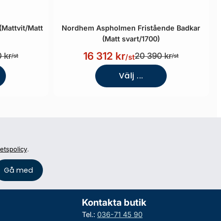
Mattvit/Matt
Nordhem Aspholmen Fristående Badkar
(Matt svart/1700)
16 312 kr
 kr
20 390 kr
/st
/st
/st
Välj ...
tetspolicy
.
Kontakta butik
Tel.:
036-71 45 90