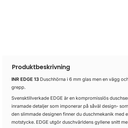
Produktbeskrivning
INR EDGE 13
Duschhörna i 6 mm glas men en vägg och 
grepp.
Svensktillverkade EDGE är en kompromisslös duschseri
inramade detaljer som imponerar på såväl design- so
den slimmade designen finner du duschmekanik med e
motstycke. EDGE utgör duschvärldens gyllene snitt mel