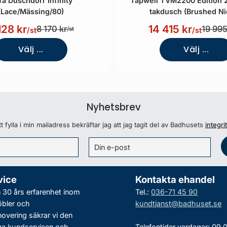
fa Duschdörr Infinity
Tapwell TVM2200 Edition 
(Lace/Mässing/80)
takdusch (Brushed Ni
128 kr
14 415 kr
8 170 kr
19 995
/st
/st
/st
Välj ...
Välj ...
Nyhetsbrev
 fylla i min mailadress bekräftar jag att jag tagit del av Badhusets
integri
vice
Kontakta ehandel
30 års erfarenhet inom
Tel.:
036-71 45 90
bler och
kundtjanst@badhuset.se
vering säkrar vi den
ga kundservicen och
Telefontider vardagar: 09.