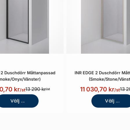
 2 Duschdörr Måttanpassad
INR EDGE 2 Duschdörr Måt
moke/Onyx/Vänster)
(Smoke/Stone/Vänst
0,70 kr
11 030,70 kr
13 290 kr
13 2
/st
/st
/st
Välj ...
Välj ...