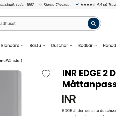
umsbutik sedan 1997
Klarna Checkout
★★★★☆
4.4 på Trust
Blandare
Bastu
Duschar
Badkar
Handd
one/Vänster)
INR EDGE 2 
Måttanpas
EDGE är den senaste duschseri