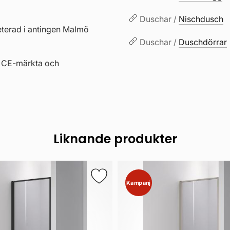
Duschar /
Nischdusch
eterad i antingen Malmö
Duschar /
Duschdörrar
r CE-märkta och
Liknande produkter
Kampanj