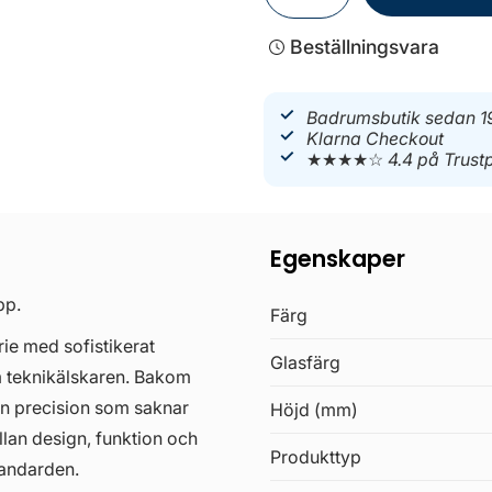
Beställningsvara
Badrumsbutik sedan 1
Klarna Checkout
★★★★☆
4.4 på Trustp
Egenskaper
pp.
Färg
e med sofistikerat
Glasfärg
m teknikälskaren. Bakom
n precision som saknar
Höjd (mm)
lan design, funktion och
Produkttyp
tandarden.