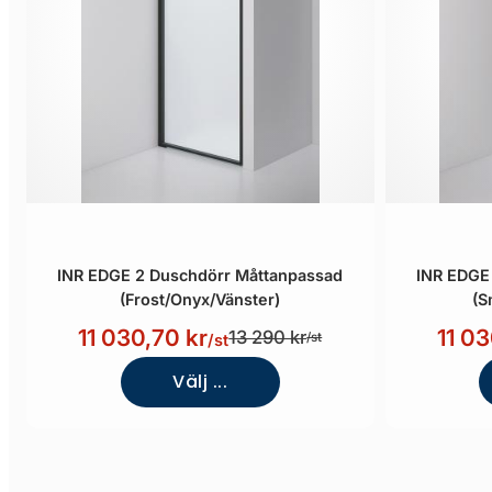
INR EDGE 2 Duschdörr Måttanpassad
INR EDGE
(Frost/Onyx/Vänster)
(S
11 030,70 kr
11 03
13 290 kr
/st
/st
Välj ...