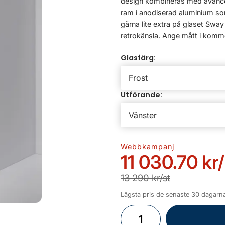
design kombineras med avance
ram i anodiserad aluminium som d
gärna lite extra på glaset Swa
retrokänsla. Ange mått i komme
Glasfärg:
Utförande:
Webbkampanj
11 030.70 kr
13 290 kr/st
Lägsta pris de senaste 30 dagarna