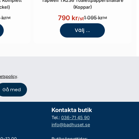
2 Komplett
Tapwell TA236 Toalettpappershållare
ckel)
(Koppar)
790 kr
 kr
1 095 kr
/st
/st
/st
Välj ...
tetspolicy
.
Kontakta butik
Tel.:
036-71 45 90
info@badhuset.se
00-12.00
Butiksöppettider: