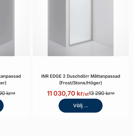
tanpassad
INR EDGE 2 Duschdörr Måttanpassad
er)
(Frost/Stone/Höger)
11 030,70 kr
90 kr
13 290 kr
/st
/st
/st
Välj ...