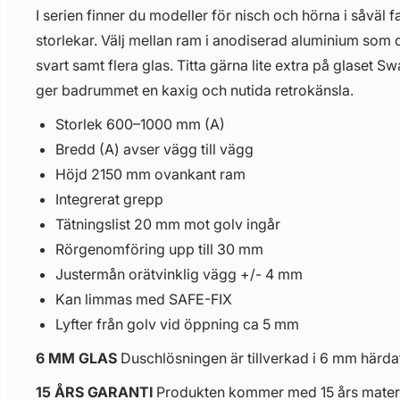
I serien finner du modeller för nisch och hörna i såvä
storlekar. Välj mellan ram i anodiserad aluminium som dra
svart samt flera glas. Titta gärna lite extra på glaset Sw
ger badrummet en kaxig och nutida retrokänsla.
Storlek 600–1000 mm (A)
Bredd (A) avser vägg till vägg
Höjd 2150 mm ovankant ram
Integrerat grepp
Tätningslist 20 mm mot golv ingår
Rörgenomföring upp till 30 mm
Justermån orätvinklig vägg +/- 4 mm
Kan limmas med SAFE-FIX
Lyfter från golv vid öppning ca 5 mm
6 MM GLAS
Duschlösningen är tillverkad i 6 mm härda
15 ÅRS GARANTI
Produkten kommer med 15 års materi