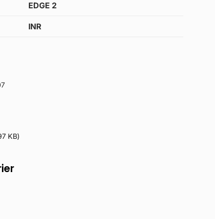
EDGE 2
INR
07
97 KB
)
ier