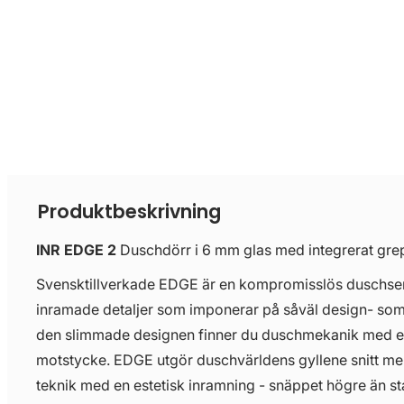
Produktbeskrivning
INR EDGE 2
Duschdörr i 6 mm glas med integrerat gre
Svensktillverkade EDGE är en kompromisslös duschseri
inramade detaljer som imponerar på såväl design- so
den slimmade designen finner du duschmekanik med e
motstycke. EDGE utgör duschvärldens gyllene snitt mel
teknik med en estetisk inramning - snäppet högre än s