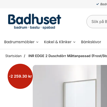
Badr
Badrumsmöbler
Kakel & Klinker
Bänkskivor
Startsidan
INR EDGE 2 Duschdörr Måttanpassad (Frost/St
-2 259.30 kr