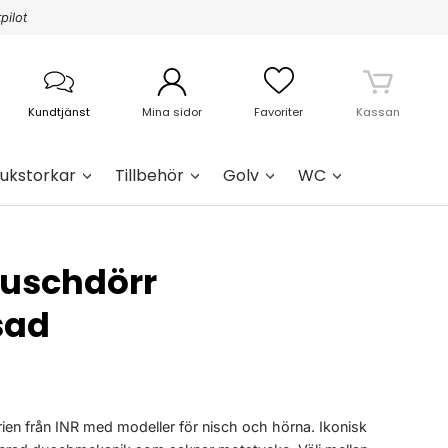
pilot
Kundtjänst
Mina sidor
Favoriter
Kassan
ukstorkar
Tillbehör
Golv
WC
Duschdörr
sad
en från INR med modeller för nisch och hörna. Ikonisk