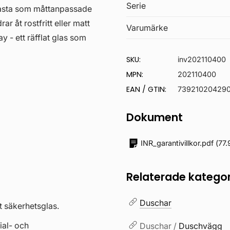
Serie
l fasta som måttanpassade
r åt rostfritt eller matt
Varumärke
ay - ett räfflat glas som
SKU:
inv202110400
MPN:
202110400
EAN / GTIN:
73921020429
Dokument
INR_garantivillkor.pdf
(
77.
Relaterade kategor
Duschar
t säkerhetsglas.
al- och
Duschar /
Duschvägg