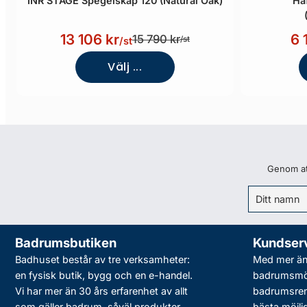
INR STAGE Spegelskåp 120 (Natural Oak)
Ha
13 106 kr
6 
15 790 kr
/st
/st
Välj ...
Genom att
Badrumsbutiken
Kundser
Badhuset består av tre verksamheter:
Med mer än 
en fysisk butik, bygg och en e-handel.
badrumsmö
Vi har mer än 30 års erfarenhet av allt
badrumsreno
som gäller badrum, såväl produkter
bästa möjli