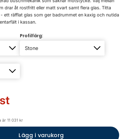
rad duschmekanik som saknar motstycke. Välj mellan
rar åt rostfritt eller matt svart samt flera glas. Titta
y - ett räfflat glas som ger badrummet en kaxig och nutida
ntarfält i kassan.
Profilfärg:
/st
 är 11 031 kr
Lägg i varukorg