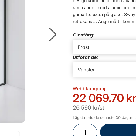
design kombineras med avance
ram i anodiserad aluminium som d
gärna lite extra på glaset Swa
retrokänsla. Ange mått i komme
Glasfärg:
Utförande:
Webbkampanj
22 069.70 kr
26 590 kr/st
Lägsta pris de senaste 30 dagarn