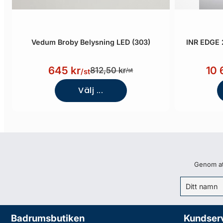
Vedum Broby Belysning LED (303)
INR EDGE 
645 kr
10 
812,50 kr
/st
/st
Välj ...
Genom att
Badrumsbutiken
Kundser