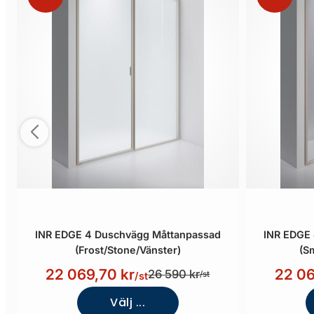
INR EDGE 4 Duschvägg Måttanpassad
INR EDGE
(Frost/Stone/Vänster)
(S
22 069,70 kr
22 06
26 590 kr
/st
/st
Välj ...