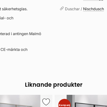
t säkerhetsglas.
Duschar /
Nischdusch
al- och
eterad i antingen Malmö
r CE-märkta och
Liknande produkter
Kampanj