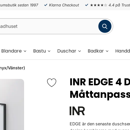
umsbutik sedan 1997
Klarna Checkout
★★★★☆
4.4 på Trust
Blandare
Bastu
Duschar
Badkar
Handd
nyx/Vänster)
INR EDGE 4
Måttanpas
EDGE är den senaste duschseri