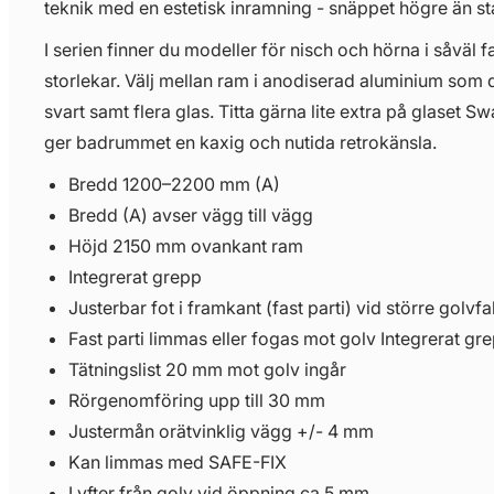
teknik med en estetisk inramning - snäppet högre än s
I serien finner du modeller för nisch och hörna i såvä
storlekar. Välj mellan ram i anodiserad aluminium som dra
svart samt flera glas. Titta gärna lite extra på glaset Sw
ger badrummet en kaxig och nutida retrokänsla.
Bredd 1200–2200 mm (A)
Bredd (A) avser vägg till vägg
Höjd 2150 mm ovankant ram
Integrerat grepp
Justerbar fot i framkant (fast parti) vid större golvfal
Fast parti limmas eller fogas mot golv Integrerat gr
Tätningslist 20 mm mot golv ingår
Rörgenomföring upp till 30 mm
Justermån orätvinklig vägg +/- 4 mm
Kan limmas med SAFE-FIX
Lyfter från golv vid öppning ca 5 mm