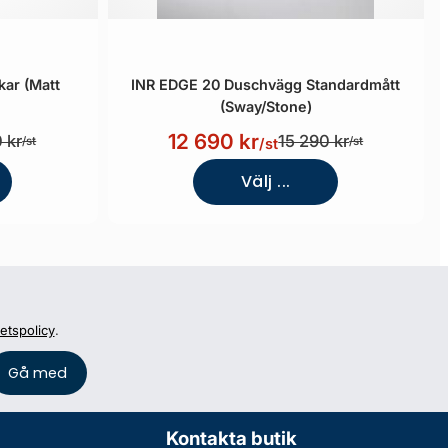
ar (Matt
INR EDGE 20 Duschvägg Standardmått
(Sway/Stone)
12 690 kr
 kr
15 290 kr
/st
/st
/st
Välj ...
tetspolicy
.
Kontakta butik