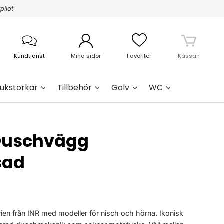
pilot
Kundtjänst
Mina sidor
Favoriter
Kassan
ukstorkar
Tillbehör
Golv
WC
 Duschvägg
sad
en från INR med modeller för nisch och hörna. Ikonisk