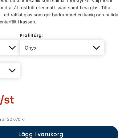
rad duschmekanik som saknar motstycke. Välj mellan
rar åt rostfritt eller matt svart samt flera glas. Titta
y - ett räfflat glas som ger badrummet en kaxig och nutida
ntarfält i kassan.
Profilfärg:
/st
a är 22 070 kr
Lägg i varukorg