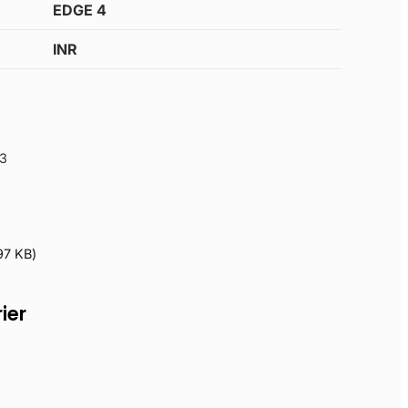
EDGE 4
INR
3
97 KB
)
ier