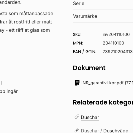
tandarden.
Serie
l fasta som måttanpassade
Varumärke
r åt rostfritt eller matt
ay - ett räfflat glas som
SKU:
inv204110100
MPN:
204110100
EAN / GTIN:
739210204313
Dokument
l
INR_garantivillkor.pdf
(
77.
epp ingår
Relaterade kategor
Duschar
Duschar /
Duschvägg