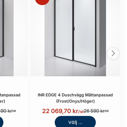
tanpassad
INR EDGE 4 Duschvägg Måttanpassad
er)
(Frost/Onyx/Höger)
22 069,70 kr
590 kr
26 590 kr
/st
/st
/st
Välj ...