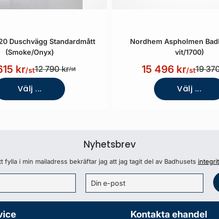
20 Duschvägg Standardmått
Nordhem Aspholmen Badk
(Smoke/Onyx)
vit/1700)
615 kr
15 496 kr
12 790 kr
19 370
/st
/st
/st
Välj ...
Välj ...
Nyhetsbrev
 fylla i min mailadress bekräftar jag att jag tagit del av Badhusets
integri
vice
Kontakta ehandel