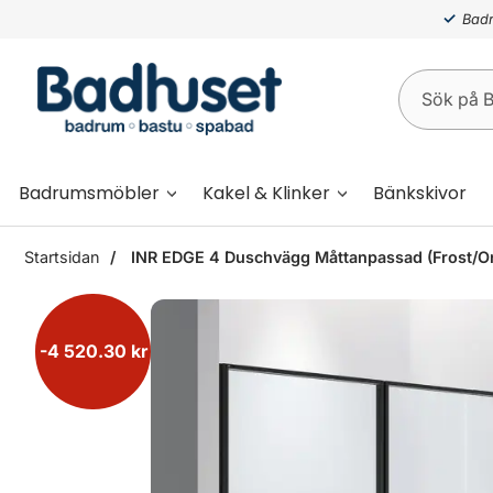
Badr
Badrumsmöbler
Kakel & Klinker
Bänkskivor
Startsidan
INR EDGE 4 Duschvägg Måttanpassad (Frost/O
-4 520.30 kr