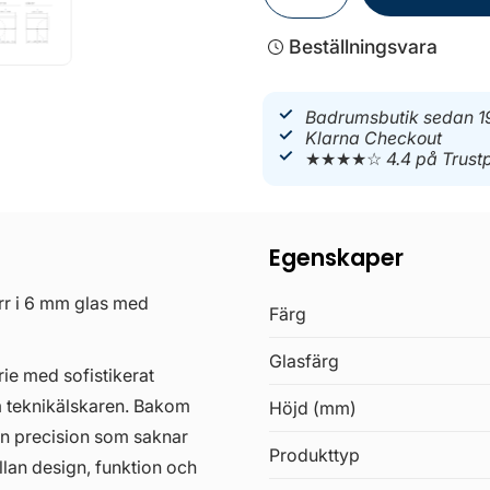
Beställningsvara
Badrumsbutik sedan 1
Klarna Checkout
★★★★☆
4.4 på Trustp
Egenskaper
rr i 6 mm glas med
Färg
Glasfärg
e med sofistikerat
m teknikälskaren. Bakom
Höjd (mm)
n precision som saknar
Produkttyp
lan design, funktion och