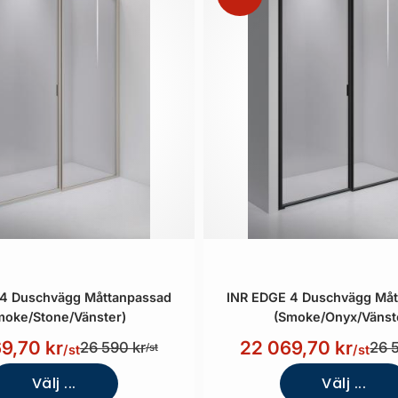
 4 Duschvägg Måttanpassad
INR EDGE 4 Duschvägg Måt
moke/Stone/Vänster)
(Smoke/Onyx/Vänst
9,70 kr
22 069,70 kr
26 590 kr
26 
/st
/st
/st
Välj ...
Välj ...