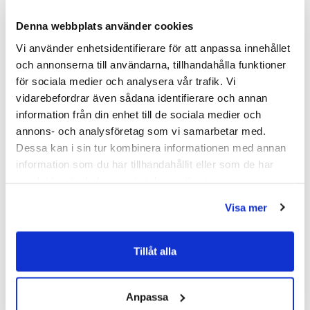
(1000x1000/Stone)
10 367 kr
158 kr
/st
190 kr
/st
/st
Denna webbplats använder cookies
12 490 kr
/st
Köp
Vi använder enhetsidentifierare för att anpassa innehållet
Välj ...
och annonserna till användarna, tillhandahålla funktioner
för sociala medier och analysera vår trafik. Vi
vidarebefordrar även sådana identifierare och annan
information från din enhet till de sociala medier och
Andra köpte även
annons- och analysföretag som vi samarbetar med.
Dessa kan i sin tur kombinera informationen med annan
information som du har tillhandahållit eller som de har
samlat in när du har använt deras tjänster.
Kampanj
Kampanj
Visa mer
Tillåt alla
Anpassa