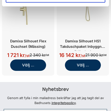
Damixa Silhouet Flex
Damixa Silhouet HS1
Duschset (Mässing)
Takduschpaket Inbyggnad
(Mässing)
1 721 kr
16 142 kr
2 340 kr
21 900 kr
/st
/st
/st
/st
Välj ...
Välj ...
Nyhetsbrev
Genom att fylla i min mailadress bekräftar jag att jag tagit del av
Badhusets
integritetspolicy
.