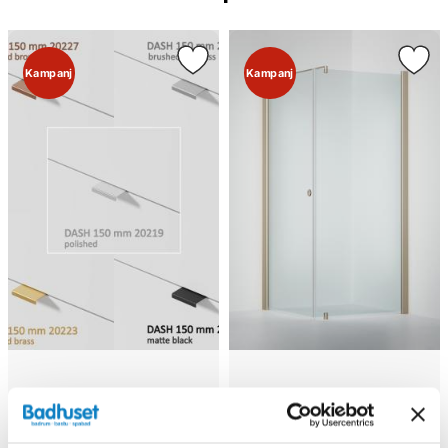
Kampanj
Kampanj
INR DASH handtag 50mm
INR LINC 13 Original
Hörndusch, Standardmått