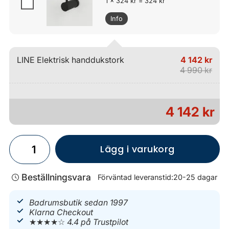
1 x 324 kr = 324 kr
Info
LINE Elektrisk handdukstork
4 142 kr
4 990 kr
4 142 kr
Lägg i varukorg
Beställningsvara
Förväntad leveranstid:
20-25 dagar
Badrumsbutik sedan 1997
Klarna Checkout
★★★★☆
4.4 på Trustpilot