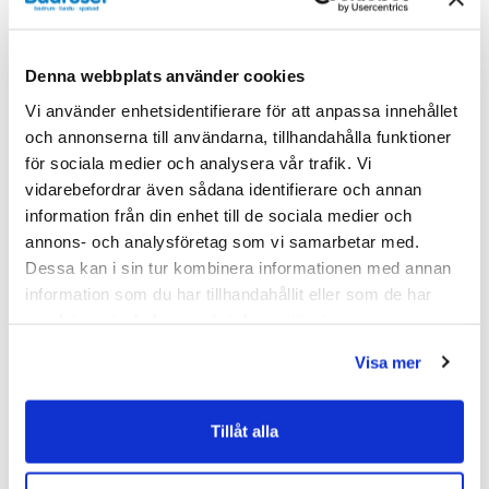
SKU:
inv80001502
Denna webbplats använder cookies
MPN:
80001502
Vi använder enhetsidentifierare för att anpassa innehållet
EAN / GTIN:
7392102810889
och annonserna till användarna, tillhandahålla funktioner
för sociala medier och analysera vår trafik. Vi
Dokument
vidarebefordrar även sådana identifierare och annan
information från din enhet till de sociala medier och
INR_garantivillkor.pdf
(
77.97 KB
)
annons- och analysföretag som vi samarbetar med.
Dessa kan i sin tur kombinera informationen med annan
information som du har tillhandahållit eller som de har
Relaterade kategorier
samlat in när du har använt deras tjänster.
Handdukstorkar /
Handdukstork El
Visa mer
Handdukstorkar
Tillåt alla