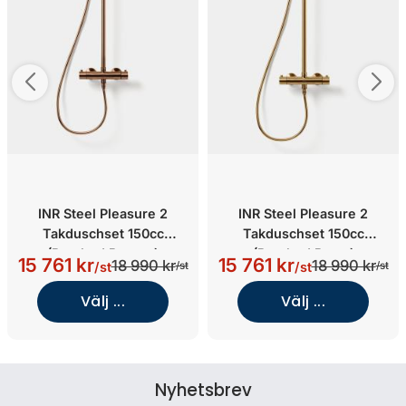
INR Steel Pleasure 2
INR Steel Pleasure 2
Takduschset 150cc
Takduschset 150cc
(Brushed Bronze)
(Brushed Brass)
15 761 kr
15 761 kr
18 990 kr
18 990 kr
/st
/st
/st
/st
Välj ...
Välj ...
Nyhetsbrev