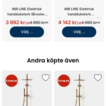
INR LINE Elektrisk
INR LINE Elektrisk
handdukstork (Brushed
handdukstork
Stainless)
(Blankpolerat rostfritt stål)
3 992 kr
4 142 kr
4 990 kr
4 990 kr
/st
/st
/st
/st
Välj ...
Välj ...
Andra köpte även
Kampanj
Kampanj