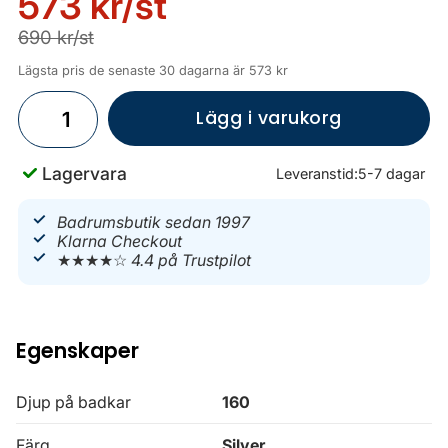
573 kr
/st
690 kr/st
Lägsta pris de senaste 30 dagarna är 573 kr
Lägg i varukorg
Lagervara
Leveranstid:
5-7 dagar
Badrumsbutik sedan 1997
Klarna Checkout
★★★★☆
4.4 på Trustpilot
Egenskaper
Djup på badkar
160
Färg
Silver