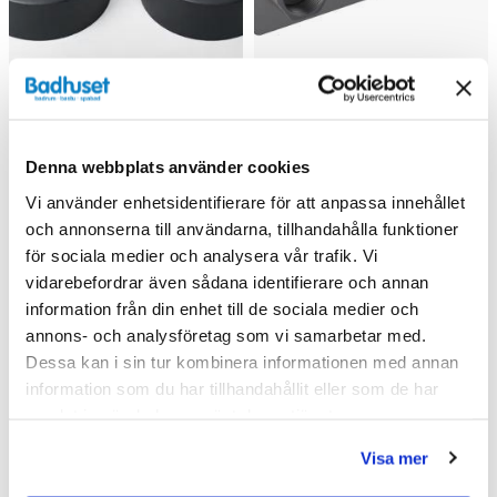
Denna webbplats använder cookies
Vi använder enhetsidentifierare för att anpassa innehållet
INR Täckkåpa Pleasure 2
Svedbergs Blandarfäste
och annonserna till användarna, tillhandahålla funktioner
(Ultra mattsvart)
160 c/c (Blyertssvart)
för sociala medier och analysera vår trafik. Vi
712 kr
2 219 kr/st
vidarebefordrar även sådana identifierare och annan
890 kr
/st
/st
information från din enhet till de sociala medier och
Välj ...
Välj ...
annons- och analysföretag som vi samarbetar med.
Dessa kan i sin tur kombinera informationen med annan
information som du har tillhandahållit eller som de har
samlat in när du har använt deras tjänster.
Andra köpte även
Visa mer