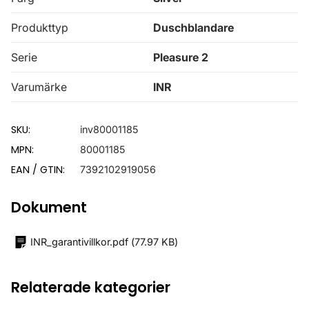
Produkttyp
Duschblandare
Serie
Pleasure 2
Varumärke
INR
SKU:
inv80001185
MPN:
80001185
EAN / GTIN:
7392102919056
Dokument
INR_garantivillkor.pdf
(
77.97 KB
)
Relaterade kategorier