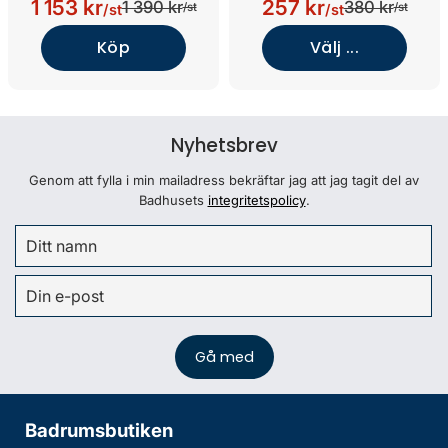
1 153 kr
257 kr
1 390 kr
380 kr
/st
/st
/st
/st
Köp
Välj ...
Nyhetsbrev
Genom att fylla i min mailadress bekräftar jag att jag tagit del av
Badhusets
integritetspolicy
.
Badrumsbutiken