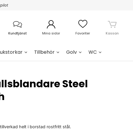
pilot
Kundtjänst
Mina sidor
Favoriter
Kassan
ukstorkar
Tillbehör
Golv
WC
ällsblandare Steel
h
illverkad helt i borstad rostfritt stål.