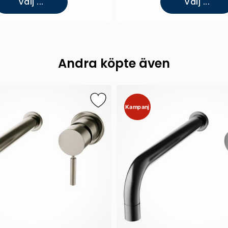
Välj ...
Välj ...
Andra köpte även
Kampanj