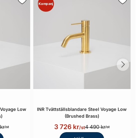
Kampanj
l Voyage Low
INR Tvättställsblandare Steel Voyage Low
s)
(Brushed Brass)
3 726 kr
kr
4 490 kr
/st
/st
/st