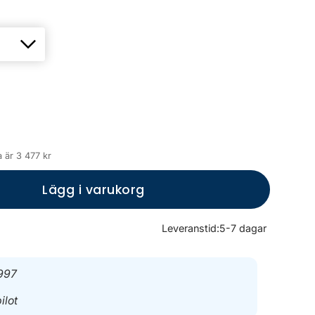
 är 3 477 kr
Lägg i varukorg
Leveranstid:
5-7 dagar
997
ilot