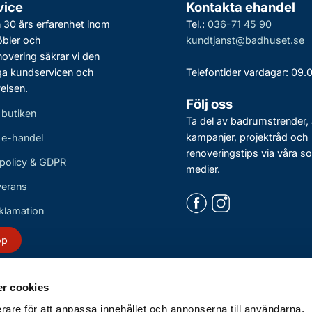
vice
Kontakta ehandel
30 års erfarenhet inom
Tel.:
036-71 45 90
bler och
kundtjanst@badhuset.se
vering säkrar vi den
ga kundservicen och
Telefontider vardagar: 09.
elsen.
Följ oss
 butiken
Ta del av badrumstrender, 
kampanjer, projektråd och
r e-handel
renoveringstips via våra so
policy & GDPR
medier.
verans
eklamation
öp
r cookies
erare för att anpassa innehållet och annonserna till användarna,