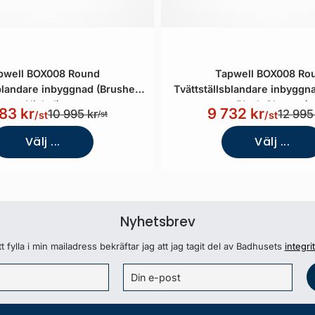
pwell BOX008 Round
Tapwell BOX008 Ro
sblandare inbyggnad (Brushed
Tvättställsblandare inbyggn
Nickel)
Black Chrome)
83 kr
9 732 kr
10 995 kr
12 995
/st
/st
/st
Välj ...
Välj ...
Nyhetsbrev
 fylla i min mailadress bekräftar jag att jag tagit del av Badhusets
integri