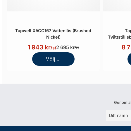
Tapwell XACC167 Vattenlås (Brushed
Ta
Nickel)
Tvättställ
1 943 kr
8 7
2 695 kr
/st
/st
Välj ...
Genom att