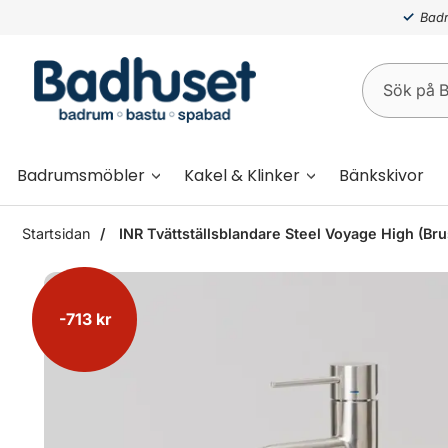
Badr
Badrumsmöbler
Kakel & Klinker
Bänkskivor
Startsidan
INR Tvättställsblandare Steel Voyage High (Bru
-713 kr