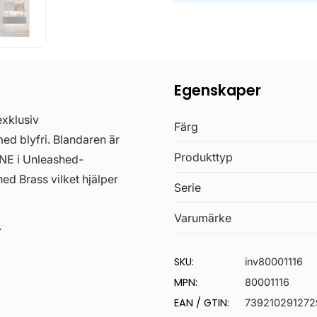
Egenskaper
exklusiv
Färg
rmed blyfri. Blandaren är
Produkttyp
NE i Unleashed-
ed Brass vilket hjälper
Serie
Varumärke
.
SKU:
inv80001116
MPN:
80001116
EAN / GTIN:
739210291272