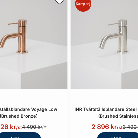
Kampanj
tställsblandare Voyage Low
INR Tvättställsblandare Stee
(Brushed Bronze)
(Brushed Stainles
726 kr
2 896 kr
4 490 kr
3 490 
/st
/st
/st