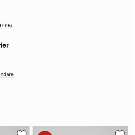
97 KB
)
ier
landare