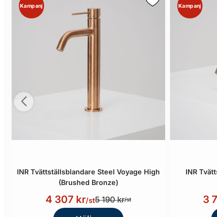
Kampanj
Kampanj
INR Tvättställsblandare Steel Voyage High
INR Tvät
(Brushed Bronze)
4 307 kr
3 
5 190 kr
/st
/st