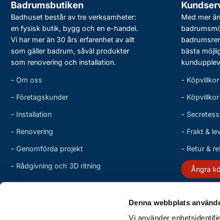
Badrumsbutiken
Kundser
Badhuset består av tre verksamheter:
Med mer än 
en fysisk butik, bygg och en e-handel.
badrumsmö
Vi har mer än 30 års erfarenhet av allt
badrumsreno
som gäller badrum, såväl produkter
bästa möjli
som renovering och installation.
kundupplev
-
Om oss
-
Köpvillkor
-
Företagskunder
-
Köpvillko
-
Installation
-
Secretess
-
Renovering
-
Frakt & le
-
Genomförda projekt
-
Retur & r
-
Rådgivning och 3D ritning
Ångra k
Denna webbplats använde
Vi använder enhetsidentifi