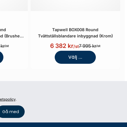
und
Tapwell BOX008 Round
ad (Brushed
Tvättställsblandare inbyggnad (Krom)
6 382 kr
 kr
7 995 kr
/st
/st
/st
Välj ...
tetspolicy
.