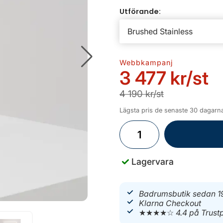
Utförande:
Webbkampanj
3 477 kr
/st
4 190 kr/st
Lägsta pris de senaste 30 dagarna
Lagervara
Badrumsbutik sedan 1
Klarna Checkout
★★★★☆
4.4 på Trustp