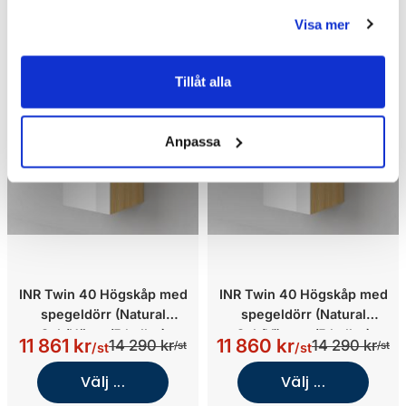
Visa mer
Tillåt alla
Anpassa
INR Twin 40 Högskåp med
INR Twin 40 Högskåp med
spegeldörr (Natural
spegeldörr (Natural
Oak/Höger/5 hyllor)
Oak/Vänster/5 hyllor)
11 861 kr
11 860 kr
14 290 kr
14 290 kr
/st
/st
/st
/st
Välj ...
Välj ...