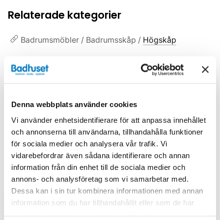
Relaterade kategorier
Badrumsmöbler / Badrumsskåp /
Högskåp
Badrumsmöbler /
Spegelskåp
Badrumsmöbler
Denna webbplats använder cookies
Badrumsmöbler /
Badrumsskåp
Vi använder enhetsidentifierare för att anpassa innehållet
och annonserna till användarna, tillhandahålla funktioner
för sociala medier och analysera vår trafik. Vi
vidarebefordrar även sådana identifierare och annan
Liknande produkter
information från din enhet till de sociala medier och
annons- och analysföretag som vi samarbetar med.
Dessa kan i sin tur kombinera informationen med annan
information som du har tillhandahållit eller som de har
Kampanj
Kampanj
samlat in när du har använt deras tjänster.