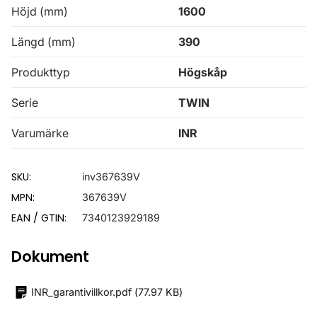
Höjd (mm)
1600
Längd (mm)
390
Produkttyp
Högskåp
Serie
TWIN
Varumärke
INR
SKU:
inv367639V
MPN:
367639V
EAN / GTIN:
7340123929189
Dokument
INR_garantivillkor.pdf
(
77.97 KB
)