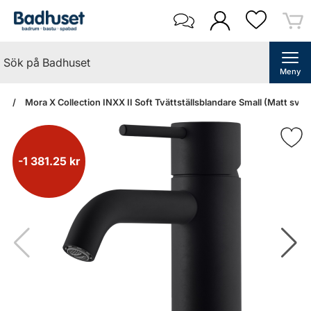
Meny
an
Mora X Collection INXX II Soft Tvättställsblandare Small (Matt svart
-1 381.25 kr