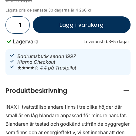
5 641 kr/st
Lägsta pris de senaste 30 dagarna är 4 260 kr
Lägg i varukorg
Lagervara
Leveranstid:
3-5 dagar
Badrumsbutik sedan 1997
Klarna Checkout
★★★★☆
4.4 på Trustpilot
Produktbeskrivning
Stän
INXX II tvättställsblandare finns i tre olika höjder där
small är en låg blandare anpassad för mindre handfat.
Blandaren är testad och godkänd utifrån de byggregler
som finns och är energieffektiv, vilket innebär att den