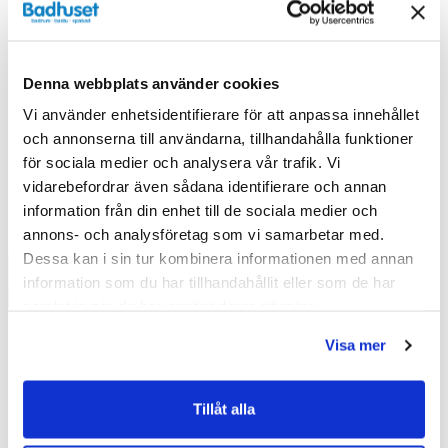
Liknande produkter
Denna webbplats använder cookies
Vi använder enhetsidentifierare för att anpassa innehållet
och annonserna till användarna, tillhandahålla funktioner
för sociala medier och analysera vår trafik. Vi
Kampanj
Kampanj
vidarebefordrar även sådana identifierare och annan
information från din enhet till de sociala medier och
annons- och analysföretag som vi samarbetar med.
Dessa kan i sin tur kombinera informationen med annan
information som du har tillhandahållit eller som de har
samlat in när du har använt deras tjänster.
Visa mer
Tillåt alla