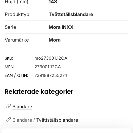
Höjd (mm)
143
Produkttyp
Tvättställsblandare
Serie
Mora INXX
Varumärke
Mora
SKU:
mo273001.12CA
MPN:
273001.12CA
EAN / GTIN:
7391887255274
Relaterade kategorier
Blandare
Blandare /
Tvättställsblandare