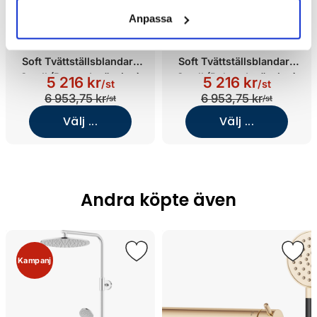
Anpassa
Mora X Collection INXX II
Mora X Collection INXX II
Soft Tvättställsblandare
Soft Tvättställsblandare
Small (Borstad mässing)
Small (Polerad mässing)
5 216 kr
5 216 kr
/st
/st
6 953,75 kr
6 953,75 kr
/st
/st
Välj ...
Välj ...
Andra köpte även
Kampanj