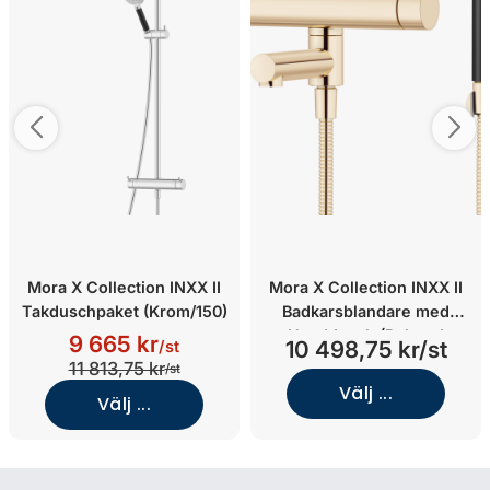
Mora X Collection INXX II
Mora X Collection INXX II
Takduschpaket (Krom/150)
Badkarsblandare med
Handdusch (Polerad
9 665 kr
10 498,75 kr/st
/st
mässing)
11 813,75 kr
/st
Välj ...
Välj ...