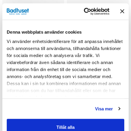
Denna webbplats använder cookies
Svedbergs Munka
Svedbergs Tvättställ
Tvättställ (810)
Munka i mineralkomposit
Vi använder enhetsidentifierare för att anpassa innehållet
(51x36)
och annonserna till användarna, tillhandahålla funktioner
3 564 kr
2 594 kr/st
4 790 kr
/st
/st
för sociala medier och analysera vår trafik. Vi
Välj ...
Köp
vidarebefordrar även sådana identifierare och annan
information från din enhet till de sociala medier och
annons- och analysföretag som vi samarbetar med.
Dessa kan i sin tur kombinera informationen med annan
information som du har tillhandahållit eller som de har
Andra köpte även
samlat in när du har använt deras tjänster.
Visa mer
Kampanj
Tillåt alla