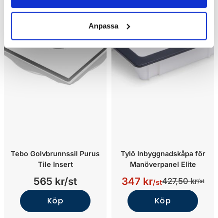
Anpassa
Tebo Golvbrunnssil Purus
Tylö Inbyggnadskåpa för
Tile Insert
Manöverpanel Elite
565 kr/st
347 kr
427,50 kr
/st
/st
Köp
Köp